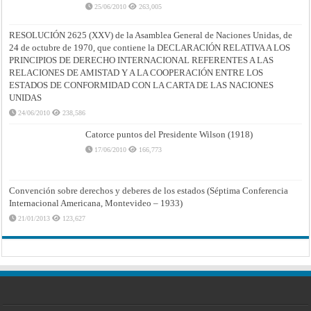
25/06/2010
263,005
RESOLUCIÓN 2625 (XXV) de la Asamblea General de Naciones Unidas, de
24 de octubre de 1970, que contiene la DECLARACIÓN RELATIVA A LOS
PRINCIPIOS DE DERECHO INTERNACIONAL REFERENTES A LAS
RELACIONES DE AMISTAD Y A LA COOPERACIÓN ENTRE LOS
ESTADOS DE CONFORMIDAD CON LA CARTA DE LAS NACIONES
UNIDAS
24/06/2010
238,586
Catorce puntos del Presidente Wilson (1918)
17/06/2010
166,773
Convención sobre derechos y deberes de los estados (Séptima Conferencia
Internacional Americana, Montevideo – 1933)
21/01/2013
123,627