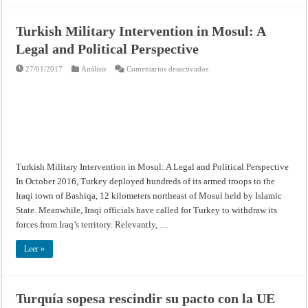
Turkish Military Intervention in Mosul: A
Legal and Political Perspective
en
27/01/2017
Análisis
Comentarios desactivados
Turkish
Military
Intervention
in
Mosul:
A
Legal
and
Political
Perspective
Turkish Military Intervention in Mosul: A Legal and Political Perspective
In October 2016, Turkey deployed hundreds of its armed troops to the
Iraqi town of Bashiqa, 12 kilometers northeast of Mosul held by Islamic
State. Meanwhile, Iraqi officials have called for Turkey to withdraw its
forces from Iraq’s territory. Relevantly, …
Leer »
Turquía sopesa rescindir su pacto con la UE