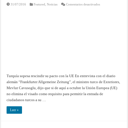
en
31/07/2016
Featured
,
Noticias
Comentarios desactivados
Turquía
sopesa
rescindir
su
pacto
con
la
UE
Turquía sopesa rescindir su pacto con la UE En entrevista con el diario
alemán “Frankfurter Allgemeine Zeitung”, el ministro turco de Exteriores,
Mevlut Cavusoglu, dijo que si de aquí a octubre la Unión Europea (UE)
no elimina el visado como requisito para permitir la entrada de
ciudadanos turcos a su …
Leer »