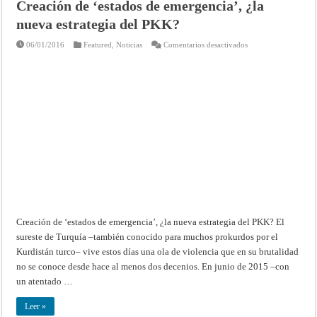
Creación de ‘estados de emergencia’, ¿la
nueva estrategia del PKK?
en
06/01/2016
Featured
,
Noticias
Comentarios desactivados
Creación
de
‘estados
de
emergencia’,
¿la
nueva
estrategia
del
PKK?
Creación de ‘estados de emergencia’, ¿la nueva estrategia del PKK? El
sureste de Turquía –también conocido para muchos prokurdos por el
Kurdistán turco– vive estos días una ola de violencia que en su brutalidad
no se conoce desde hace al menos dos decenios. En junio de 2015 –con
un atentado …
Leer »