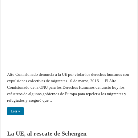
Alto
Comisionado
denuncia
a
la
UE
por
violar
los
derechos
humanos
con
expulsiones
colectivas
de
migrantes
Alto Comisionado denuncia a la UE por violar los derechos humanos con
expulsiones colectivas de migrantes 10 de marzo, 2016 — El Alto
Comisionado de la ONU para los Derechos Humanos denunció hoy los
esfuerzos de algunos gobiernos de Europa para repeler a los migrantes y
refugiados y aseguró que …
Leer »
La UE, al rescate de Schengen