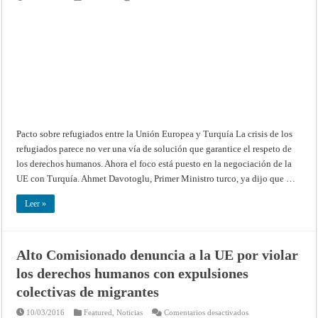
Pacto
sobre
refugiados
entre
la
Unión
Europea
y
Turquía
Pacto sobre refugiados entre la Unión Europea y Turquía La crisis de los
refugiados parece no ver una vía de solución que garantice el respeto de
los derechos humanos. Ahora el foco está puesto en la negociación de la
UE con Turquía. Ahmet Davotoglu, Primer Ministro turco, ya dijo que …
Leer »
Alto Comisionado denuncia a la UE por violar
los derechos humanos con expulsiones
colectivas de migrantes
en
10/03/2016
Featured
,
Noticias
Comentarios desactivados