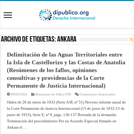
Archivo de Etiquetas:
Ankara
Delimitación de las Aguas Territoriales entre
la Isla de Castellorizo y las Costas de Anatolia
(Resúmenes de los fallos, opiniones
consultivas y providencias de la Corte
Permanente de Justicia Internacional)
en
08/03/2024
Resumenes de Fallos CPJI
Comentarios desactivados
Delimitación
de
Orden de 26 de enero de 1933 (Serie A/B, nº 51) Noveno informe anual de
las
la Corte Permanente de Justicia Internacional (15 de junio de 1932-15 de
Aguas
Territoriales
junio de 1933), Serie E, nº 9, págs. 136-137 Retirada de la demanda-
entre
la
Terminación del procedimiento Por un Acuerdo Especial firmado en
Isla
de
Ankara el …
Castellorizo
y