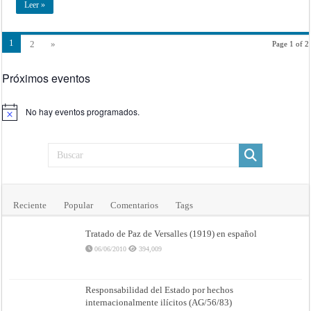
Leer »
1
2
»
Page 1 of 2
Próximos eventos
No hay eventos programados.
Aviso
Reciente
Popular
Comentarios
Tags
Tratado de Paz de Versalles (1919) en español
06/06/2010
394,009
Responsabilidad del Estado por hechos
internacionalmente ilícitos (AG/56/83)