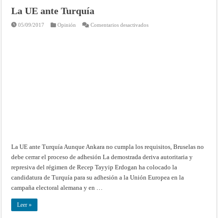
La UE ante Turquía
en
05/09/2017
Opinión
Comentarios desactivados
La
UE
ante
Turquía
La UE ante Turquía Aunque Ankara no cumpla los requisitos, Bruselas no
debe cerrar el proceso de adhesión La demostrada deriva autoritaria y
represiva del régimen de Recep Tayyip Erdogan ha colocado la
candidatura de Turquía para su adhesión a la Unión Europea en la
campaña electoral alemana y en …
Leer »