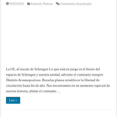
en
05/03/2016
Featured
,
Noticias
Comentarios desactivados
La
UE,
al
rescate
de
Schengen
La UE, al rescate de Schengen Lo que está en juego es el futuro del
espacio de Schengen y nuestra unidad, advierte el comisario europeo
Dimitris Avramopoulous. Bruselas planea restablecer la libertad de
circulación hasta fin de año. Nos encontramos en un momento especial de
nuestra historia, afirmó el comisario …
Leer »