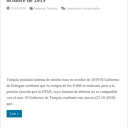
Corte
Permanente
en
25/10/2018
Featured
,
Noticias
Comentarios desactivados
de
Turquía
Justicia
instalará
Internacional,
sistema
Serie
de
A/B,
misiles
No.
ruso
51
en
octubre
de
2019
Turquía instalará sistema de misiles ruso en octubre de 2019 El Gobierno
de Erdogan confirmó que la compra de los S-400 se realizará, pese a la
presión ejercida por la OTAN, cuyo sistema de defensa no es compatible
con el ruso. El Gobierno de Turquía confirmó este jueves (25.10.2018)
que …
Leer »