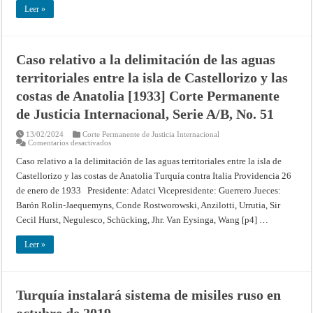
las
Leer »
Costas
de
Anatolia
(Resúmenes
de
Caso relativo a la delimitación de las aguas
los
fallos,
territoriales entre la isla de Castellorizo y las
opiniones
consultivas
y
costas de Anatolia [1933] Corte Permanente
providencias
de
de Justicia Internacional, Serie A/B, No. 51
la
Corte
Permanente
13/02/2024
Corte Permanente de Justicia Internacional
de
en
Comentarios desactivados
Justicia
Caso
Internacional
relativo
Caso relativo a la delimitación de las aguas territoriales entre la isla de
a
Castellorizo y las costas de Anatolia Turquía contra Italia Providencia 26
la
delimitación
de enero de 1933 Presidente: Adatci Vicepresidente: Guerrero Jueces:
de
las
Barón Rolin-Jaequemyns, Conde Rostworowski, Anzilotti, Urrutia, Sir
aguas
territoriales
Cecil Hurst, Negulesco, Schücking, Jhr. Van Eysinga, Wang [p4] …
entre
la
isla
Leer »
de
Castellorizo
y
las
costas
Turquía instalará sistema de misiles ruso en
de
Anatolia
octubre de 2019
[1933]