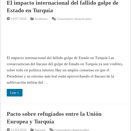
El impacto internacional del fallido golpe de
Estado en Turquía
en
19/07/2016
Academic
Comentarios desactivados
El
impacto
internacional
del
fallido
golpe
de
Estado
en
Turquía
El impacto internacional del fallido golpe de Estado en Turquía Las
consecuencias del fracaso del golpe de Estado en Turquía ya son visibles,
sobre todo en política interior. Hay un amplio consenso en que el
Presidente y su entorno más leal están aprovechando el fracaso de la
sublevación militar del …
Leer »
Pacto sobre refugiados entre la Unión
Europea y Turquía
en
31/03/2016
Informe
Comentarios desactivados