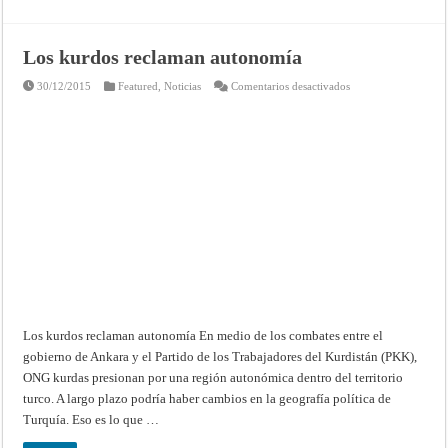
Los kurdos reclaman autonomía
en
30/12/2015
Featured
,
Noticias
Comentarios desactivados
Los
kurdos
reclaman
autonomía
Los kurdos reclaman autonomía En medio de los combates entre el
gobierno de Ankara y el Partido de los Trabajadores del Kurdistán (PKK),
ONG kurdas presionan por una región autonómica dentro del territorio
turco. A largo plazo podría haber cambios en la geografía política de
Turquía. Eso es lo que …