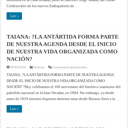
CREDECIALES
Credenciales de los nuevos Embajadores de …
DE
LOS
NUEVOS
Leer »
EMBAJADORES
DE
ITALIA,
BRASIL,
FRANCIA,
RUSIA
TAIANA: ?LA ANTÁRTIDA FORMA PARTE
Y
AUSTRIA
DE NUESTRA AGENDA DESDE EL INICIO
DE NUESTRA VIDA ORGANIZADA COMO
NACIÓN?
en
03/03/2010
Noticias
Comentarios desactivados
TAIANA:
?
TAIANA: ?LA ANTÁRTIDA FORMA PARTE DE NUESTRA AGENDA
LA
DESDE EL INICIO DE NUESTRA VIDA ORGANIZADA COMO
ANTÁRTIDA
FORMA
NACIÓN? ?Hoy celebramos el 106 aniversario del histórico izamiento del
PARTE
DE
pabellón nacional en la base Orcadas, en 1904. Sin embargo, ya desde
NUESTRA
AGENDA
antes de 1819 nuestros foqueros abrieron rutas desde Buenos Aires a la …
DESDE
EL
INICIO
Leer »
DE
NUESTRA
VIDA
ORGANIZADA
COMO