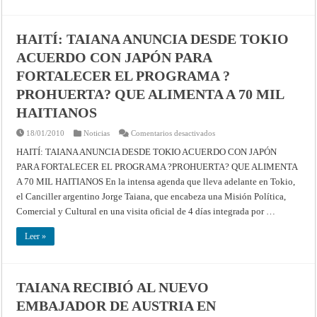
PAÍS
Y
QUE
LA
HAITÍ: TAIANA ANUNCIA DESDE TOKIO
AYUDA
INTERNACIONAL
ACUERDO CON JAPÓN PARA
TIENE
QUE
SER
FORTALECER EL PROGRAMA ?
COORDINADA
POR
PROHUERTA? QUE ALIMENTA A 70 MIL
LA
ONU
HAITIANOS
en
18/01/2010
Noticias
Comentarios desactivados
HAITÍ:
TAIANA
HAITÍ: TAIANA ANUNCIA DESDE TOKIO ACUERDO CON JAPÓN
ANUNCIA
PARA FORTALECER EL PROGRAMA ?PROHUERTA? QUE ALIMENTA
DESDE
TOKIO
A 70 MIL HAITIANOS En la intensa agenda que lleva adelante en Tokio,
ACUERDO
CON
el Canciller argentino Jorge Taiana, que encabeza una Misión Política,
JAPÓN
PARA
Comercial y Cultural en una visita oficial de 4 días integrada por …
FORTALECER
EL
PROGRAMA
Leer »
?
PROHUERTA?
QUE
ALIMENTA
A
TAIANA RECIBIÓ AL NUEVO
70
MIL
EMBAJADOR DE AUSTRIA EN
HAITIANOS