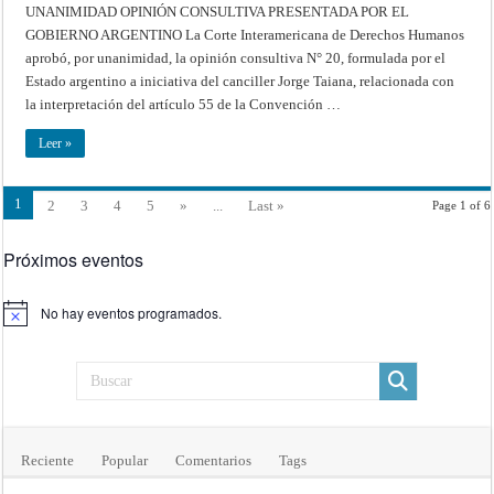
UNANIMIDAD OPINIÓN CONSULTIVA PRESENTADA POR EL
DERECHOS
HUMANOS
GOBIERNO ARGENTINO La Corte Interamericana de Derechos Humanos
AVALA
POR
aprobó, por unanimidad, la opinión consultiva N° 20, formulada por el
UNANIMIDAD
OPINIÓN
Estado argentino a iniciativa del canciller Jorge Taiana, relacionada con
CONSULTIVA
la interpretación del artículo 55 de la Convención …
PRESENTADA
POR
EL
Leer »
GOBIERNO
ARGENTINO
1
2
3
4
5
»
...
Last »
Page 1 of 6
Próximos eventos
No hay eventos programados.
Aviso
Reciente
Popular
Comentarios
Tags