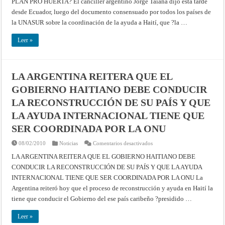
PLAN PRO HUERTA? El canciller argentino Jorge Taiana dijo esta tarde
DE
UNASUR
desde Ecuador, luego del documento consensuado por todos los países de
CON
HAITI
la UNASUR sobre la coordinación de la ayuda a Haití, que ?la …
Y
ORGULLOSO
?
Leer »
POR
EL
RECONOMIENTO
REGIONAL
AL
LA ARGENTINA REITERA QUE EL
PLAN
PRO
GOBIERNO HAITIANO DEBE CONDUCIR
HUERTA?
LA RECONSTRUCCIÓN DE SU PAÍS Y QUE
LA AYUDA INTERNACIONAL TIENE QUE
SER COORDINADA POR LA ONU
en
08/02/2010
Noticias
Comentarios desactivados
LA
ARGENTINA
LA ARGENTINA REITERA QUE EL GOBIERNO HAITIANO DEBE
REITERA
CONDUCIR LA RECONSTRUCCIÓN DE SU PAÍS Y QUE LA AYUDA
QUE
EL
INTERNACIONAL TIENE QUE SER COORDINADA POR LA ONU La
GOBIERNO
HAITIANO
Argentina reiteró hoy que el proceso de reconstrucción y ayuda en Haití la
DEBE
CONDUCIR
tiene que conducir el Gobierno del ese país caribeño ?presidido …
LA
RECONSTRUCCIÓN
DE
Leer »
SU