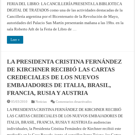
DEL
FERIA DEL LIBRO: LA CANCILLERÍA PRESENTA LA BIBLIOTECA
LIBRO:
DIGITAL DE TRATADOS como una de las actividades destacadas de la
LA
CANCILLERÍA
Cancillería argentina por el Bicentenario de la Revolución de Mayo,
PRESENTA
LA
autoridades del Palacio San Martín presentarán mañana a las 19hs. en la
BIBLIOTECA
DIGITAL
sala Roberto Arlt de la Feria de Libro de …
DE
TRATADOS
Leer »
LA PRESIDENTA CRISTINA FERNÁNDEZ
DE KIRCHNER RECIBIÓ LAS CARTAS
CREDECIALES DE LOS NUEVOS
EMBAJADORES DE ITALIA, BRASIL,
FRANCIA, RUSIA Y AUSTRIA
en
05/03/2010
Noticias
Comentarios desactivados
LA
PRESIDENTA
LA PRESIDENTA CRISTINA FERNÁNDEZ DE KIRCHNER RECIBIÓ
CRISTINA
LAS CARTAS CREDECIALES DE LOS NUEVOS EMBAJADORES DE
FERNÁNDEZ
DE
ITALIA, BRASIL, FRANCIA, RUSIA Y AUSTRIA En audiencias
KIRCHNER
RECIBIÓ
individuales, la Presidenta Cristina Fernández de Kirchner recibió este
LAS
CARTAS
mediodía en la Casa Rosada, junto al canciller Jorge Taiana, las Cartas