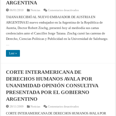
ARGENTINA
en
06/01/2010
Noticias
Comentarios desactivados
TAIANA
RECIBIÓ
TAIANA RECIBIÓ AL NUEVO EMBAJADOR DE AUSTRIA EN
AL
ARGENTINA El nuevo embajador en la Argentina de la República de
NUEVO
EMBAJADOR
Austria, Doctor Robert Zischg, presentó hoy al mediodía sus cartas
DE
AUSTRIA
credenciales ante el Canciller Jorge Taiana. Zischg cursó las carreras de
EN
ARGENTINA
Derecho, Ciencias Políticas y Publicidad en la Universidad de Salzburgo.
…
Leer »
CORTE INTERAMERICANA DE
DERECHOS HUMANOS AVALA POR
UNANIMIDAD OPINIÓN CONSULTIVA
PRESENTADA POR EL GOBIERNO
ARGENTINO
en
28/11/2009
Noticias
Comentarios desactivados
CORTE
INTERAMERICANA
CORTE INTERAMERICANA DE DERECHOS HUMANOS AVALA POR
DE