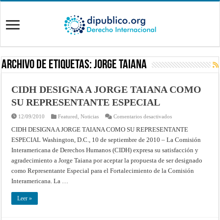
Archivo de Etiquetas:
Jorge Taiana
CIDH DESIGNA A JORGE TAIANA COMO
SU REPRESENTANTE ESPECIAL
en
12/09/2010
Featured
,
Noticias
Comentarios desactivados
CIDH
DESIGNA
CIDH DESIGNA A JORGE TAIANA COMO SU REPRESENTANTE
A
ESPECIAL Washington, D.C., 10 de septiembre de 2010 – La Comisión
JORGE
TAIANA
Interamericana de Derechos Humanos (CIDH) expresa su satisfacción y
COMO
SU
agradecimiento a Jorge Taiana por aceptar la propuesta de ser designado
REPRESENTANTE
ESPECIAL
como Representante Especial para el Fortalecimiento de la Comisión
Interamericana. La …
Leer »