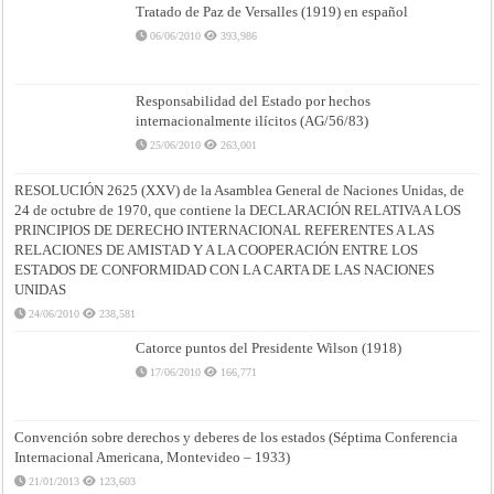
Tratado de Paz de Versalles (1919) en español
06/06/2010
393,986
Responsabilidad del Estado por hechos
internacionalmente ilícitos (AG/56/83)
25/06/2010
263,001
RESOLUCIÓN 2625 (XXV) de la Asamblea General de Naciones Unidas, de
24 de octubre de 1970, que contiene la DECLARACIÓN RELATIVA A LOS
PRINCIPIOS DE DERECHO INTERNACIONAL REFERENTES A LAS
RELACIONES DE AMISTAD Y A LA COOPERACIÓN ENTRE LOS
ESTADOS DE CONFORMIDAD CON LA CARTA DE LAS NACIONES
UNIDAS
24/06/2010
238,581
Catorce puntos del Presidente Wilson (1918)
17/06/2010
166,771
Convención sobre derechos y deberes de los estados (Séptima Conferencia
Internacional Americana, Montevideo – 1933)
21/01/2013
123,603