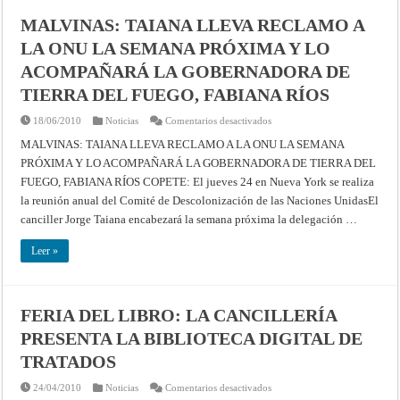
MALVINAS: TAIANA LLEVA RECLAMO A
LA ONU LA SEMANA PRÓXIMA Y LO
ACOMPAÑARÁ LA GOBERNADORA DE
TIERRA DEL FUEGO, FABIANA RÍOS
en
18/06/2010
Noticias
Comentarios desactivados
MALVINAS:
TAIANA
MALVINAS: TAIANA LLEVA RECLAMO A LA ONU LA SEMANA
LLEVA
PRÓXIMA Y LO ACOMPAÑARÁ LA GOBERNADORA DE TIERRA DEL
RECLAMO
A
FUEGO, FABIANA RÍOS COPETE: El jueves 24 en Nueva York se realiza
LA
ONU
la reunión anual del Comité de Descolonización de las Naciones UnidasEl
LA
SEMANA
canciller Jorge Taiana encabezará la semana próxima la delegación …
PRÓXIMA
Y
LO
Leer »
ACOMPAÑARÁ
LA
GOBERNADORA
DE
TIERRA
FERIA DEL LIBRO: LA CANCILLERÍA
DEL
FUEGO,
PRESENTA LA BIBLIOTECA DIGITAL DE
FABIANA
RÍOS
TRATADOS
en
24/04/2010
Noticias
Comentarios desactivados
FERIA