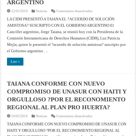
ARGENTINO
en
22/02/2010
Noticias
Comentarios desactivados
LA
CIDH
LA CIDH PRESENTÓ A TAIANA EL ?ACUERDO DE SOLUCIÓN
PRESENTÓ
AMISTOSA? SUSCRIPTO CON EL GOBIERNO ARGENTINO El
A
TAIANA
Canciller argentino, Jorge Taiana, se reunió hoy con la Presidenta de la
EL
?
Comisión Interamericana de Derechos Humanos (CIDH), Luz Patricia
ACUERDO
DE
Mejía, quien le presentó el ?acuerdo de solución amistosa? suscripto por
SOLUCIÓN
el Gobierno argentino …
AMISTOSA?
SUSCRIPTO
CON
Leer »
EL
GOBIERNO
ARGENTINO
TAIANA CONFORME CON NUEVO
COMPROMISO DE UNASUR CON HAITI Y
ORGULLOSO ?POR EL RECONOMIENTO
REGIONAL AL PLAN PRO HUERTA?
en
10/02/2010
Noticias
Comentarios desactivados
TAIANA
CONFORME
TAIANA CONFORME CON NUEVO COMPROMISO DE UNASUR CON
CON
HAITI Y ORGULLOSO ?POR EL RECONOMIENTO REGIONAL AL
NUEVO
COMPROMISO