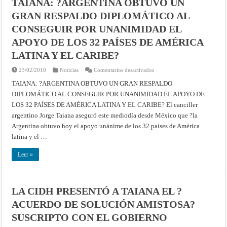
TAIANA: ?ARGENTINA OBTUVO UN
NACIÓN?
GRAN RESPALDO DIPLOMÁTICO AL
CONSEGUIR POR UNANIMIDAD EL
APOYO DE LOS 32 PAÍSES DE AMÉRICA
LATINA Y EL CARIBE?
en
23/02/2010
Noticias
Comentarios desactivados
TAIANA:
?
TAIANA: ?ARGENTINA OBTUVO UN GRAN RESPALDO
ARGENTINA
DIPLOMÁTICO AL CONSEGUIR POR UNANIMIDAD EL APOYO DE
OBTUVO
UN
LOS 32 PAÍSES DE AMÉRICA LATINA Y EL CARIBE? El canciller
GRAN
RESPALDO
argentino Jorge Taiana aseguró este mediodía desde México que ?la
DIPLOMÁTICO
AL
Argentina obtuvo hoy el apoyo unánime de los 32 países de América
CONSEGUIR
latina y el …
POR
UNANIMIDAD
EL
Leer »
APOYO
DE
LOS
32
PAÍSES
DE
LA CIDH PRESENTÓ A TAIANA EL ?
AMÉRICA
LATINA
ACUERDO DE SOLUCIÓN AMISTOSA?
Y
EL
SUSCRIPTO CON EL GOBIERNO
CARIBE?