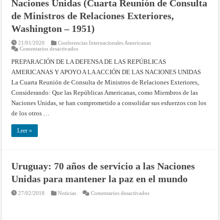
Naciones Unidas (Cuarta Reunión de Consulta
de Ministros de Relaciones Exteriores,
Washington – 1951)
21/01/2020
Conferencias Internacionales Americanas
en
Comentarios desactivados
Preparación
de
PREPARACIÓN DE LA DEFENSA DE LAS REPÚBLICAS
la
AMERICANAS Y APOYO A LA ACCIÓN DE LAS NACIONES UNIDAS
defensa
de
La Cuarta Reunión de Consulta de Ministros de Relaciones Exteriores,
las
Repúblicas
Considerando: Que las Repúblicas Americanas, como Miembros de las
Americanas
y
Naciones Unidas, se han comprometido a consolidar sus esfuerzos con los
apoyo
de los otros …
a
la
acción
Leer »
de
las
Naciones
Unidas
(Cuarta
Reunión
Uruguay: 70 años de servicio a las Naciones
de
Consulta
Unidas para mantener la paz en el mundo
de
Ministros
de
en
27/02/2018
Noticias
Comentarios desactivados
Relaciones
Uruguay:
Exteriores,
70
Washington
años
–
de
1951)