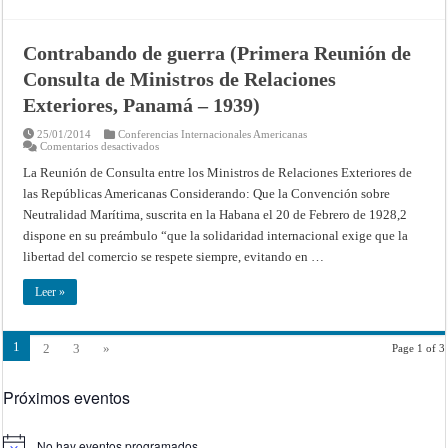
Reunión
de
Consulta
de
Contrabando de guerra (Primera Reunión de
Ministros
de
Consulta de Ministros de Relaciones
Relaciones
Exteriores,
La
Exteriores, Panamá – 1939)
Habana
–
25/01/2014
Conferencias Internacionales Americanas
1940)
en
Comentarios desactivados
Contrabando
de
La Reunión de Consulta entre los Ministros de Relaciones Exteriores de
guerra
las Repúblicas Americanas Considerando: Que la Convención sobre
(Primera
Reunión
Neutralidad Marítima, suscrita en la Habana el 20 de Febrero de 1928,2
de
Consulta
dispone en su preámbulo “que la solidaridad internacional exige que la
de
Ministros
libertad del comercio se respete siempre, evitando en …
de
Relaciones
Exteriores,
Leer »
Panamá
–
1939)
1
2
3
»
Page 1 of 3
Próximos eventos
No hay eventos programados.