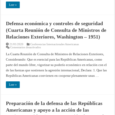
el
Caribe
Leer »
y
la
América
Central
(Décima
Defensa económica y controles de seguridad
Conferencia
Interamericana,
(Cuarta Reunión de Consulta de Ministros de
Caracas
–
1954)
Relaciones Exteriores, Washington – 1951)
21/01/2020
Conferencias Internacionales Americanas
en
Comentarios desactivados
Defensa
económica
La Cuarta Reunión de Consulta de Ministros de Relaciones Exteriores,
y
Considerando: Que es esencial para las Repúblicas Americanas, como
controles
de
parte del mundo libre, vigorizar su poderío económico en relación con el
seguridad
(Cuarta
de las fuerzas que sostienen la agresión internacional, Declara: 1. Que las
Reunión
de
Repúblicas Americanas convienen en cooperar plenamente unas …
Consulta
de
Ministros
Leer »
de
Relaciones
Exteriores,
Washington
–
Preparación de la defensa de las Repúblicas
1951)
Americanas y apoyo a la acción de las