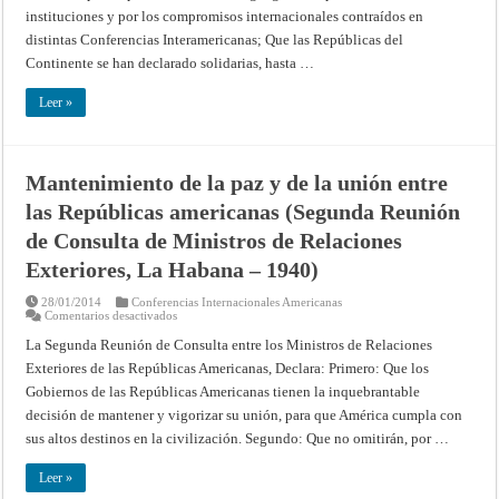
(Conferencia
instituciones y por los com­promisos internacionales contraídos en
Interamericana
sobre
distintas Conferencias Interamericanas; Que las Repúblicas del
Problemas
Continente se han declarado solidarias, hasta …
de
la
Guerra
Leer »
y
de
la
Paz,
Ciudad
de
Mantenimiento de la paz y de la unión entre
México
–
las Repúblicas americanas (Segunda Reunión
1945)
de Consulta de Ministros de Relaciones
Exteriores, La Habana – 1940)
28/01/2014
Conferencias Internacionales Americanas
en
Comentarios desactivados
Mantenimiento
de
La Segunda Reunión de Consulta entre los Ministros de Relaciones
la
Exteriores de las Repúblicas Americanas, Declara: Primero: Que los
paz
y
Gobiernos de las Repúblicas Americanas tienen la inquebrantable
de
la
decisión de mantener y vigorizar su unión, para que América cumpla con
unión
entre
sus altos destinos en la civilización. Segundo: Que no omitirán, por …
las
Repúblicas
americanas
Leer »
(Segunda