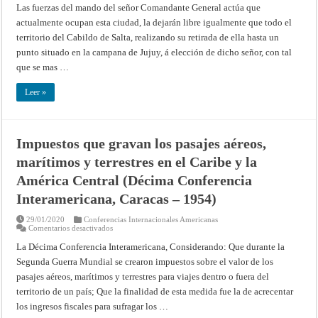
firmado
Las fuerzas del mando del señor Comandante General actúa que
por
actualmente ocupan esta ciudad, la dejarán libre igualmente que todo el
los
Jefes
territorio del Cabildo de Salta, realizando su retirada de ella hasta un
de
Salta
punto situado en la campana de Jujuy, á elección de dicho señor, con tal
y
del
que se mas …
Ejército
realista.
Salta,
Leer »
15
de
Julio
de
1821
Impuestos que gravan los pasajes aéreos,
marítimos y terrestres en el Caribe y la
América Central (Décima Conferencia
Interamericana, Caracas – 1954)
29/01/2020
Conferencias Internacionales Americanas
en
Comentarios desactivados
Impuestos
que
La Décima Conferencia Interamericana, Considerando: Que durante la
gravan
Segunda Guerra Mundial se crearon impuestos sobre el valor de los
los
pasajes
pasajes aéreos, marítimos y terrestres para viajes dentro o fuera del
aéreos,
marítimos
territorio de un país; Que la finalidad de esta medida fue la de acrecentar
y
terrestres
los ingresos fiscales para sufragar los …
en