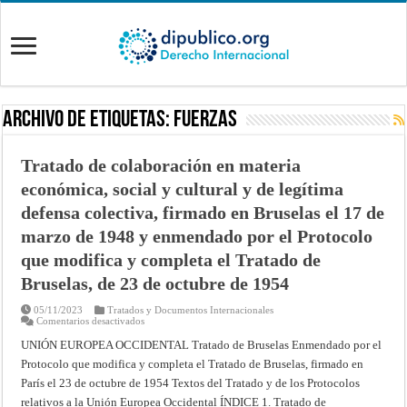
Archivo de Etiquetas:
Fuerzas
Tratado de colaboración en materia
económica, social y cultural y de legítima
defensa colectiva, firmado en Bruselas el 17 de
marzo de 1948 y enmendado por el Protocolo
que modifica y completa el Tratado de
Bruselas, de 23 de octubre de 1954
05/11/2023
Tratados y Documentos Internacionales
en
Comentarios desactivados
Tratado
de
UNIÓN EUROPEA OCCIDENTAL Tratado de Bruselas Enmendado por el
colaboración
Protocolo que modifica y completa el Tratado de Bruselas, firmado en
en
materia
París el 23 de octubre de 1954 Textos del Tratado y de los Protocolos
económica,
social
relativos a la Unión Europea Occidental ÍNDICE 1. Tratado de
y