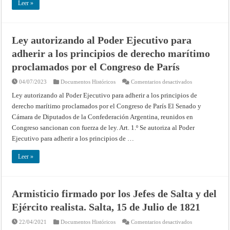
de
Leer »
la
República
Argentina
y
S.
Ley autorizando al Poder Ejecutivo para
E.
el
adherir a los principios de derecho marítimo
señor
Ministro
de
proclamados por el Congreso de París
Negocios
Extranjeros
en
04/07/2023
Documentos Históricos
Comentarios desactivados
del
Ley
Brasil,
autorizando
sobre
Ley autorizando al Poder Ejecutivo para adherir a los principios de
al
las
derecho marítimo proclamados por el Congreso de París El Senado y
Poder
guarniciones
Ejecutivo
de
Cámara de Diputados de la Confederación Argentina, reunidos en
para
las
adherir
fronteras
Congreso sancionan con fuerza de ley. Art. 1.º Se autoriza al Poder
a
comunes
los
de
Ejecutivo para adherir a los principios de …
principios
ambos
de
países
derecho
(Río
Leer »
marítimo
de
proclamados
Janeiro,
por
29
el
de
Congreso
Abril
Armisticio firmado por los Jefes de Salta y del
de
de
París
1884)
Ejército realista. Salta, 15 de Julio de 1821
en
22/04/2021
Documentos Históricos
Comentarios desactivados
Armisticio