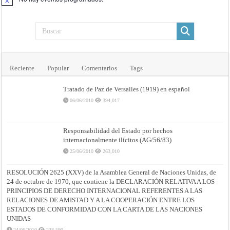
Aviso
Reciente
Popular
Comentarios
Tags
Tratado de Paz de Versalles (1919) en español
06/06/2010
394,017
Responsabilidad del Estado por hechos
internacionalmente ilícitos (AG/56/83)
25/06/2010
263,010
RESOLUCIÓN 2625 (XXV) de la Asamblea General de Naciones Unidas, de
24 de octubre de 1970, que contiene la DECLARACIÓN RELATIVA A LOS
PRINCIPIOS DE DERECHO INTERNACIONAL REFERENTES A LAS
RELACIONES DE AMISTAD Y A LA COOPERACIÓN ENTRE LOS
ESTADOS DE CONFORMIDAD CON LA CARTA DE LAS NACIONES
UNIDAS
24/06/2010
238,590