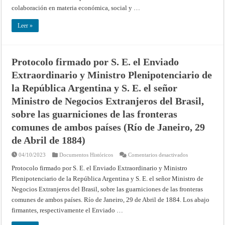
cultural
colaboración en materia económica, social y …
y
de
legítima
Leer »
defensa
colectiva,
firmado
en
Bruselas
Protocolo firmado por S. E. el Enviado
el
17
Extraordinario y Ministro Plenipotenciario de
de
marzo
de
la República Argentina y S. E. el señor
1948
y
Ministro de Negocios Extranjeros del Brasil,
enmendado
por
sobre las guarniciones de las fronteras
el
Protocolo
comunes de ambos países (Río de Janeiro, 29
que
modifica
de Abril de 1884)
y
completa
el
en
04/10/2023
Documentos Históricos
Comentarios desactivados
Tratado
Protocolo
de
firmado
Protocolo firmado por S. E. el Enviado Extraordinario y Ministro
Bruselas,
por
de
Plenipotenciario de la República Argentina y S. E. el señor Ministro de
S.
23
E.
de
Negocios Extranjeros del Brasil, sobre las guarniciones de las fronteras
el
octubre
Enviado
comunes de ambos países. Río de Janeiro, 29 de Abril de 1884. Los abajo
de
Extraordinario
1954
y
firmantes, respectivamente el Enviado …
Ministro
Plenipotenciari