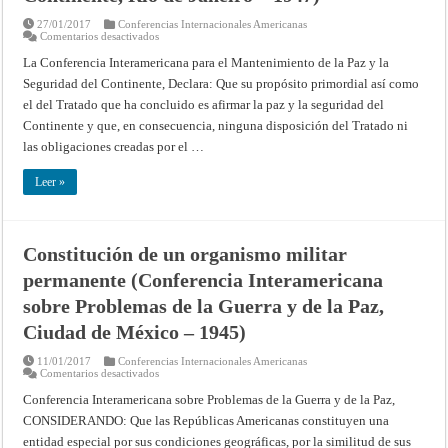
27/01/2017
Conferencias Internacionales Americanas
en
Comentarios desactivados
Los
armamentos
La Conferencia Interamericana para el Mantenimiento de la Paz y la
y
Seguridad del Continente, Declara: Que su propósito primordial así como
las
obligaciones
el del Tratado que ha concluido es afirmar la paz y la seguridad del
del
tratado
Continente y que, en consecuencia, ninguna disposición del Tratado ni
(Conferencia
Interamericana
las obligaciones creadas por el …
para
el
Mantenimiento
Leer »
de
la
Paz
y
la
Constitución de un organismo militar
Seguridad
del
permanente (Conferencia Interamericana
Continente,
Río
de
sobre Problemas de la Guerra y de la Paz,
Janeiro
–
Ciudad de México – 1945)
1947)
11/01/2017
Conferencias Internacionales Americanas
en
Comentarios desactivados
Constitución
de
Conferencia Interamericana sobre Problemas de la Guerra y de la Paz,
un
CONSIDERANDO: Que las Repúblicas Americanas constituyen una
organismo
militar
entidad especial por sus condiciones geográficas, por la similitud de sus
permanente