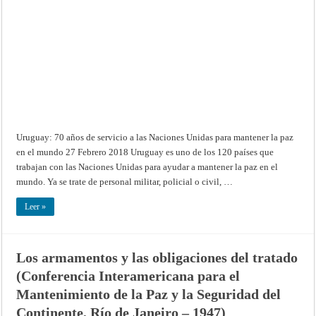
servicio
a
las
Naciones
Unidas
para
mantener
la
paz
en
el
mundo
Uruguay: 70 años de servicio a las Naciones Unidas para mantener la paz
en el mundo 27 Febrero 2018 Uruguay es uno de los 120 países que
trabajan con las Naciones Unidas para ayudar a mantener la paz en el
mundo. Ya se trate de personal militar, policial o civil, …
Leer »
Los armamentos y las obligaciones del tratado
(Conferencia Interamericana para el
Mantenimiento de la Paz y la Seguridad del
Continente, Río de Janeiro – 1947)