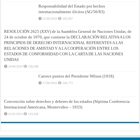
Responsabilidad del Estado por hechos
internacionalmente ilícitos (AG/56/83)
25/06/2010
263,007
RESOLUCIÓN 2625 (XXV) de la Asamblea General de Naciones Unidas, de
24 de octubre de 1970, que contiene la DECLARACIÓN RELATIVA A LOS
PRINCIPIOS DE DERECHO INTERNACIONAL REFERENTES A LAS
RELACIONES DE AMISTAD Y A LA COOPERACIÓN ENTRE LOS
ESTADOS DE CONFORMIDAD CON LA CARTA DE LAS NACIONES
UNIDAS
24/06/2010
238,588
Catorce puntos del Presidente Wilson (1918)
17/06/2010
166,773
Convención sobre derechos y deberes de los estados (Séptima Conferencia
Internacional Americana, Montevideo – 1933)
21/01/2013
123,628