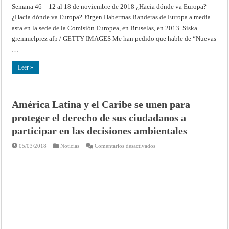
Semana 46 – 12 al 18 de noviembre de 2018 ¿Hacia dónde va Europa?
¿Hacia dónde va Europa? Jürgen Habermas Banderas de Europa a media
asta en la sede de la Comisión Europea, en Bruselas, en 2013. Siska
gremmelprez afp / GETTY IMAGES Me han pedido que hable de “Nuevas
…
Leer »
América Latina y el Caribe se unen para
proteger el derecho de sus ciudadanos a
participar en las decisiones ambientales
en
05/03/2018
Noticias
Comentarios desactivados
América
Latina
y
el
Caribe
se
unen
para
proteger
el
derecho
de
sus