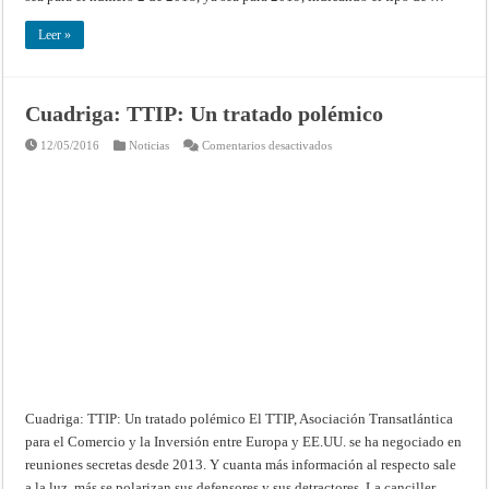
Leer »
Cuadriga: TTIP: Un tratado polémico
en
12/05/2016
Noticias
Comentarios desactivados
Cuadriga:
TTIP:
Un
tratado
polémico
Cuadriga: TTIP: Un tratado polémico El TTIP, Asociación Transatlántica
para el Comercio y la Inversión entre Europa y EE.UU. se ha negociado en
reuniones secretas desde 2013. Y cuanta más información al respecto sale
a la luz, más se polarizan sus defensores y sus detractores. La canciller