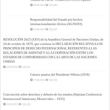
06/06/2010
393,883
Responsabilidad del Estado por hechos
internacionalmente ilícitos (AG/56/83)
25/06/2010
262,957
RESOLUCIÓN 2625 (XXV) de la Asamblea General de Naciones Unidas, de
24 de octubre de 1970, que contiene la DECLARACIÓN RELATIVA A LOS
PRINCIPIOS DE DERECHO INTERNACIONAL REFERENTES A LAS
RELACIONES DE AMISTAD Y A LA COOPERACIÓN ENTRE LOS
ESTADOS DE CONFORMIDAD CON LA CARTA DE LAS NACIONES
UNIDAS
24/06/2010
238,555
Catorce puntos del Presidente Wilson (1918)
17/06/2010
166,744
Convención sobre derechos y deberes de los estados (Séptima Conferencia
Internacional Americana, Montevideo – 1933)
21/01/2013
123,532