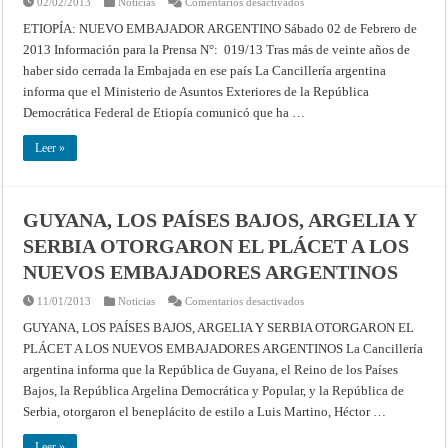
en
02/02/2013
Noticias
Comentarios desactivados
ETIOPÍA:
NUEVO
ETIOPÍA: NUEVO EMBAJADOR ARGENTINO Sábado 02 de Febrero de
EMBAJADOR
2013 Información para la Prensa N°: 019/13 Tras más de veinte años de
ARGENTINO
haber sido cerrada la Embajada en ese país La Cancillería argentina
informa que el Ministerio de Asuntos Exteriores de la República
Democrática Federal de Etiopía comunicó que ha …
Leer »
GUYANA, LOS PAÍSES BAJOS, ARGELIA Y
SERBIA OTORGARON EL PLÁCET A LOS
NUEVOS EMBAJADORES ARGENTINOS
en
11/01/2013
Noticias
Comentarios desactivados
GUYANA,
LOS
GUYANA, LOS PAÍSES BAJOS, ARGELIA Y SERBIA OTORGARON EL
PAÍSES
PLÁCET A LOS NUEVOS EMBAJADORES ARGENTINOS La Cancillería
BAJOS,
ARGELIA
argentina informa que la República de Guyana, el Reino de los Países
Y
SERBIA
Bajos, la República Argelina Democrática y Popular, y la República de
OTORGARON
EL
Serbia, otorgaron el beneplácito de estilo a Luis Martino, Héctor …
PLÁCET
A
LOS
Leer »