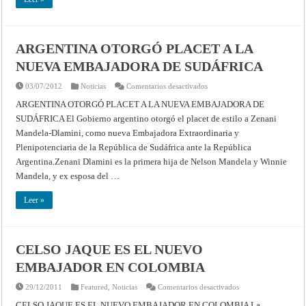
NUEVOS
EMBAJADORES
ARGENTINOS
ARGENTINA OTORGÓ PLACET A LA
NUEVA EMBAJADORA DE SUDÁFRICA
en
03/07/2012
Noticias
Comentarios desactivados
ARGENTINA
OTORGÓ
ARGENTINA OTORGÓ PLACET A LA NUEVA EMBAJADORA DE
PLACET
SUDÁFRICA El Gobierno argentino otorgó el placet de estilo a Zenani
A
LA
Mandela-Dlamini, como nueva Embajadora Extraordinaria y
NUEVA
EMBAJADORA
Plenipotenciaria de la República de Sudáfrica ante la República
DE
SUDÁFRICA
Argentina.Zenani Dlamini es la primera hija de Nelson Mandela y Winnie
Mandela, y ex esposa del …
Leer »
CELSO JAQUE ES EL NUEVO
EMBAJADOR EN COLOMBIA
en
29/12/2011
Featured
,
Noticias
Comentarios desactivados
CELSO
JAQUE
CELSO JAQUE ES EL NUEVO EMBAJADOR EN COLOMBIA La