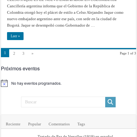
ES
Cancillería argentina informa que el Gobierno de la República de
EL
NUEVO
Colombia otorgó hoy el plácet de estilo a Celso Alejandro Jaque como
EMBAJADOR
EN
nuevo embajador argentino ante ese país, con sede en la ciudad de
COLOMBIA
Bogotá. Jaque se desempeñó como Gobernador de …
Leer »
1
2
3
»
Page 1 of 3
Próximos eventos
No hay eventos programados.
Aviso
Reciente
Popular
Comentarios
Tags
Tratado de Paz de Versalles (1919) en español