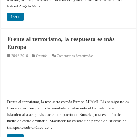
federal Angela Merkel …
Leer »
Frente al terrorismo, la respuesta es más
Europa
en
26/03/2016
Opinión
Comentarios desactivados
Frente
al
terrorismo,
la
respuesta
es
más
Europa
Frente al terrorismo, la respuesta es más Europa MIAMI-.El enemigo no es
Bruselas: es Europa. Lo ha señalado nítidamente el llamado Estado
Islámico al atacar, más que el aeropuerto de Bruselas, una estación de
metro de estilo ordinario. Maelbeek no es sólo una parada del sistema de
transporte subterráneo de …