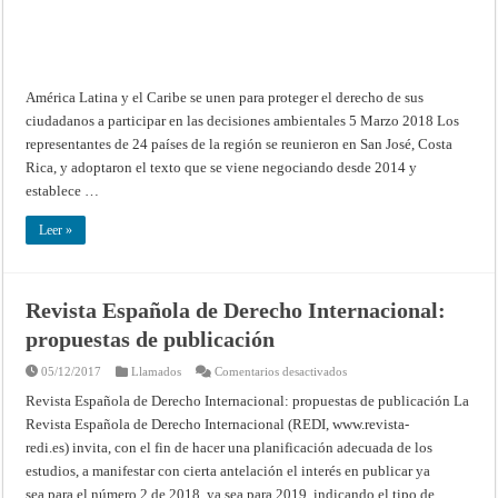
ciudadanos
a
participar
en
las
decisiones
ambientales
América Latina y el Caribe se unen para proteger el derecho de sus
ciudadanos a participar en las decisiones ambientales 5 Marzo 2018 Los
representantes de 24 países de la región se reunieron en San José, Costa
Rica, y adoptaron el texto que se viene negociando desde 2014 y
establece …
Leer »
Revista Española de Derecho Internacional:
propuestas de publicación
en
05/12/2017
Llamados
Comentarios desactivados
Revista
Española
Revista Española de Derecho Internacional: propuestas de publicación La
de
Revista Española de Derecho Internacional (REDI, www.revista-
Derecho
Internacional:
redi.es) invita, con el fin de hacer una planificación adecuada de los
propuestas
de
estudios, a manifestar con cierta antelación el interés en publicar ya
publicación
sea para el número 2 de 2018, ya sea para 2019, indicando el tipo de …