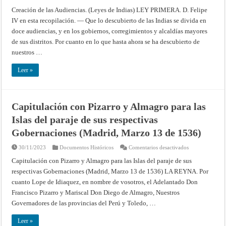
Creación
ratificado
de
Creación de las Audiencias. (Leyes de Indias) LEY PRIMERA. D. Felipe
por
las
las
IV en esta recopilación. — Que lo descubierto de las Indias se divida en
Audiencias
cortes
(Leyes
generales
doce audiencias, y en los gobiernos, corregimientos y alcaldías mayores
de
del
Indias)
reino,
de sus distritos. Por cuanto en lo que hasta ahora se ha descubierto de
en
nuestros …
Madrid
el
8
Leer »
de
marzo,
y
por
su
Majestad
Capitulación con Pizarro y Almagro para las
prusiana
Federico
Islas del paraje de sus respectivas
Guillermo
III
Gobernaciones (Madrid, Marzo 13 de 1536)
en
París
el
en
30/11/2023
Documentos Históricos
Comentarios desactivados
17
Capitulación
de
con
Capitulación con Pizarro y Almagro para las Islas del paraje de sus
abril
Pizarro
del
respectivas Gobernaciones (Madrid, Marzo 13 de 1536) LA REYNA. Por
y
mismo
Almagro
año
cuanto Lope de Idiaquez, en nombre de vosotros, el Adelantado Don
para
las
Francisco Pizarro y Mariscal Don Diego de Almagro, Nuestros
Islas
del
Governadores de las provincias del Perú y Toledo, …
paraje
de
sus
Leer »
respectivas