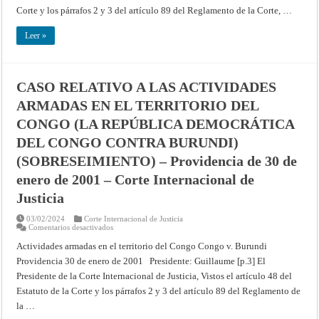
EN
Corte y los párrafos 2 y 3 del artículo 89 del Reglamento de la Corte, …
EL
TERRITORIO
DEL
Leer »
CONGO
(LA
REPÚBLICA
DEMOCRÁTICA
DEL
CONGO
CASO RELATIVO A LAS ACTIVIDADES
CONTRA
RWANDA)
ARMADAS EN EL TERRITORIO DEL
(SOBRESEIMIENTO)
–
CONGO (LA REPÚBLICA DEMOCRÁTICA
Providencia
de
DEL CONGO CONTRA BURUNDI)
30
de
(SOBRESEIMIENTO) – Providencia de 30 de
enero
de
enero de 2001 – Corte Internacional de
2001
–
Corte
Justicia
Internacional
de
03/02/2024
Corte Internacional de Justicia
Justicia
en
Comentarios desactivados
CASO
RELATIVO
Actividades armadas en el territorio del Congo Congo v. Burundi
A
Providencia 30 de enero de 2001 Presidente: Guillaume [p.3] El
LAS
ACTIVIDADES
Presidente de la Corte Internacional de Justicia, Vistos el artículo 48 del
ARMADAS
EN
Estatuto de la Corte y los párrafos 2 y 3 del artículo 89 del Reglamento de
EL
TERRITORIO
la …
DEL