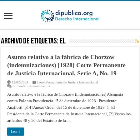
Archivo de Etiquetas:
EL
Asunto relativo a la fábrica de Chorzow
(indemnizaciones) [1928] Corte Permanente
de Justicia Internacional, Serie A, No. 19
12/02/2024
Corte Permanente de Justicia Internacional
en
Comentarios desactivados
Asunto
relativo
Asunto relativo a la fábrica de Chorzow (indemnizaciones) Alemania
a
contra Polonia Providencia 15 de diciembre de 1928 Presidente:
la
fábrica
Anzilotti [p14] Anexo Orden del 15 de diciembre de 1928 [1] El
de
Chorzow
Presidente de la Corte Permanente de Justicia Internacional, [2] Vistos los
(indemnizaciones)
[1928]
artículos 48 y 50 del Estatuto de la …
Corte
Permanente
de
Leer »
Justicia
Internacional,