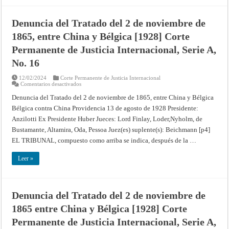
Serie
A,
No.
Denuncia del Tratado del 2 de noviembre de
19
1865, entre China y Bélgica [1928] Corte
Permanente de Justicia Internacional, Serie A,
No. 16
12/02/2024
Corte Permanente de Justicia Internacional
en
Comentarios desactivados
Denuncia
del
Denuncia del Tratado del 2 de noviembre de 1865, entre China y Bélgica
Tratado
Bélgica contra China Providencia 13 de agosto de 1928 Presidente:
del
2
Anzilotti Ex Presidente Huber Jueces: Lord Finlay, Loder,Nyholm, de
de
noviembre
Bustamante, Altamira, Oda, Pessoa Juez(es) suplente(s): Beichmann [p4]
de
1865,
EL TRIBUNAL, compuesto como arriba se indica, después de la …
entre
China
y
Leer »
Bélgica
[1928]
Corte
Permanente
de
Denuncia del Tratado del 2 de noviembre de
Justicia
Internacional,
1865 entre China y Bélgica [1928] Corte
Serie
A,
No.
Permanente de Justicia Internacional, Serie A,
16