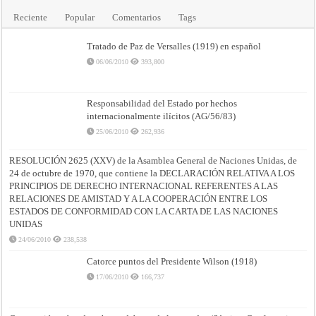
Reciente
Popular
Comentarios
Tags
Tratado de Paz de Versalles (1919) en español
06/06/2010
393,800
Responsabilidad del Estado por hechos
internacionalmente ilícitos (AG/56/83)
25/06/2010
262,936
RESOLUCIÓN 2625 (XXV) de la Asamblea General de Naciones Unidas, de
24 de octubre de 1970, que contiene la DECLARACIÓN RELATIVA A LOS
PRINCIPIOS DE DERECHO INTERNACIONAL REFERENTES A LAS
RELACIONES DE AMISTAD Y A LA COOPERACIÓN ENTRE LOS
ESTADOS DE CONFORMIDAD CON LA CARTA DE LAS NACIONES
UNIDAS
24/06/2010
238,538
Catorce puntos del Presidente Wilson (1918)
17/06/2010
166,737