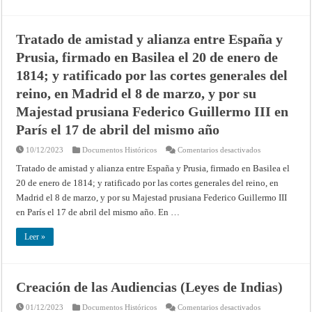
LOS
ESTADOS
UNIDOS
DE
Tratado de amistad y alianza entre España y
AMÉRICA)
(SOBRESEIMIENTO)
Prusia, firmado en Basilea el 20 de enero de
–
Providencia
de
1814; y ratificado por las cortes generales del
10
de
reino, en Madrid el 8 de marzo, y por su
noviembre
de
Majestad prusiana Federico Guillermo III en
1998
–
París el 17 de abril del mismo año
Corte
Internacional
de
en
10/12/2023
Documentos Históricos
Comentarios desactivados
Justicia
Tratado
de
Tratado de amistad y alianza entre España y Prusia, firmado en Basilea el
amistad
20 de enero de 1814; y ratificado por las cortes generales del reino, en
y
alianza
Madrid el 8 de marzo, y por su Majestad prusiana Federico Guillermo III
entre
España
en París el 17 de abril del mismo año. En …
y
Prusia,
firmado
Leer »
en
Basilea
el
20
de
enero
Creación de las Audiencias (Leyes de Indias)
de
1814;
en
01/12/2023
Documentos Históricos
Comentarios desactivados
y