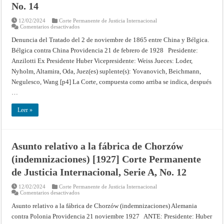
No. 14
12/02/2024
Corte Permanente de Justicia Internacional
en
Comentarios desactivados
Denuncia
del
Denuncia del Tratado del 2 de noviembre de 1865 entre China y Bélgica.
Tratado
Bélgica contra China Providencia 21 de febrero de 1928 Presidente:
del
2
Anzilotti Ex Presidente Huber Vicepresidente: Weiss Jueces: Loder,
de
noviembre
Nyholm, Altamira, Oda, Juez(es) suplente(s): Yovanovich, Beichmann,
de
1865
Negulesco, Wang [p4] La Corte, compuesta como arriba se indica, después
entre
…
China
y
Bélgica
Leer »
[1928]
Corte
Permanente
de
Justicia
Internacional,
Asunto relativo a la fábrica de Chorzów
Serie
A,
(indemnizaciones) [1927] Corte Permanente
No.
14
de Justicia Internacional, Serie A, No. 12
12/02/2024
Corte Permanente de Justicia Internacional
en
Comentarios desactivados
Asunto
relativo
Asunto relativo a la fábrica de Chorzów (indemnizaciones) Alemania
a
contra Polonia Providencia 21 noviembre 1927 ANTE: Presidente: Huber
la
fábrica