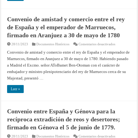
Gobernaciones
(Madrid,
Marzo
13
Convenio de amistad y comercio entre el rey
de
1536)
de España y el emperador de Marruecos,
firmado en Aranjuez a 30 de mayo de 1780
en
28/11/2023
Documentos Históricos
Comentarios desactivados
Convenio
de
Convenio de amistad y comercio entre el rey de España y el emperador de
amistad
Marruecos, firmado en Aranjuez a 30 de mayo de 1780. Habiendo pasado
y
comercio
a Madrid el Excmo. señor AToBamet Ben-Otoman con el carácter de
entre
el
embajador y ministro plenipotenciario del rey de Marruecos cerca de su
rey
de
Majestad, presentó …
España
y
el
Leer »
emperador
de
Marruecos,
firmado
en
Convenio entre España y Génova para la
Aranjuez
a
recíproca extradición de reos y desertores;
30
de
mayo
firmado en Génova el 5 de junio de 1779.
de
1780
en
28/11/2023
Documentos Históricos
Comentarios desactivados