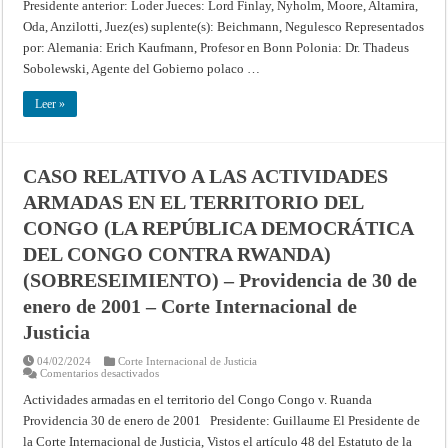
Presidente anterior: Loder Jueces: Lord Finlay, Nyholm, Moore, Altamira,
de
Chorzów
Oda, Anzilotti, Juez(es) suplente(s): Beichmann, Negulesco Representados
(indemnizaciones)
[1927]
por: Alemania: Erich Kaufmann, Profesor en Bonn Polonia: Dr. Thadeus
Corte
Sobolewski, Agente del Gobierno polaco …
Permanente
de
Justicia
Leer »
Internacional,
Serie
A,
No.
12
CASO RELATIVO A LAS ACTIVIDADES
ARMADAS EN EL TERRITORIO DEL
CONGO (LA REPÚBLICA DEMOCRÁTICA
DEL CONGO CONTRA RWANDA)
(SOBRESEIMIENTO) – Providencia de 30 de
enero de 2001 – Corte Internacional de
Justicia
04/02/2024
Corte Internacional de Justicia
en
Comentarios desactivados
CASO
RELATIVO
Actividades armadas en el territorio del Congo Congo v. Ruanda
A
Providencia 30 de enero de 2001 Presidente: Guillaume El Presidente de
LAS
ACTIVIDADES
la Corte Internacional de Justicia, Vistos el artículo 48 del Estatuto de la
ARMADAS