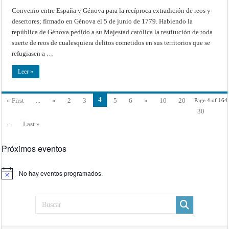
Convenio
entre
Convenio entre España y Génova para la recíproca extradición de reos y
España
desertores; firmado en Génova el 5 de junio de 1779. Habiendo la
y
Génova
república de Génova pedido a su Majestad católica la restitución de toda
para
la
suerte de reos de cualesquiera delitos cometidos en sus territorios que se
recíproca
extradición
refugiasen a …
de
reos
y
Leer »
desertores;
firmado
en
Génova
4
« First
...
«
2
3
5
6
»
10
20
Page 4 of 164
el
5
30
de
junio
...
Last »
de
1779.
Próximos eventos
No hay eventos programados.
Aviso