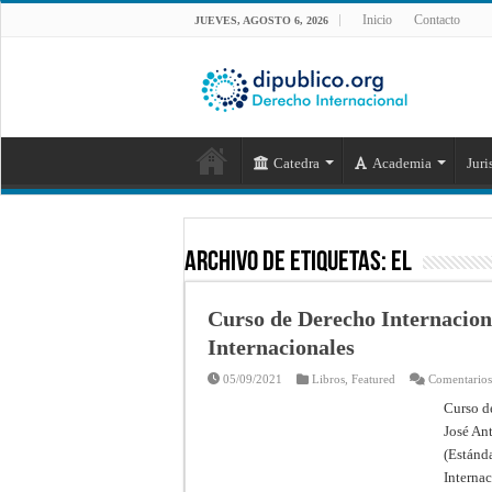
Inicio
Contacto
JUEVES, AGOSTO 6, 2026
Catedra
Academia
Juri
Archivo de Etiquetas:
EL
Curso de Derecho Internacion
Internacionales
05/09/2021
Libros
,
Featured
Comentarios
Curso d
José An
(Estánd
Interna