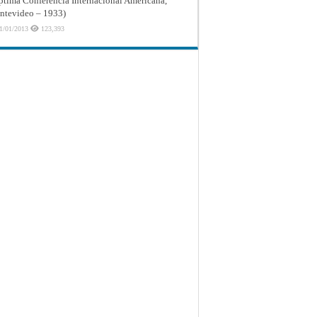
ptima Conferencia Internacional Americana,
tevideo – 1933)
1/01/2013
123,393