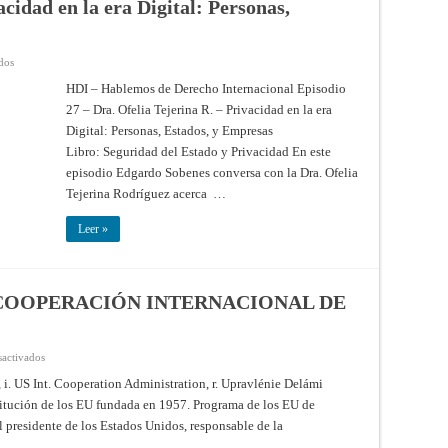
acidad en la era Digital: Personas,
Plata
y
la
del
Reino
en
dos
de
Dra.
Chile,
Ofelia
HDI – Hablemos de Derecho Internacional Episodio
para
Tejerina
cambiar
27 – Dra. Ofelia Tejerina R. – Privacidad en la era
R.
azogue
–
Digital: Personas, Estados, y Empresas
por
Privacidad
pólvora
en
Libro: Seguridad del Estado y Privacidad En este
(Buenos
la
Aires,
era
episodio Edgardo Sobenes conversa con la Dra. Ofelia
23
Digital:
de
Tejerina Rodríguez acerca …
Personas,
Octubre
Estados,
de
y
1812)
Leer »
Empresas
 COOPERACIÓN INTERNACIONAL DE
en
sactivados
ADMINISTRACIÓN
DE
, i. US Int. Cooperation Administration, r. Upravlénie Delámi
LA
tución de los EU fundada en 1957. Programa de los EU de
COOPERACIÓN
INTERNACIONAL
presidente de los Estados Unidos, responsable de la
DE
LOS