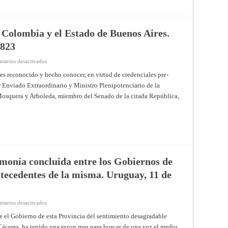
y
los
Comisionados
de
S.
 Colombia y el Estado de Buenos Aires.
M.
C.
1823
Buenos
Aires,
4
en
tarios desactivados
de
Tratado
Julio
entre
s re­conocido y hecho conocer, en virtud de credenciales pre­
de
la
1823
 Enviado Extraordinario y Ministro Plenipotenciario de la
República
de
osquera y Arboleda, miembro del Senado de la citada República,
Colombia
y
el
Estado
de
Buenos
Aires.
Buenos
Aires,
8
de
monía concluida entre los Gobiernos de
Marzo
de
tecedentes de la misma. Uruguay, 11 de
1823
en
tarios desactivados
Convención
de
el Go­bierno de esta Provincia del sentimiento desagradable
paz
áceres, ha tenido una razon mas para buscar de una vez el me­dio
y