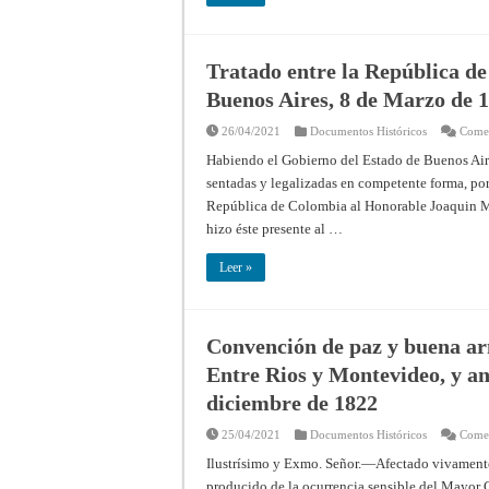
Tratado entre la República de
Buenos Aires, 8 de Marzo de 
26/04/2021
Documentos Históricos
Comen
Habiendo el Gobierno del Estado de Buenos Aire
sentadas y legalizadas en competente forma, por
República de Colombia al Honorable Joaquin M
hizo éste presente al …
Leer »
Convención de paz y buena ar
Entre Rios y Montevideo, y an
diciembre de 1822
25/04/2021
Documentos Históricos
Comen
Ilustrísimo y Exmo. Señor.—Afectado vivamente 
producido de la ocurrencia sensible del Mayor C