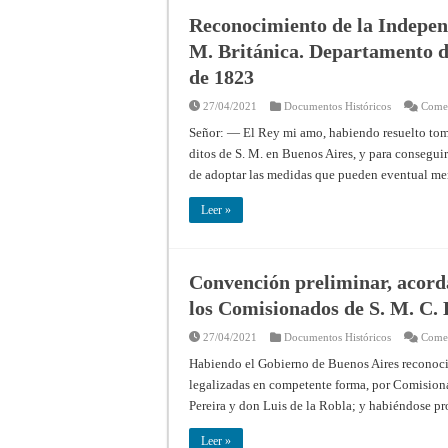
Reconocimiento de la Indepen
M. Británica. Departamento d
de 1823
27/04/2021
Documentos Históricos
Comen
Señor: — El Rey mi amo, habiendo resuelto tomar
ditos de S. M. en Buenos Aires, y para conseguir 
de adoptar las medidas que pueden eventual me
Leer »
Convención preliminar, acord
los Comisionados de S. M. C. 
27/04/2021
Documentos Históricos
Comen
Habiendo el Gobierno de Buenos Aires reconocid
legalizadas en competente forma, por Comisiona
Pereira y don Luis de la Robla; y habiéndose pr
Leer »