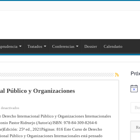
sprudencia
Tratados
Conferencias
Dossier
Calendario
Pró
al Público y Organizaciones
Aviso
en
 desactivados
Curso
de
e Derecho Internacional Público y Organizaciones Internacionales
Derecho
tonio Pastor Ridruejo (Autor/a) ISBN: 978-84-309-8264-6
Internacional
Público
Re
ar)Edición: 25ª ed., 2021Páginas: 816 Este Curso de Derecho
y
Organizaciones
cional Público y Organizaciones Internacionales está pensado
Internacionales