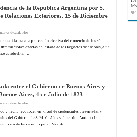
(Sé
Mon
dencia de la República Argentina por S.
2
e Relaciones Exteriores. 15 de Diciembre
en
tarios desactivados
Reconocimiento
de
 me­didas para la protección electiva del comercio de los súb­
la
informa­ciones exactas del estado de los negocios de ese país, á fin
Independencia
de
nte conducir al …
la
República
Argentina
por
S.
M.
Británica.
Departamento
de
ada entre el Gobierno de Buenos Aires y
Relaciones
Exteriores.
Buenos Aires, 4 de Julio de 1823
15
de
Diciembre
en
tarios desactivados
de
Convención
1823
preliminar,
o y hecho reconocer, en virtud de credenciales presentadas y
acordada
dos del Gobierno de S. M. C., á los señores don Antonio Luis
entre
el
opuesto á dichos señores por el Ministerio …
Gobierno
de
Buenos
Aires