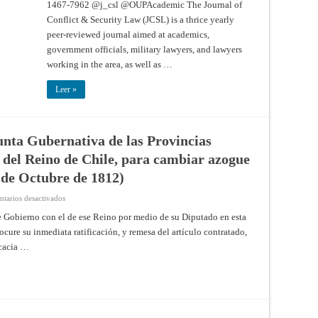
1467-7962 @j_csl @OUPAcademic The Journal of
Law
–
Conflict & Security Law (JCSL) is a thrice yearly
Volume
26,
peer-reviewed journal aimed at academics,
Issue
government officials, military lawyers, and lawyers
1,
Spring
working in the area, as well as …
2021
Leer »
unta Gubernativa de las Provincias
a del Reino de Chile, para cambiar azogue
 de Octubre de 1812)
en
tarios desactivados
Contrata
celebrada
te Go­bierno con el de ese Reino por medio de su Diputado en esta
entre
ocure su inmediata ratificación, y remesa del artículo contrata­do,
la
Junta
icacia …
Gubernativa
de
las
Provincias
Unidas
del
Rio
de
la