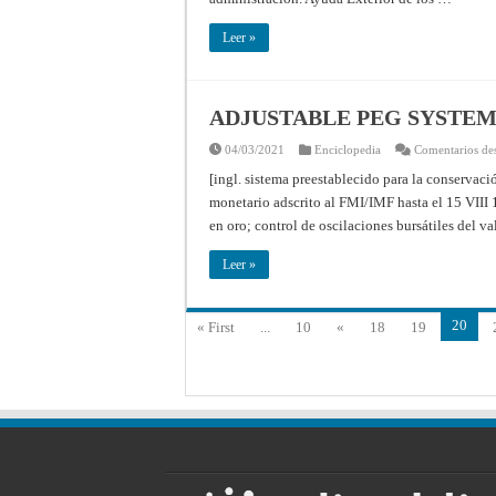
Leer »
ADJUSTABLE PEG SYSTE
04/03/2021
Enciclopedia
Comentarios de
[ingl. sistema preestablecido para la conservació
monetario adscrito al FMI/IMF hasta el 15 VIII 19
en oro; control de oscilaciones bursátiles del 
Leer »
20
« First
...
10
«
18
19