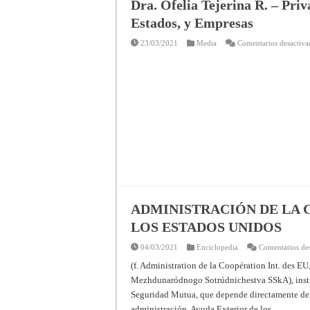
Dra. Ofelia Tejerina R. – Priv
Estados, y Empresas
23/03/2021
Media
Comentarios desactiva
ADMINISTRACIÓN DE LA
LOS ESTADOS UNIDOS
04/03/2021
Enciclopedia
Comentarios de
(f. Administration de la Coopération Int. des EU
Mezhdunaródnogo Sotrúdnichestva SSkA), insti
Seguridad Mutua, que depende directamente del 
administración. Ayuda Exterior de los …