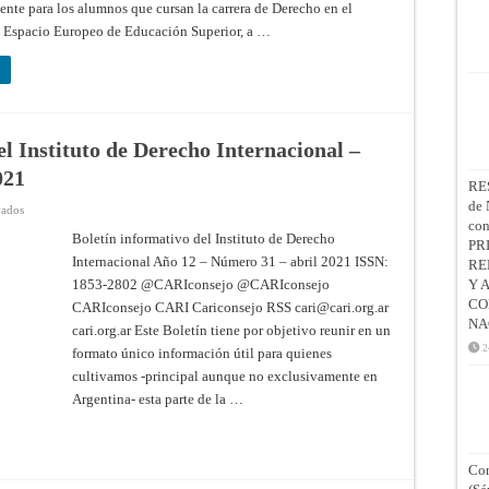
nte para los alumnos que cursan la carrera de Derecho en el
 Espacio Europeo de Educación Superior, a …
l Instituto de Derecho Internacional –
021
RE
de 
en
vados
CARI
co
–
Boletín informativo del Instituto de Derecho
PR
Boletín
Internacional Año 12 – Número 31 – abril 2021 ISSN:
informativo
RE
del
1853-2802 @CARIconsejo @CARIconsejo
Y 
Instituto
de
CO
CARIconsejo CARI Cariconsejo RSS
cari@cari.org.ar
Derecho
NA
Internacional
cari.org.ar Este Boletín tiene por objetivo reunir en un
–
2
formato único información útil para quienes
Año
12
cultivamos -principal aunque no exclusivamente en
–
Número
Argentina- esta parte de la …
31
–
abril
2021
Con