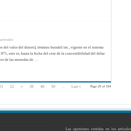
ESTADOS
UNIDOS
M
en
sactivados
ADJUSTABLE
PEG
n del valor del dinero], término bursátil int., vigente en el sistema
SYSTEM
71, esto es, hasta la fecha del cese de la convertibilidad del dólar
valor de las monedas de …
21
22
»
30
40
50
...
Last »
Page 20 of 164
Las opiniones vertidas en los artículo