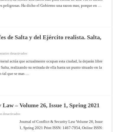
buena
es peligrosas. Ha dicho el Gobierno una razon mas; por­que en …
armonía
concluida
entre
los
Gobiernos
de
Entre
Rios
y
s de Salta y del Ejército realista. Salta,
Montevideo,
y
antecedentes
de
la
en
tarios desactivados
misma.
Armisticio
Uruguay,
firmado
eral actúa que actualmente ocupan esta ciudad, la dejarán libre
11
por
de
Salta, realizando su retirada de ella hasta un punto situado en la
los
diciembre
Jefes
n tal que se mas …
de
de
1822
Salta
y
del
Ejército
realista.
Salta,
15
de
y Law – Volume 26, Issue 1, Spring 2021
Julio
de
1821
en
s desactivados
Journal
of
Journal of Conflict & Security Law Volume 26, Issue
Conflict
1, Spring 2021 Print ISSN: 1467-7954, Online ISSN:
&
Security