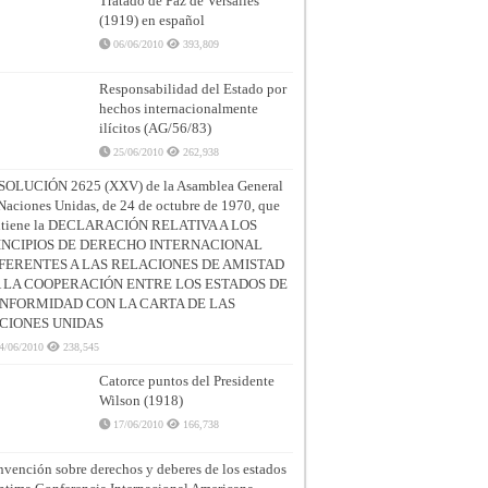
Tratado de Paz de Versalles
(1919) en español
06/06/2010
393,809
Responsabilidad del Estado por
hechos internacionalmente
ilícitos (AG/56/83)
25/06/2010
262,938
SOLUCIÓN 2625 (XXV) de la Asamblea General
Naciones Unidas, de 24 de octubre de 1970, que
ntiene la DECLARACIÓN RELATIVA A LOS
INCIPIOS DE DERECHO INTERNACIONAL
FERENTES A LAS RELACIONES DE AMISTAD
A LA COOPERACIÓN ENTRE LOS ESTADOS DE
NFORMIDAD CON LA CARTA DE LAS
CIONES UNIDAS
4/06/2010
238,545
Catorce puntos del Presidente
Wilson (1918)
17/06/2010
166,738
vención sobre derechos y deberes de los estados