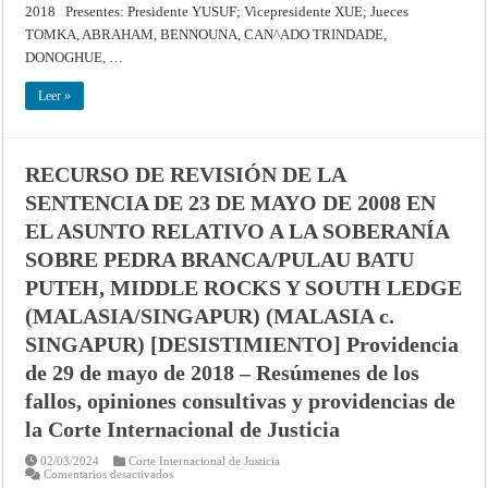
DE
2018 Presentes: Presidente YUSUF; Vicepresidente XUE; Jueces
MAYO
TOMKA, ABRAHAM, BENNOUNA, CAN^ADO TRINDADE,
DE
2008
DONOGHUE, …
EN
EL
ASUNTO
Leer »
RELATIVO
A
LA
SOBERANÍA
SOBRE
PEDRA
RECURSO DE REVISIÓN DE LA
BRANCA/PULAU
BATU
SENTENCIA DE 23 DE MAYO DE 2008 EN
PUTEH,
MIDDLE
EL ASUNTO RELATIVO A LA SOBERANÍA
ROCKS
Y
SOBRE PEDRA BRANCA/PULAU BATU
SOUTH
LEDGE
PUTEH, MIDDLE ROCKS Y SOUTH LEDGE
(MALASIA/SINGAPUR)
(MALASIA
c.
(MALASIA/SINGAPUR) (MALASIA c.
SINGAPUR)
[DESISTIMIENTO]
SINGAPUR) [DESISTIMIENTO] Providencia
Providencia
de
de 29 de mayo de 2018 – Resúmenes de los
29
de
fallos, opiniones consultivas y providencias de
mayo
de
la Corte Internacional de Justicia
2018
–
Corte
02/03/2024
Corte Internacional de Justicia
Internacional
en
Comentarios desactivados
de
RECURSO