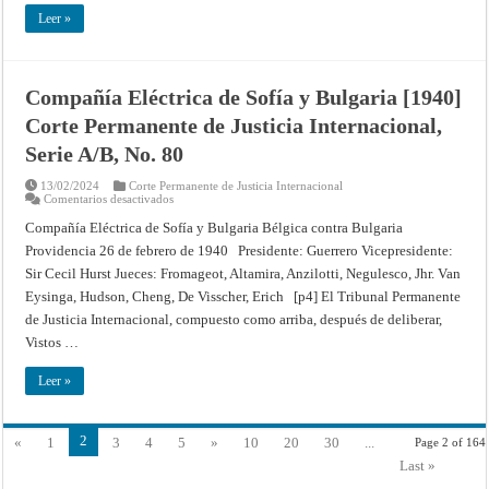
DE
MONTREAL
Leer »
DE
1971,
PLANTEADAS
DE
RESULTAS
Compañía Eléctrica de Sofía y Bulgaria [1940]
DEL
INCIDENTE
Corte Permanente de Justicia Internacional,
AÉREO
DE
LOCKERBIE
Serie A/B, No. 80
(LA
JAMAHIRIYA
13/02/2024
Corte Permanente de Justicia Internacional
ÁRABE
en
Comentarios desactivados
LIBIA
Compañía
contra
Eléctrica
EL
Compañía Eléctrica de Sofía y Bulgaria Bélgica contra Bulgaria
de
REINO
Providencia 26 de febrero de 1940 Presidente: Guerrero Vicepresidente:
Sofía
UNIDO
y
DE
Sir Cecil Hurst Jueces: Fromageot, Altamira, Anzilotti, Negulesco, Jhr. Van
Bulgaria
GRAN
[1940]
BRETAÑA
Eysinga, Hudson, Cheng, De Visscher, Erich [p4] El Tribunal Permanente
Corte
E
Permanente
IRLANDA
de Justicia Internacional, compuesto como arriba, después de deliberar,
de
DEL
Vistos …
Justicia
NORTE)
Internacional,
(DESISTIMIENTO)
Serie
Providencia
Leer »
A/B,
de
No.
10
80
de
septiembre
de
2
«
1
3
4
5
»
10
20
30
...
Page 2 of 164
2003
–
Last »
Corte
Internacional