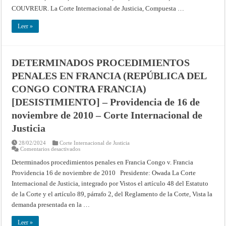
MERCANTIL
COUVREUR. La Corte Internacional de Justicia, Compuesta …
(BÉLGICA
CONTRA
SUIZA)
Leer »
[DESISTIMIENTO]
–
Providencia
de
5
de
DETERMINADOS PROCEDIMIENTOS
abril
de
PENALES EN FRANCIA (REPÚBLICA DEL
2011
–
CONGO CONTRA FRANCIA)
Corte
Internacional
[DESISTIMIENTO] – Providencia de 16 de
de
Justicia
noviembre de 2010 – Corte Internacional de
Justicia
28/02/2024
Corte Internacional de Justicia
en
Comentarios desactivados
DETERMINADOS
PROCEDIMIENTOS
Determinados procedimientos penales en Francia Congo v. Francia
PENALES
Providencia 16 de noviembre de 2010 Presidente: Owada La Corte
EN
FRANCIA
Internacional de Justicia, integrado por Vistos el artículo 48 del Estatuto
(REPÚBLICA
DEL
de la Corte y el artículo 89, párrafo 2, del Reglamento de la Corte, Vista la
CONGO
CONTRA
demanda presentada en la …
FRANCIA)
[DESISTIMIENTO]
–
Leer »