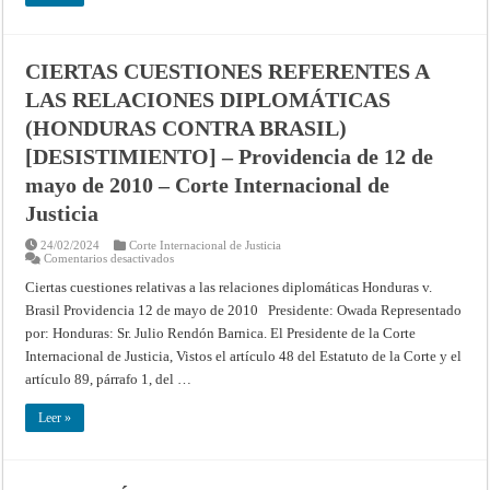
Providencia
de
16
de
noviembre
CIERTAS CUESTIONES REFERENTES A
de
2010
LAS RELACIONES DIPLOMÁTICAS
–
Corte
Internacional
(HONDURAS CONTRA BRASIL)
de
Justicia
[DESISTIMIENTO] – Providencia de 12 de
mayo de 2010 – Corte Internacional de
Justicia
24/02/2024
Corte Internacional de Justicia
en
Comentarios desactivados
CIERTAS
CUESTIONES
Ciertas cuestiones relativas a las relaciones diplomáticas Honduras v.
REFERENTES
Brasil Providencia 12 de mayo de 2010 Presidente: Owada Representado
A
LAS
por: Honduras: Sr. Julio Rendón Barnica. El Presidente de la Corte
RELACIONES
DIPLOMÁTICAS
Internacional de Justicia, Vistos el artículo 48 del Estatuto de la Corte y el
(HONDURAS
CONTRA
artículo 89, párrafo 1, del …
BRASIL)
[DESISTIMIENTO]
–
Leer »
Providencia
de
12
de
mayo