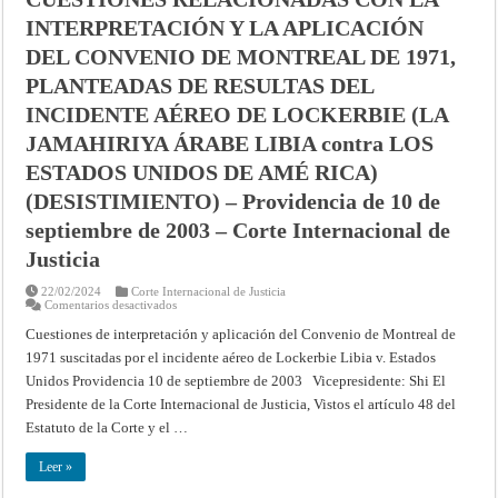
contra
INTERPRETACIÓN Y LA APLICACIÓN
SUIZA)
(DESISTIMIENTO)
–
DEL CONVENIO DE MONTREAL DE 1971,
Providencia
de
PLANTEADAS DE RESULTAS DEL
9
de
INCIDENTE AÉREO DE LOCKERBIE (LA
junio
de
JAMAHIRIYA ÁRABE LIBIA contra LOS
2006
–
ESTADOS UNIDOS DE AMÉ RICA)
Corte
Internacional
(DESISTIMIENTO) – Providencia de 10 de
de
Justicia
septiembre de 2003 – Corte Internacional de
Justicia
22/02/2024
Corte Internacional de Justicia
en
Comentarios desactivados
CUESTIONES
RELACIONADAS
Cuestiones de interpretación y aplicación del Convenio de Montreal de
CON
1971 suscitadas por el incidente aéreo de Lockerbie Libia v. Estados
LA
INTERPRETACIÓN
Unidos Providencia 10 de septiembre de 2003 Vicepresidente: Shi El
Y
LA
Presidente de la Corte Internacional de Justicia, Vistos el artículo 48 del
APLICACIÓN
DEL
Estatuto de la Corte y el …
CONVENIO
DE
MONTREAL
Leer »
DE
1971,