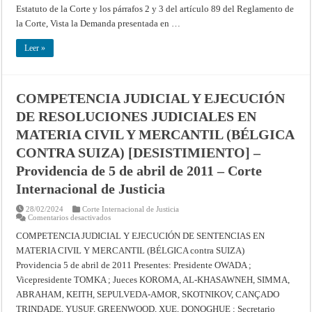
mayo
COLOMBIA)
Estatuto de la Corte y los párrafos 2 y 3 del artículo 89 del Reglamento de
de
[DESISTIMIENTO]
2018
–
la Corte, Vista la Demanda presentada en …
–
Providencia
Resúmenes
de
de
13
Leer »
los
de
fallos,
septiembre
opiniones
de
consultivas
2013
y
–
COMPETENCIA JUDICIAL Y EJECUCIÓN
providencias
Corte
de
Internacional
DE RESOLUCIONES JUDICIALES EN
la
de
Corte
Justicia
Internacional
MATERIA CIVIL Y MERCANTIL (BÉLGICA
de
Justicia
CONTRA SUIZA) [DESISTIMIENTO] –
Providencia de 5 de abril de 2011 – Corte
Internacional de Justicia
28/02/2024
Corte Internacional de Justicia
en
Comentarios desactivados
COMPETENCIA
JUDICIAL
COMPETENCIA JUDICIAL Y EJECUCIÓN DE SENTENCIAS EN
Y
MATERIA CIVIL Y MERCANTIL (BÉLGICA contra SUIZA)
EJECUCIÓN
DE
Providencia 5 de abril de 2011 Presentes: Presidente OWADA ;
RESOLUCIONES
JUDICIALES
Vicepresidente TOMKA ; Jueces KOROMA, AL-KHASAWNEH, SIMMA,
EN
MATERIA
ABRAHAM, KEITH, SEPULVEDA-AMOR, SKOTNIKOV, CANÇADO
CIVIL
TRINDADE, YUSUF, GREENWOOD, XUE, DONOGHUE ; Secretario
Y