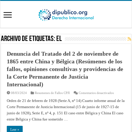
Archivo de Etiquetas:
EL
Denuncia del Tratado del 2 de noviembre de
1865 entre China y Bélgica (Resúmenes de los
fallos, opiniones consultivas y providencias de
la Corte Permanente de Justicia
Internacional)
en
08/03/2024
Resumenes de Fallos CPJI
Comentarios desactivados
Denuncia
del
Orden de 21 de febrero de 1928 (Serie A, nº 14) Cuarto informe anual de la
Tratado
Corte Permanente de Justicia Internacional (15 de junio de 1927-15 de
del
2
junio de 1928), Serie E, nº 4, p. 151 El caso entre Bélgica y China El caso
de
noviembre
entre Bélgica y China fue sometido …
de
1865
entre
Leer »
China