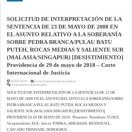
y
Bélgica
(Resúmenes
de
los
SOLICITUD DE INTERPRETACIÓN DE LA
fallos,
opiniones
SENTENCIA DE 23 DE MAYO DE 2008 EN
consultivas
y
EL ASUNTO RELATIVO A LA SOBERANÍA
providencias
de
SOBRE PEDRA BRANCA/PULAU BATU
la
Corte
PUTEH, ROCAS MEDIAS Y SALIENTE SUR
Permanente
de
(MALASIA/SINGAPUR) [DESISTIMIENTO]
Justicia
Internacional
Providencia de 29 de mayo de 2018 – Corte
Internacional de Justicia
05/03/2024
Corte Internacional de Justicia
en
Comentarios desactivados
SOLICITUD
DE
SOLICITUD DE INTERPRETACIÓN DE LA SENTENCIA DE 23 DE
INTERPRETACIÓN
MAYO DE 2008 EN EL ASUNTO RELATIVO A LA SOBERANÍA SOBRE
DE
LA
PEDRA BRANCA/PULAU BATU PUTEH, ROCAS MEDIAS Y
SENTENCIA
DE
SALIENTE SUR (MALASIA/SINGAPUR) [DESISTIMIENTO]
23
DE
PROVIDENCIA 29 DE MAYO DE 2018 Presentes: Presidente YUSUF;
MAYO
Vicepresidente XUE; Jueces TOMKA, ABRAHAM, BENNOUNA,
DE
2008
CAN^ADO TRINDADE, DONOGHUE, …
EN