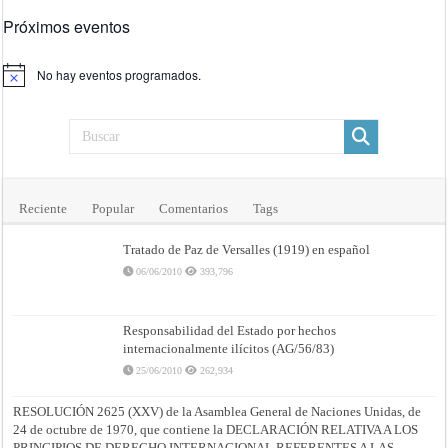
de
Próximos eventos
Justicia
No hay eventos programados.
Aviso
Reciente
Popular
Comentarios
Tags
Tratado de Paz de Versalles (1919) en español
06/06/2010
393,796
Responsabilidad del Estado por hechos
internacionalmente ilícitos (AG/56/83)
25/06/2010
262,934
RESOLUCIÓN 2625 (XXV) de la Asamblea General de Naciones Unidas, de
24 de octubre de 1970, que contiene la DECLARACIÓN RELATIVA A LOS
PRINCIPIOS DE DERECHO INTERNACIONAL REFERENTES A LAS