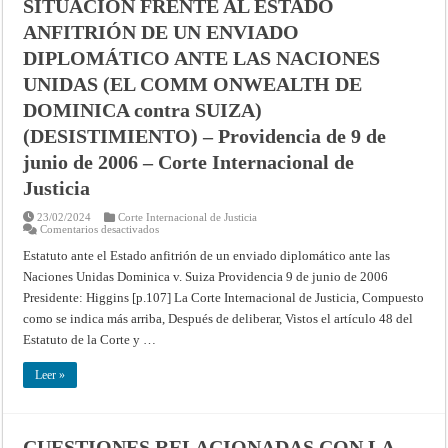
SITUACIÓN FRENTE AL ESTADO
de
2010
ANFITRIÓN DE UN ENVIADO
–
Corte
Internacional
DIPLOMÁTICO ANTE LAS NACIONES
de
Justicia
UNIDAS (EL COMM ONWEALTH DE
DOMINICA contra SUIZA)
(DESISTIMIENTO) – Providencia de 9 de
junio de 2006 – Corte Internacional de
Justicia
23/02/2024
Corte Internacional de Justicia
en
Comentarios desactivados
SITUACIÓN
FRENTE
Estatuto ante el Estado anfitrión de un enviado diplomático ante las
AL
Naciones Unidas Dominica v. Suiza Providencia 9 de junio de 2006
ESTADO
ANFITRIÓN
Presidente: Higgins [p.107] La Corte Internacional de Justicia, Compuesto
DE
UN
como se indica más arriba, Después de deliberar, Vistos el artículo 48 del
ENVIADO
DIPLOMÁTICO
Estatuto de la Corte y …
ANTE
LAS
NACIONES
Leer »
UNIDAS
(EL
COMM
ONWEALTH
DE
CUESTIONES RELACIONADAS CON LA
DOMINICA