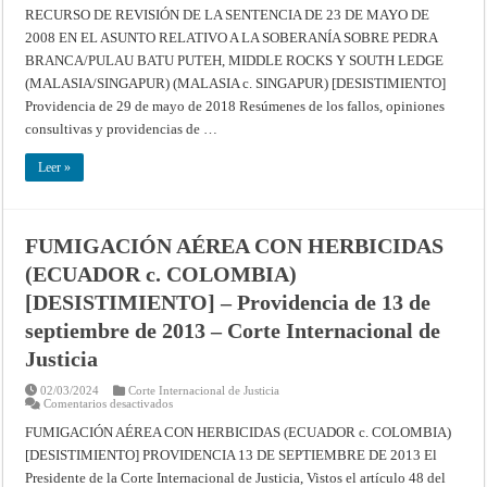
Justicia
DE
RECURSO DE REVISIÓN DE LA SENTENCIA DE 23 DE MAYO DE
REVISIÓN
2008 EN EL ASUNTO RELATIVO A LA SOBERANÍA SOBRE PEDRA
DE
LA
BRANCA/PULAU BATU PUTEH, MIDDLE ROCKS Y SOUTH LEDGE
SENTENCIA
DE
(MALASIA/SINGAPUR) (MALASIA c. SINGAPUR) [DESISTIMIENTO]
23
DE
Providencia de 29 de mayo de 2018 Resúmenes de los fallos, opiniones
MAYO
consultivas y providencias de …
DE
2008
EN
Leer »
EL
ASUNTO
RELATIVO
A
LA
SOBERANÍA
FUMIGACIÓN AÉREA CON HERBICIDAS
SOBRE
PEDRA
(ECUADOR c. COLOMBIA)
BRANCA/PULAU
BATU
[DESISTIMIENTO] – Providencia de 13 de
PUTEH,
MIDDLE
ROCKS
septiembre de 2013 – Corte Internacional de
Y
SOUTH
Justicia
LEDGE
(MALASIA/SINGAPUR)
(MALASIA
02/03/2024
Corte Internacional de Justicia
c.
en
Comentarios desactivados
SINGAPUR)
FUMIGACIÓN
[DESISTIMIENTO]
AÉREA
FUMIGACIÓN AÉREA CON HERBICIDAS (ECUADOR c. COLOMBIA)
Providencia
CON
[DESISTIMIENTO] PROVIDENCIA 13 DE SEPTIEMBRE DE 2013 El
de
HERBICIDAS
29
(ECUADOR
Presidente de la Corte Internacional de Justicia, Vistos el artículo 48 del
de
c.