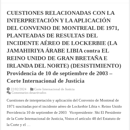
PLANTEADAS
DE
RESULTAS
CUESTIONES RELACIONADAS CON LA
DEL
INCIDENTE
INTERPRETACIÓN Y LA APLICACIÓN
AÉREO
DE
LOCKERBIE
DEL CONVENIO DE MONTREAL DE 1971,
(LA
JAMAHIRIYA
PLANTEADAS DE RESULTAS DEL
ÁRABE
LIBIA
INCIDENTE AÉREO DE LOCKERBIE (LA
contra
LOS
JAMAHIRIYA ÁRABE LIBIA contra EL
ESTADOS
UNIDOS
REINO UNIDO DE GRAN BRETAÑA E
DE
AMÉ
IRLANDA DEL NORTE) (DESISTIMIENTO)
RICA)
(DESISTIMIENTO)
–
Providencia de 10 de septiembre de 2003 –
Providencia
de
Corte Internacional de Justicia
10
de
septiembre
22/02/2024
Corte Internacional de Justicia
de
en
Comentarios desactivados
2003
CUESTIONES
–
RELACIONADAS
Cuestiones de interpretación y aplicación del Convenio de Montreal de
Corte
CON
1971 suscitadas por el incidente aéreo de Lockerbie Libia v. Reino Unido
Internacional
LA
de
INTERPRETACIÓN
Providencia 10 de septiembre de 2003 Vicepresidente: Shi El Presidente
Justicia
Y
LA
de la Corte Internacional de Justicia, Vistos el artículo 48 del Estatuto de
APLICACIÓN
DEL
la Corte y el …
CONVENIO