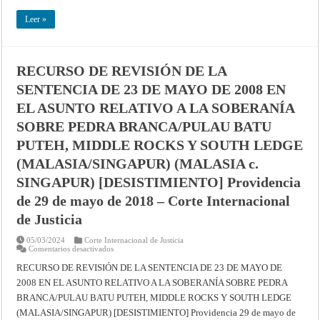
EL
ASUNTO
Leer »
RELATIVO
A
LA
SOBERANÍA
SOBRE
PEDRA
RECURSO DE REVISIÓN DE LA
BRANCA/PULAU
BATU
SENTENCIA DE 23 DE MAYO DE 2008 EN
PUTEH,
ROCAS
EL ASUNTO RELATIVO A LA SOBERANÍA
MEDIAS
Y
SOBRE PEDRA BRANCA/PULAU BATU
SALIENTE
SUR
PUTEH, MIDDLE ROCKS Y SOUTH LEDGE
(MALASIA/SINGAPUR)
[DESISTIMIENTO]
Providencia
(MALASIA/SINGAPUR) (MALASIA c.
de
29
SINGAPUR) [DESISTIMIENTO] Providencia
de
mayo
de 29 de mayo de 2018 – Corte Internacional
de
2018
de Justicia
–
Corte
Internacional
05/03/2024
Corte Internacional de Justicia
de
en
Comentarios desactivados
Justicia
RECURSO
DE
RECURSO DE REVISIÓN DE LA SENTENCIA DE 23 DE MAYO DE
REVISIÓN
2008 EN EL ASUNTO RELATIVO A LA SOBERANÍA SOBRE PEDRA
DE
LA
BRANCA/PULAU BATU PUTEH, MIDDLE ROCKS Y SOUTH LEDGE
SENTENCIA
DE
(MALASIA/SINGAPUR) [DESISTIMIENTO] Providencia 29 de mayo de
23