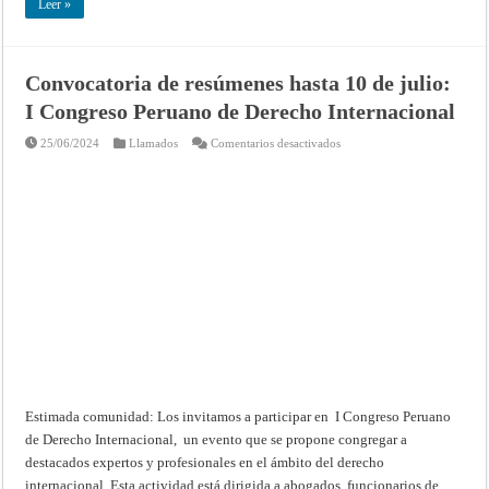
Leer »
Convocatoria de resúmenes hasta 10 de julio:
I Congreso Peruano de Derecho Internacional
en
25/06/2024
Llamados
Comentarios desactivados
Convocatoria
de
resúmenes
hasta
10
de
julio:
I
Congreso
Peruano
de
Derecho
Internacional
Estimada comunidad: Los invitamos a participar en I Congreso Peruano
de Derecho Internacional, un evento que se propone congregar a
destacados expertos y profesionales en el ámbito del derecho
internacional. Esta actividad está dirigida a abogados, funcionarios de