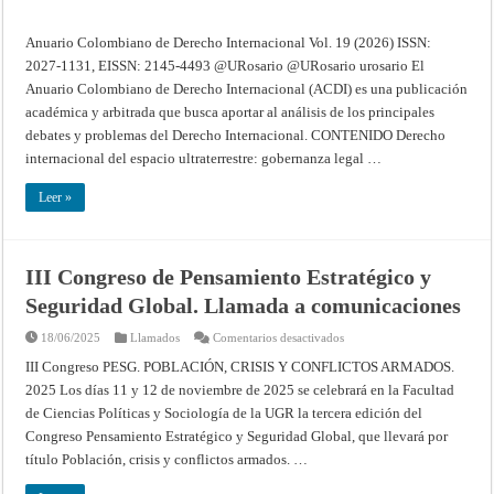
Anuario Colombiano de Derecho Internacional Vol. 19 (2026) ISSN:
2027-1131, EISSN: 2145-4493 @URosario @URosario urosario El
Anuario Colombiano de Derecho Internacional (ACDI) es una publicación
académica y arbitrada que busca aportar al análisis de los principales
debates y problemas del Derecho Internacional. CONTENIDO Derecho
internacional del espacio ultraterrestre: gobernanza legal …
Leer »
III Congreso de Pensamiento Estratégico y
Seguridad Global. Llamada a comunicaciones
en
18/06/2025
Llamados
Comentarios desactivados
III
Congreso
III Congreso PESG. POBLACIÓN, CRISIS Y CONFLICTOS ARMADOS.
de
2025 Los días 11 y 12 de noviembre de 2025 se celebrará en la Facultad
Pensamiento
Estratégico
de Ciencias Políticas y Sociología de la UGR la tercera edición del
y
Seguridad
Congreso Pensamiento Estratégico y Seguridad Global, que llevará por
Global.
Llamada
título Población, crisis y conflictos armados. …
a
comunicaciones