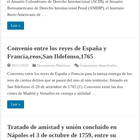
el Anuario Colombiano de Derecho Internacional (ACDI), el Anuario
Iberoamericano de Derecho Internacional Penal (ANIDIP), el Instituto
Ibero-Americano de …
Leer »
Convenio entre los reyes de España y
Francia,reos,San Ildefonso,1765
en
28/11/2023
Documentos Históricos
Comentarios desactivados
Convenio
entre
Convenio entre los reyes de España y Francia para la mutua entrega de los
los
reos de ciertos delitos que se pasen del uno al otro territorio; firmado en
reyes
de
San Ildefonso el 29 de setiembre de 1765 (1). Convenio entre las dos
España
y
córtes de Madrid y Versalles en ventaja y utilidad …
Francia,reos,Sa
Ildefonso,1765
Leer »
Tratado de amistad y unión concluido en
Nápoles el 3 de octubre de 1759, entre su