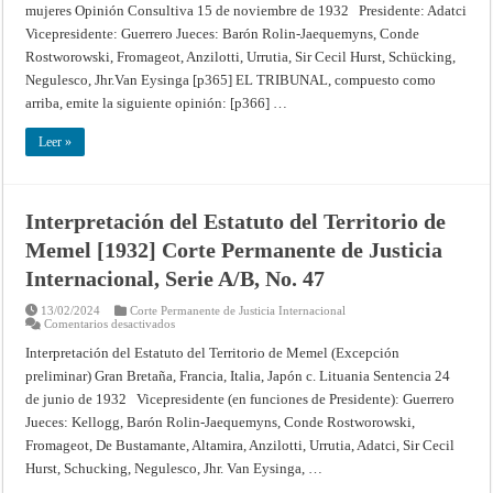
mujeres Opinión Consultiva 15 de noviembre de 1932 Presidente: Adatci
de
1919
Vicepresidente: Guerrero Jueces: Barón Rolin-Jaequemyns, Conde
sobre
el
Rostworowski, Fromageot, Anzilotti, Urrutia, Sir Cecil Hurst, Schücking,
trabajo
nocturno
Negulesco, Jhr.Van Eysinga [p365] EL TRIBUNAL, compuesto como
de
arriba, emite la siguiente opinión: [p366] …
las
mujeres
[1932]
Leer »
Corte
Permanente
de
Justicia
Internacional,
Serie
Interpretación del Estatuto del Territorio de
A/B,
No.
Memel [1932] Corte Permanente de Justicia
50
Internacional, Serie A/B, No. 47
13/02/2024
Corte Permanente de Justicia Internacional
en
Comentarios desactivados
Interpretación
del
Interpretación del Estatuto del Territorio de Memel (Excepción
Estatuto
preliminar) Gran Bretaña, Francia, Italia, Japón c. Lituania Sentencia 24
del
Territorio
de junio de 1932 Vicepresidente (en funciones de Presidente): Guerrero
de
Memel
Jueces: Kellogg, Barón Rolin-Jaequemyns, Conde Rostworowski,
[1932]
Corte
Fromageot, De Bustamante, Altamira, Anzilotti, Urrutia, Adatci, Sir Cecil
Permanente
Hurst, Schucking, Negulesco, Jhr. Van Eysinga, …
de
Justicia