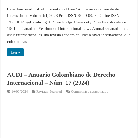
Canadian Yearbook of International Law / Annuaire canadien de droit
international Volume 61, 2023 Print ISSN: 0069-0058, Online ISSN:
1925-0169 @CambridgeUP Cambridge University Press Establecido en
1961, el Canadian Yearbook of International Law / Annuaire canadien de
droit international es una revista académica líder a nivel internacional que
cubre temas …
Leer »
ACDI – Anuario Colombiano de Derecho
Internacional – Núm. 17 (2024)
en
10/03/2024
Revistas
,
Featured
Comentarios desactivados
ACDI
–
Anuario
Colombiano
de
Derecho
Internacional
–
Núm.
17
(2024)