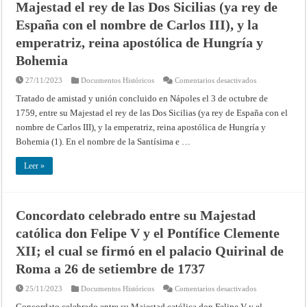
Majestad el rey de las Dos Sicilias (ya rey de
España con el nombre de Carlos III), y la
emperatriz, reina apostólica de Hungría y
Bohemia
en
27/11/2023
Documentos Históricos
Comentarios desactivados
Tratado
de
Tratado de amistad y unión concluido en Nápoles el 3 de octubre de
amistad
1759, entre su Majestad el rey de las Dos Sicilias (ya rey de España con el
y
unión
nombre de Carlos III), y la emperatriz, reina apostólica de Hungría y
concluido
en
Bohemia (1). En el nombre de la Santísima e …
Nápoles
el
3
Leer »
de
octubre
de
1759,
entre
su
Concordato celebrado entre su Majestad
Majestad
el
católica don Felipe V y el Pontífice Clemente
rey
de
XII; el cual se firmó en el palacio Quirinal de
las
Dos
Roma a 26 de setiembre de 1737
Sicilias
(ya
rey
en
25/11/2023
Documentos Históricos
Comentarios desactivados
de
Concordato
España
celebrado
Concordato celebrado entre su Majestad católica don Felipe V y el