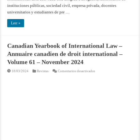
instituciones públicas, sociedad civil, empresa privada, docentes
universitarios y estudiantes de pre …
Leer »
Canadian Yearbook of International Law –
Annuaire canadien de droit international –
Volume 61 – November 2024
en
18/03/2024
Revistas
Comentarios desactivados
Canadian
Yearbook
of
International
Law
–
Annuaire
canadien
de
droit
international
–
Volume
61
–
November
2024