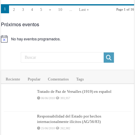
Su
Alteza
1
2
3
4
5
»
10
...
Last »
Page 1 of 16
Electoral
de
Baviera;
firmado
Próximos eventos
en
Nymphenburg
el
28
No hay eventos programados.
de
Aviso
mayo
de
1741
Reciente
Popular
Comentarios
Tags
Tratado de Paz de Versalles (1919) en español
06/06/2010
393,957
Responsabilidad del Estado por hechos
internacionalmente ilícitos (AG/56/83)
25/06/2010
262,982