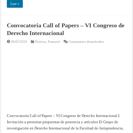
Internacional,
Leer »
Serie
A/B,
No.
47
Convocatoria Call of Papers – VI Congreso de
Derecho Internacional
en
06/02/2024
Noticias
,
Featured
Comentarios desactivados
Convocatoria
Call
of
Papers
–
VI
Congreso
de
Derecho
Internacional
Convocatoria Call of Papers – VI Congreso de Derecho Internacional I.
Invitación a presentar propuestas de ponencia y artículos El Grupo de
investigación en Derecho Internacional de la Facultad de Jurisprudencia,