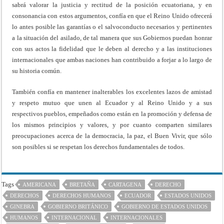
sabrá valorar la justicia y rectitud de la posición ecuatoriana, y en
consonancia con estos argumentos, confía en que el Reino Unido ofrecerá
lo antes posible las garantías o el salvoconducto necesarios y pertinentes
a la situación del asilado, de tal manera que sus Gobiernos puedan honrar
con sus actos la fidelidad que le deben al derecho y a las instituciones
internacionales que ambas naciones han contribuido a forjar a lo largo de
su historia común.
También confía en mantener inalterables los excelentes lazos de amistad
y respeto mutuo que unen al Ecuador y al Reino Unido y a sus
respectivos pueblos, empeñados como están en la promoción y defensa de
los mismos principios y valores, y por cuanto comparten similares
preocupaciones acerca de la democracia, la paz, el Buen Vivir, que sólo
son posibles si se respetan los derechos fundamentales de todos.
Tags
AMERICANA
BRETAÑA
CARTAGENA
DERECHO
DERECHOS
DERECHOS HUMANOS
ECUADOR
ESTADOS UNIDOS
GINEBRA
GOBIERNO BRITÁNICO
GOBIERNO DE ESTADOS UNIDOS
HUMANOS
INTERNACIONAL
INTERNACIONALES