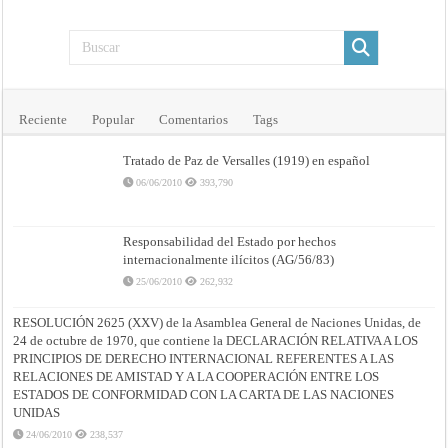
Reciente
Popular
Comentarios
Tags
Tratado de Paz de Versalles (1919) en español
06/06/2010
393,790
Responsabilidad del Estado por hechos
internacionalmente ilícitos (AG/56/83)
25/06/2010
262,932
RESOLUCIÓN 2625 (XXV) de la Asamblea General de Naciones Unidas, de
24 de octubre de 1970, que contiene la DECLARACIÓN RELATIVA A LOS
PRINCIPIOS DE DERECHO INTERNACIONAL REFERENTES A LAS
RELACIONES DE AMISTAD Y A LA COOPERACIÓN ENTRE LOS
ESTADOS DE CONFORMIDAD CON LA CARTA DE LAS NACIONES
UNIDAS
24/06/2010
238,537