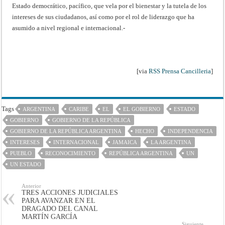
Estado democrático, pacífico, que vela por el bienestar y la tutela de los
intereses de sus ciudadanos, así como por el rol de liderazgo que ha
asumido a nivel regional e internacional.-
[via
RSS Prensa Cancilleria
]
Tags
ARGENTINA
CARIBE
EL
EL GOBIERNO
ESTADO
GOBIERNO
GOBIERNO DE LA REPÚBLICA
GOBIERNO DE LA REPÚBLICA ARGENTINA
HECHO
INDEPENDENCIA
INTERESES
INTERNACIONAL
JAMAICA
LA ARGENTINA
PUEBLO
RECONOCIMIENTO
REPÚBLICA ARGENTINA
UN
UN ESTADO
Anterior
TRES ACCIONES JUDICIALES
PARA AVANZAR EN EL
DRAGADO DEL CANAL
MARTÍN GARCÍA
Siguiente