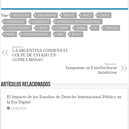
Tags
APERTURA
ARGENTINA
BRASIL
BRICS
CHINA
COMERCIAL
COMERCIO
COMERCIO INTERNACIONAL
CONCLUSIONES
CRISIS
CUMBRE
DOHA
EL
EMPLEO
INDIA
INTERNACIONAL
OMC
RUSIA
Anterior
LA ARGENTINA CONDENA EL
GOLPE DE ESTADO EN
GUINEA BISSAU
Siguiente
Symposium on ExtraTerritorial
Jurisdiction
Artículos Relacionados
El Impacto de los Estudios de Derecho Internacional Público en
la Era Digital
21/08/2024