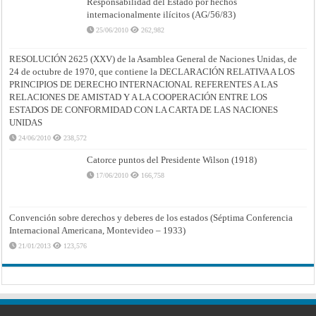
Responsabilidad del Estado por hechos
internacionalmente ilícitos (AG/56/83)
25/06/2010
262,982
RESOLUCIÓN 2625 (XXV) de la Asamblea General de Naciones Unidas, de
24 de octubre de 1970, que contiene la DECLARACIÓN RELATIVA A LOS
PRINCIPIOS DE DERECHO INTERNACIONAL REFERENTES A LAS
RELACIONES DE AMISTAD Y A LA COOPERACIÓN ENTRE LOS
ESTADOS DE CONFORMIDAD CON LA CARTA DE LAS NACIONES
UNIDAS
24/06/2010
238,572
Catorce puntos del Presidente Wilson (1918)
17/06/2010
166,758
Convención sobre derechos y deberes de los estados (Séptima Conferencia
Internacional Americana, Montevideo – 1933)
21/01/2013
123,576