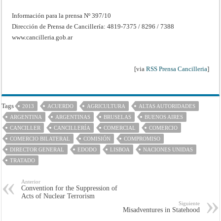
Información para la prensa Nº 397/10
Dirección de Prensa de Cancillería: 4819-7375 / 8296 / 7388
www.cancilleria.gob.ar
[via
RSS Prensa Cancilleria
]
Tags
2013
ACUERDO
AGRICULTURA
ALTAS AUTORIDADES
ARGENTINA
ARGENTINAS
BRUSELAS
BUENOS AIRES
CANCILLER
CANCILLERÍA
COMERCIAL
COMERCIO
COMERCIO BILATERAL
COMISIÓN
COMPROMISO
DIRECTOR GENERAL
EDODO
LISBOA
NACIONES UNIDAS
TRATADO
Anterior
Convention for the Suppression of
Acts of Nuclear Terrorism
Siguiente
Misadventures in Statehood