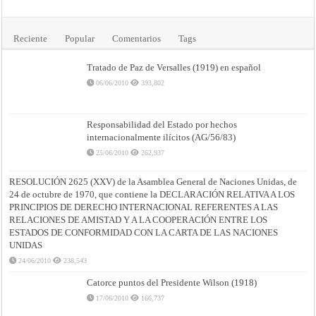
Reciente
Popular
Comentarios
Tags
Tratado de Paz de Versalles (1919) en español
06/06/2010
393,802
Responsabilidad del Estado por hechos
internacionalmente ilícitos (AG/56/83)
25/06/2010
262,937
RESOLUCIÓN 2625 (XXV) de la Asamblea General de Naciones Unidas, de
24 de octubre de 1970, que contiene la DECLARACIÓN RELATIVA A LOS
PRINCIPIOS DE DERECHO INTERNACIONAL REFERENTES A LAS
RELACIONES DE AMISTAD Y A LA COOPERACIÓN ENTRE LOS
ESTADOS DE CONFORMIDAD CON LA CARTA DE LAS NACIONES
UNIDAS
24/06/2010
238,543
Catorce puntos del Presidente Wilson (1918)
17/06/2010
166,737