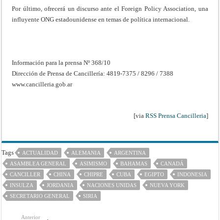
Por último, ofrecerá un discurso ante el Foreign Policy Association, una
influyente ONG estadounidense en temas de política internacional.
Información para la prensa Nº 368/10
Dirección de Prensa de Cancillería: 4819-7375 / 8296 / 7388
www.cancilleria.gob.ar
[via
RSS Prensa Cancilleria
]
Tags
ACTUALIDAD
ALEMANIA
ARGENTINA
ASAMBLEA GENERAL
ASIMISMO
BAHAMAS
CANADÁ
CANCILLER
CHINA
CHIPRE
CUBA
EGIPTO
INDONESIA
INSULZA
JORDANIA
NACIONES UNIDAS
NUEVA YORK
SECRETARIO GENERAL
SIRIA
Anterior