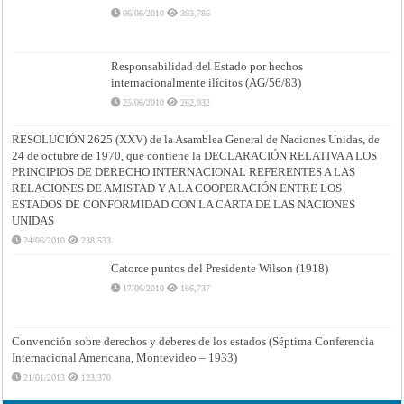
06/06/2010
393,786
Responsabilidad del Estado por hechos
internacionalmente ilícitos (AG/56/83)
25/06/2010
262,932
RESOLUCIÓN 2625 (XXV) de la Asamblea General de Naciones Unidas, de
24 de octubre de 1970, que contiene la DECLARACIÓN RELATIVA A LOS
PRINCIPIOS DE DERECHO INTERNACIONAL REFERENTES A LAS
RELACIONES DE AMISTAD Y A LA COOPERACIÓN ENTRE LOS
ESTADOS DE CONFORMIDAD CON LA CARTA DE LAS NACIONES
UNIDAS
24/06/2010
238,533
Catorce puntos del Presidente Wilson (1918)
17/06/2010
166,737
Convención sobre derechos y deberes de los estados (Séptima Conferencia
Internacional Americana, Montevideo – 1933)
21/01/2013
123,370