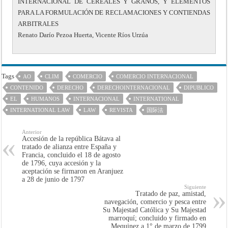
INTERNACIONAL DE CEREALES Y GRANOS, Y ELEMENTOS
PARA LA FORMULACIÓN DE RECLAMACIONES Y CONTIENDAS
ARBITRALES
Renato Darío Pezoa Huerta, Vicente Ríos Urzúa
Tags
AO
CLIM
COMERCIO
COMERCIO INTERNACIONAL
CONTENIDO
DERECHO
DERECHOINTERNACIONAL
DIPUBLICO
EL
HUMANOS
INTERNACIONAL
INTERNATIONAL
INTERNATIONAL LAW
LAW
REVISTA
国际法
Anterior
Accesión de la república Bátava al
tratado de alianza entre España y
Francia, concluido el 18 de agosto
de 1796, cuya accesión y la
aceptación se firmaron en Aranjuez
a 28 de junio de 1797
Siguiente
Tratado de paz, amistad,
navegación, comercio y pesca entre
Su Majestad Católica y Su Majestad
marroquí; concluido y firmado en
Mequinez a 1° de marzo de 1799