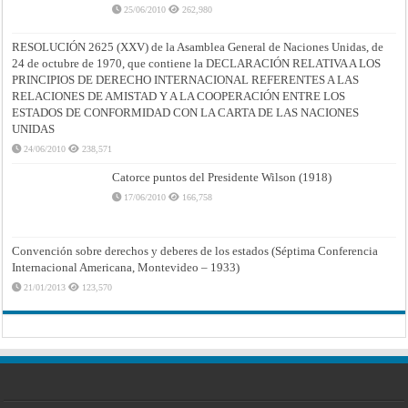
25/06/2010
262,980
RESOLUCIÓN 2625 (XXV) de la Asamblea General de Naciones Unidas, de
24 de octubre de 1970, que contiene la DECLARACIÓN RELATIVA A LOS
PRINCIPIOS DE DERECHO INTERNACIONAL REFERENTES A LAS
RELACIONES DE AMISTAD Y A LA COOPERACIÓN ENTRE LOS
ESTADOS DE CONFORMIDAD CON LA CARTA DE LAS NACIONES
UNIDAS
24/06/2010
238,571
Catorce puntos del Presidente Wilson (1918)
17/06/2010
166,758
Convención sobre derechos y deberes de los estados (Séptima Conferencia
Internacional Americana, Montevideo – 1933)
21/01/2013
123,570