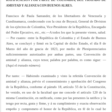
AMISTAD Y ALIANZA CON BUENOS ALRES.
Francisco de Paula Santander, de los libertadores de Venezuela y
Cundinamarca, condecorado con la cruz de Boyacá, General de Division
de los ejércitos de Colombia, Vice-Presidente de la República, Encargado
del Poder Ejecutivo, etc., etc.—A todos los que la presente vieren, salud.
— Por cuanto: entre la República de Colombia y el Estado de Buenos
Aires, se concluyó y firmó en la Capital de dicho Estado, el día 8 de
Marzo del año de gracia de 1823, por medio de Plenipotenciarios
suficiente­mente autorizados por ambas partes, una Convención de
amistad y alianza, cuyo tenor, palabra por palabra, es como sigue: —
(Aquí el
tratado número).
Por tanto: — Habiendo examinado y visto la referida Convención de
amistad y alianza, prévio el consentimien­to y aprobación del Congreso
de la República, conforme al párrafo 18, artículo 55 de la Constitución,
he venido, en uso de la facultad que me concede el artículo 120 de la
misma Constitución, en ratificarla, como por las pre­sentes la ratifico y la
tengo por recta, grata y firme, y á su cumplimiento y exacta observación
empeño y compro­meto el honor de la República, en fé de lo cual he