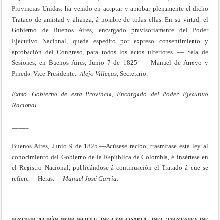
Provincias Unidas: ha venido en aceptar y aprobar plenamente el dicho
Tratado de amistad y alianza, á nombre de todas ellas. En su virtud, el
Gobierno de Buenos Aires, encargado pro­visoriamente del Poder
Ejecutivo Nacional, queda espedito por expreso consentimiento y
aprobación del Congreso, para todos los actos ulteriores. — Sala de
Sesiones, en Buenos Aires, Junio 7 de 1825. — Manuel de Arroyo y
Pinedo. Vice-Presidente.
-Alejo Villegas
, Secretario.
Exmo. Gobierno de esta Provincia, Encargado del Poder Ejecutivo
Nacional.
_____
Buenos Aires, Junio 9 de 1825.—Acúsese recibo, tras­mítase esta ley al
conocimiento del Gobierno de la Repú­blica de Colombia, é insértese en
el Registro Nacional, publicándose á continuación el Tratado á que se
refiere. —Heras.
— Manuel José Garcia.
_________
RATIFICACIÓN POR PARTE DE COLOMBIA, DEL TRATADO DE