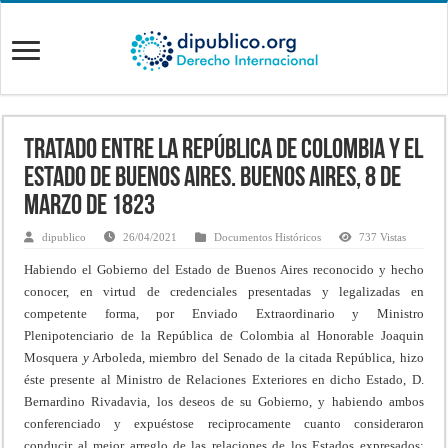
Tratado entre la República de Colombia y el
Estado de Buenos Aires. Buenos Aires, 8 de
Marzo de 1823
dipublico
26/04/2021
Documentos Históricos
737 Vistas
Habiendo el Gobierno del Estado de Buenos Aires re­conocido y hecho
conocer, en virtud de credenciales pre­sentadas y legalizadas en
competente forma, por Enviado Extraordinario y Ministro
Plenipotenciario de la República de Colombia al Honorable Joaquin
Mosquera
y
Arboleda, miembro del Senado de la citada República, hizo
éste presente al Ministro de Relaciones Exteriores en dicho Estado, D.
Bernardino Rivadavia, los deseos de su Gobierno, y habiendo ambos
conferenciado y expuéstose reciprocamente cuanto consideraron
conducir al mejor arre­glo de las relaciones de los Estados expresados;