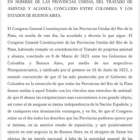
EN NOMBRE DE LAS PROVINCIAS UNIDAS, DEL TRATADO DE
AMISTAD Y ALIANZA, CONCLUIDO ENTRE COLOMBIA Y LOS
ESTADOS DE BUENOS AIRES.
El Congreso General Constituyente de las Provincias Unidas del Rio de la
Plata, en sesión de este dia, ha acordado y decreta lo que sigue: El
Congreso General Constituyente de las Provincias Unidas del Rio de la
Plata, habiendo tomado en consideración el Tratado de perpetua amistad
y alianza, concluido en 8 de Marzo de 1823. entre los Gobiernos de
Colombia y Buenos Aires, por medio de sus respectivos
Plenipotenciarios, y ratifica­do por el primero en 10 de Junio de 1823, y
estando convencido de que él ha sido promovido por el Gobierno de
Colombia en la intención de que todas las Provincias del Rio de la Plata
fuesen unidas á aquel Estado con los vínculos mas estrechos de amistad:
de que él abraza las estipulaciones mas convenientes á ese grande objeto,
así como el de asegurar su mutua independencia de la Nación Española, y
de cualquiera otra dominación extrangera, y en fin, de que el Congreso
reúne en el dia todos los de­rechos que las Provincias pudieron ejercer por
sí mismas, en su anterior estado de separación, y que positiva­mente
ejerció en este negocio la de Buenos Aires, en el designio de llenar los
objetos de un interés nacional, á falta de la autoridad general de las