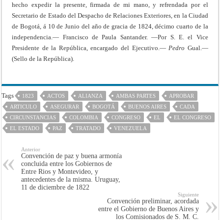
hecho expedir la presente, firmada de mi mano, y refrendada por el
Secretario de Estado del Despacho de Relaciones Exteriores, en la Ciudad
de Bogotá, á 10 de Junio del año de gracia de 1824, décimo cuarto de la
independencia.— Francisco de Paula Santander. —Por S. E. el Vice
Presidente de la República, encargado del Ejecutivo.—
Pedro
Gual.—
(Sello de la República).
Tags
1823
ACTOS
ALIANZA
AMBAS PARTES
APROBAR
ARTICULO
ASEGURAR
BOGOTÁ
BUENOS AIRES
CADA
CIRCUNSTANCIAS
COLOMBIA
CONGRESO
EL
EL CONGRESO
EL ESTADO
PAZ
TRATADO
VENEZUELA
Anterior
Convención de paz y buena armonía
concluida entre los Gobiernos de
Entre Rios y Montevideo, y
antecedentes de la misma. Uruguay,
11 de diciembre de 1822
Siguiente
Convención preliminar, acordada
entre el Gobierno de Buenos Aires y
los Comisionados de S. M. C.