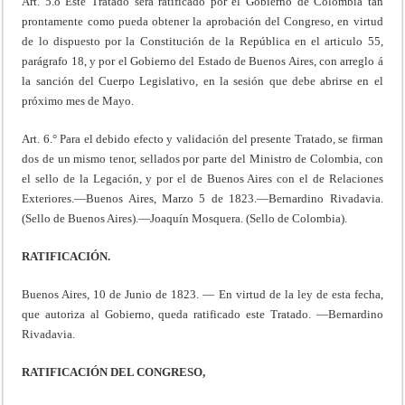
Art. 5.o Este Tratado será ratificado por el Gobierno de Colombia tan
prontamente como pueda obtener la apro­bación del Congreso, en virtud
de lo dispuesto por la Constitución de la República en el articulo 55,
parágrafo 18, y por el Gobierno del Estado de Buenos Aires, con ar­reglo á
la sanción del Cuerpo Legislativo, en la sesión que debe abrirse en el
próximo mes de Mayo.
Art. 6.° Para el debido efecto y validación del pre­sente Tratado, se firman
dos de un mismo tenor, sellados por parte del Ministro de Colombia, con
el sello de la Legación, y por el de Buenos Aires con el de Relaciones
Exteriores.—Buenos Aires, Marzo 5 de 1823.—Bernardino Rivadavia.
(Sello de Buenos Aires).—Joaquín Mosquera. (Sello de Colombia).
RATIFICACIÓN.
Buenos Aires, 10 de Junio de 1823. — En virtud de la ley de esta fecha,
que autoriza al Gobierno, queda ratifi­cado este Tratado. —Bernardino
Rivadavia.
RATIFICACIÓN DEL CONGRESO,