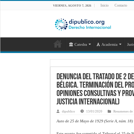
Inicio
Contacto
VIERNES, AGOSTO 7, 2026
Catedra
Academia
Juri
Denuncia del Tratado de 2 d
Bélgica. Terminación del pr
opiniones consultivas y pro
Justicia Internacional)
dipublico
13/01/2020
Resumenes de 
Auto de 25 de Mayo de 1929 (Serie A, núm. 18)
Este asunto fue sometido al Tribunal el 25 de