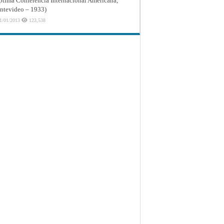
ptima Conferencia Internacional Americana,
tevideo – 1933)
1/01/2013
123,538