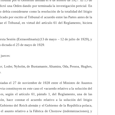
ribunal por el Gobierno alemán el 8 de febrero de 1927. El 15 de
dictó una Orden dando por terminada la investigación pericial. En
 debía considerarse como la resolución de la totalidad del litigio
cado por escrito al Tribunal el acuerdo entre las Partes antes de la
e el Tribunal, en virtud del artículo 61 del Reglamento, hiciera
sexta Sesión (Extraordinaria) (13 de mayo – 12 de julio de 1929), y
n dictada el 25 de mayo de 1929.
 jueces:
te; Loder, Nyholm, de Bustamante, Altamira, Oda, Pessoa, Hughes,
.
biadas el 27 de noviembre de 1928 entre el Ministro de Asuntos
via constituyen en este caso el «acuerdo relativo a la solución del
l es, según el artículo 61, párrafo 1, del Reglamento, una de las
ón, hace constar el acuerdo relativo a la solución del litigio
 Gobierno del Reich alemán y el Gobierno de la República polaca,
l asunto relativo a la Fábrica de Chorzow (indemnizaciones), y