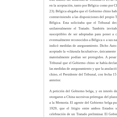
en la aceptación, tanto por Bélgica como por Chi
23). Bélgica alegaba que el Gobierno chino ha
contraviniendo a las disposiciones del propio 
Bélgica. Esta solicitaba que el Tribunal d
unilateralmente el Tratado. También invit
susceptibles de ser adoptadas para poner a c
eventualmente reconocidos a Bélgica o a sus nac
indicó medidas de aseguramiento. Dicho Auto p
aceptado la «cláusula facultativa», únicamente l
materialmente podían ser protegidos. A pesa
Tribunal que el Gobierno chino se había declar
las medidas de aseguramiento y que la anulació
chino, el Presidente del Tribunal, con fecha 1
anterior.
A petición del Gobierno belga, y en interés de
otorgaron a China sucesivas prórrogas del plazo
a la Memoria. El agente del Gobierno belga pus
1929, que el litigio entre ambos Estados s
celebración de un Tratado preliminar. El Gobie