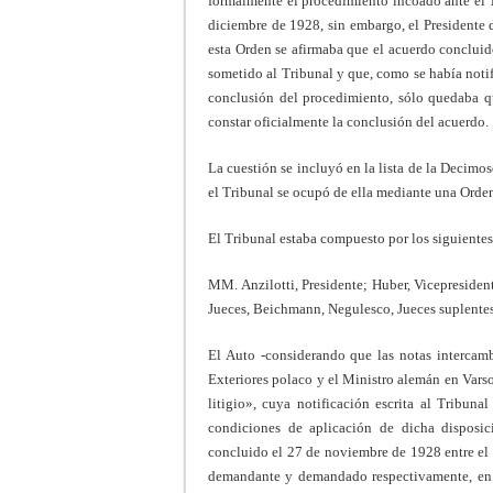
formalmente el procedimiento incoado ante el T
diciembre de 1928, sin embargo, el Presidente 
esta Orden se afirmaba que el acuerdo concluido
sometido al Tribunal y que, como se había notifi
conclusión del procedimiento, sólo quedaba qu
constar oficialmente la conclusión del acuerdo.
La cuestión se incluyó en la lista de la Decimo
el Tribunal se ocupó de ella mediante una Orde
El Tribunal estaba compuesto por los siguientes
MM. Anzilotti, Presidente; Huber, Vicepresiden
Jueces, Beichmann, Negulesco, Jueces suplentes
El Auto -considerando que las notas intercam
Exteriores polaco y el Ministro alemán en Varso
litigio», cuya notificación escrita al Tribuna
condiciones de aplicación de dicha disposici
concluido el 27 de noviembre de 1928 entre el
demandante y demandado respectivamente, en e