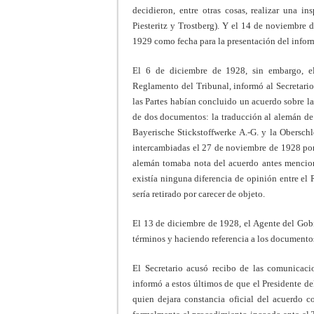
decidieron, entre otras cosas, realizar una in
Piesteritz y Trostberg). Y el 14 de noviembre d
1929 como fecha para la presentación del inform
El 6 de diciembre de 1928, sin embargo, el
Reglamento del Tribunal, informó al Secretario
las Partes habían concluido un acuerdo sobre l
de dos documentos: la traducción al alemán de 
Bayerische Stickstoffwerke A.-G. y la Oberschl
intercambiadas el 27 de noviembre de 1928 por
alemán tomaba nota del acuerdo antes mencion
existía ninguna diferencia de opinión entre el
sería retirado por carecer de objeto.
El 13 de diciembre de 1928, el Agente del Gob
términos y haciendo referencia a los documento
El Secretario acusó recibo de las comunicaci
informó a estos últimos de que el Presidente del
quien dejara constancia oficial del acuerdo co