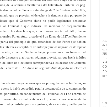
na, de la «cláusula facultativa» del Estatuto del Tribunal (v. pág.
bía denunciado el Tratado chino-belga de 2 de Noviembre de 1865,
Tratado que no preveían el derecho a la denuncia sino por parte de
eclarase que el Gobierno chino no podía legalmente denunciar
aba al Tribunal a que indicase las medidas de aseguramiento
ubierto los derechos que, como consecuencia del fallo, fueran
ionales. Por un Auto, dictado el 8 de Enero de 1927, el Presidente
RE
artía del principio de que, tratándose de dos Partes que habían
de 
os intereses susceptibles de sufrir perjuicios imposibles de reparar
co
r de ello, como el Gobierno belga pusiera en conocimiento del
PR
ado dispuesto a aplicar un régimen provisional que hacía inútiles
RE
Y 
n del Auto de 8 de Enero correspondería a los deseos del Gobierno
CO
5 de Febrero de 1927, dictó un segundo Auto dejando sin efecto el
NA
2
 las mismas negociaciones que se proseguían entre las Partes, se
 que se le había concedido para la presentación de su contestación
o, por último, en conocimiento del Tribunal, el 14 de Febrero de
e encontraba virtualmente resuelto, como consecuencia de la
Con
rno belga desistía, por consiguiente, de su acción y pedía que la