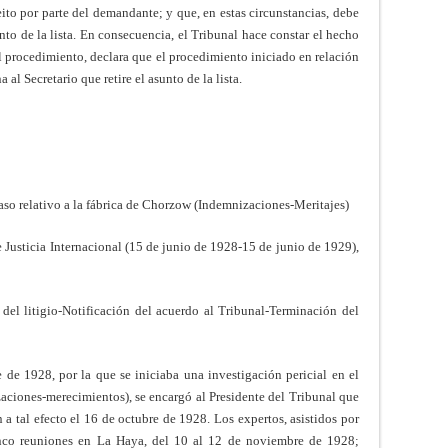
leito por parte del demandante; y que, en estas circunstancias, debe
unto de la lista. En consecuencia, el Tribunal hace constar el hecho
al procedimiento, declara que el procedimiento iniciado en relación
l Secretario que retire el asunto de la lista.
aso relativo a la fábrica de Chorzow (Indemnizaciones-Meritajes)
 Justicia Internacional (15 de junio de 1928-15 de junio de 1929),
n del litigio-Notificación del acuerdo al Tribunal-Terminación del
de 1928, por la que se iniciaba una investigación pericial en el
zaciones-merecimientos), se encargó al Presidente del Tribunal que
 a tal efecto el 16 de octubre de 1928. Los expertos, asistidos por
cinco reuniones en La Haya, del 10 al 12 de noviembre de 1928;