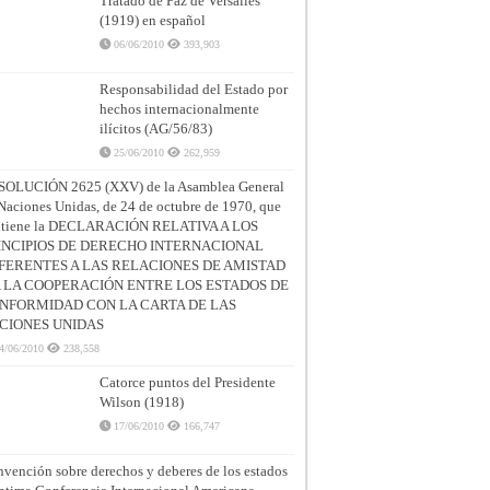
Tratado de Paz de Versalles
(1919) en español
06/06/2010
393,903
Responsabilidad del Estado por
hechos internacionalmente
ilícitos (AG/56/83)
25/06/2010
262,959
SOLUCIÓN 2625 (XXV) de la Asamblea General
Naciones Unidas, de 24 de octubre de 1970, que
ntiene la DECLARACIÓN RELATIVA A LOS
INCIPIOS DE DERECHO INTERNACIONAL
FERENTES A LAS RELACIONES DE AMISTAD
A LA COOPERACIÓN ENTRE LOS ESTADOS DE
NFORMIDAD CON LA CARTA DE LAS
CIONES UNIDAS
4/06/2010
238,558
Catorce puntos del Presidente
Wilson (1918)
17/06/2010
166,747
vención sobre derechos y deberes de los estados