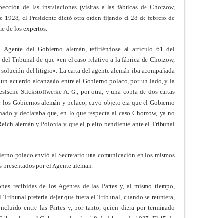
spección de las instalaciones (visitas a las fábricas de Chorzow,
e 1928, el Presidente dictó otra orden fijando el 28 de febrero de
e de los expertos.
 Agente del Gobierno alemán, refiriéndose al artículo 61 del
 del Tribunal de que «en el caso relativo a la fábrica de Chorzow,
a solución del litigio». La carta del agente alemán iba acompañada
un acuerdo alcanzado entre el Gobierno polaco, por un lado, y la
esische Stickstoffwerke A.-G., por otra, y una copia de dos cartas
 los Gobiernos alemán y polaco, cuyo objeto era que el Gobierno
ado y declaraba que, en lo que respecta al caso Chorzow, ya no
 Reich alemán y Polonia y que el pleito pendiente ante el Tribunal
ierno polaco envió al Secretario una comunicación en los mismos
s presentados por el Agente alemán.
ones recibidas de los Agentes de las Partes y, al mismo tiempo,
 Tribunal prefería dejar que fuera el Tribunal, cuando se reuniera,
ncluido entre las Partes y, por tanto, quien diera por terminado