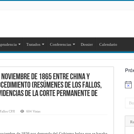
sprudencia
Tratados
Conferencias
Dossier
Calendario
Pró
e noviembre de 1865 entre China y
ocedimiento (Resúmenes de los fallos,
Aviso
videncias de la Corte Permanente de
Fallos CPJI
604 Vistas
Re
 Noviembre de 1926 por demanda del Gobierno belga que se basaba