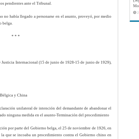
(Sé
tos pendientes ante el Tribunal.
Mon
2
o no había llegado a personarse en el asunto, proveyó, por medio
o belga.
* * *
 Justicia Internacional (15 de junio de 1928-15 de junio de 1929),
 Bélgica y China
laración unilateral de intención del demandante de abandonar el
do ninguna medida en el asunto-Terminación del procedimiento
ación por parte del Gobierno belga, el 25 de noviembre de 1926, en
or la que se incoaba un procedimiento contra el Gobierno chino en