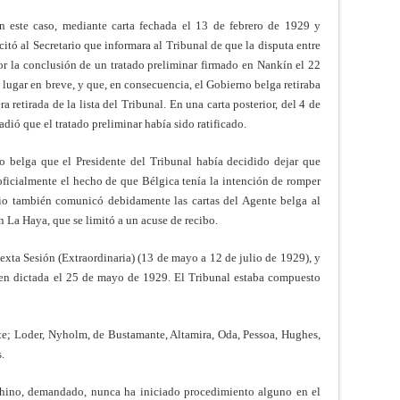
 este caso, mediante carta fechada el 13 de febrero de 1929 y
icitó al Secretario que informara al Tribunal de que la disputa entre
or la conclusión de un tratado preliminar firmado en Nankín el 22
 lugar en breve, y que, en consecuencia, el Gobierno belga retiraba
ra retirada de la lista del Tribunal. En una carta posterior, del 4 de
dió que el tratado preliminar había sido ratificado.
o belga que el Presidente del Tribunal había decidido dejar que
 oficialmente el hecho de que Bélgica tenía la intención de romper
ario también comunicó debidamente las cartas del Agente belga al
n La Haya, que se limitó a un acuse de recibo.
sexta Sesión (Extraordinaria) (13 de mayo a 12 de julio de 1929), y
den dictada el 25 de mayo de 1929. El Tribunal estaba compuesto
te; Loder, Nyholm, de Bustamante, Altamira, Oda, Pessoa, Hughes,
.
hino, demandado, nunca ha iniciado procedimiento alguno en el