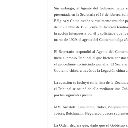
Sin embargo, el Agente del Gobierno belga en
presentada en la Secretaría el 13 de febrero, sol
Bélgica y China estaba virtualmente resuelta p
de noviembre de 1928, cuya ratificación tendría
la acción interpuesta por él y solicitaba que fue
marzo de 1929, el agente del Gobierno belga aña
El Secretario respondió al Agente del Gobiern
fuera el propio Tribunal el que hiciera constar
el procedimiento iniciado por ella. El Secret
Gobierno chino, a través de la Legación china e
La cuestión se incluyó en la lista de la Decimo
el Tribunal se ocupó de ella mediante una Or
por los siguientes jueces
MM. Anzilotti, Presidente; Huber, Vicepresiden
Jueces, Beichmann, Negulesco, Jueces suplentes
La Orden declara que, dado que el Gobierno c