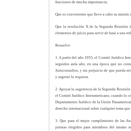
funciones de mucha importancia;
Que es conveniente que lleve a cabo su misión c
Que la resolución X de la Segunda Reunión de
elementos de juicio para servir de base a una r
Resuelve:
1. A partir del año 1955, el Comité Jurídico In
seguidos aula año, en una época que no coinc
Jurisconsultos, y sin perjuicio de que pueda s
y urgente lo requiera.
2. Apoyar la sugerencia de la Segunda Reunión 
el Comité Jurídico Interamericano, cuando lo cre
Departamento Jurídico de la Unión Panamerican
derecho internacional sobre cualquier tema que 
3. Que para el mejor cumplimiento de las fin
juristas elegidos para miembros del mismo s