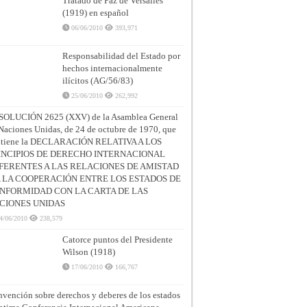
Tratado de Paz de Versalles
(1919) en español
06/06/2010
393,971
Responsabilidad del Estado por
hechos internacionalmente
ilícitos (AG/56/83)
25/06/2010
262,992
SOLUCIÓN 2625 (XXV) de la Asamblea General
Naciones Unidas, de 24 de octubre de 1970, que
ntiene la DECLARACIÓN RELATIVA A LOS
INCIPIOS DE DERECHO INTERNACIONAL
FERENTES A LAS RELACIONES DE AMISTAD
A LA COOPERACIÓN ENTRE LOS ESTADOS DE
NFORMIDAD CON LA CARTA DE LAS
CIONES UNIDAS
4/06/2010
238,579
Catorce puntos del Presidente
Wilson (1918)
17/06/2010
166,767
vención sobre derechos y deberes de los estados