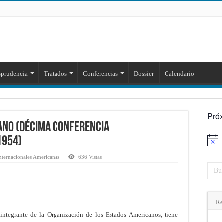
sprudencia
Tratados
Conferencias
Dossier
Calendario
Pró
ano (Décima Conferencia
1954)
Aviso
nternacionales Americanas
636 Vistas
Re
 integrante de la Organización de los Estados Americanos, tiene