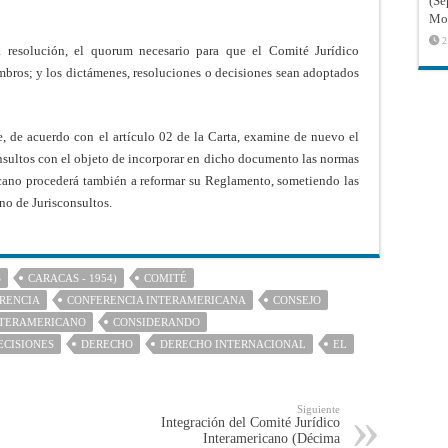
(Sé
Mon
2
a resolución, el quorum necesario para que el Comité Jurídico
mbros; y los dictámenes, resoluciones o decisiones sean adoptados
e, de acuerdo con el artículo 02 de la Carta, examine de nuevo el
nsultos con el objeto de incorporar en dicho documento las normas
icano procederá también a reformar su Reglamento, sometiendo las
no de Jurisconsultos.
S
CARACAS - 1954)
COMITÉ
RENCIA
CONFERENCIA INTERAMERICANA
CONSEJO
NTERAMERICANO
CONSIDERANDO
ECISIONES
DERECHO
DERECHO INTERNACIONAL
EL
Siguiente
Integración del Comité Jurídico
Interamericano (Décima