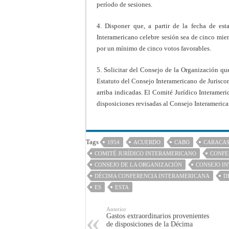
período de sesiones.
4. Disponer que, a partir de la fecha de est
Interamericano celebre sesión sea de cinco mie
por un mínimo de cinco votos favorables.
5. Solicitar del Consejo de la Organización qu
Estatuto del Consejo Interamericano de Jurisco
arriba indicadas. El Comité Jurídico Interamer
disposiciones revisadas al Consejo Interamerica
Tags
1954
ACUERDO
CABO
CARACA
COMITÉ JURÍDICO INTERAMERICANO
CONFE
CONSEJO DE LA ORGANIZACIÓN
CONSEJO I
DÉCIMA CONFERENCIA INTERAMERICANA
D
ES
ESTA
Anterior
Gastos extraordinarios provenientes
de disposiciones de la Décima