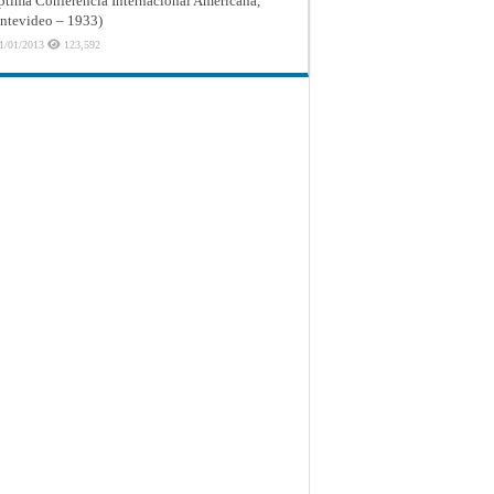
ptima Conferencia Internacional Americana,
tevideo – 1933)
1/01/2013
123,592