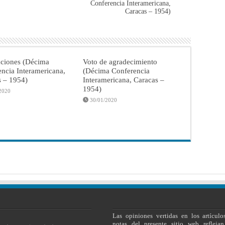
Conferencia Interamericana,
Caracas – 1954)
aciones (Décima
Voto de agradecimiento
ncia Interamericana,
(Décima Conferencia
s – 1954)
Interamericana, Caracas –
1954)
2020
30/01/2020
Las opiniones vertidas en los artículo
notas del presente sitio web reflejan