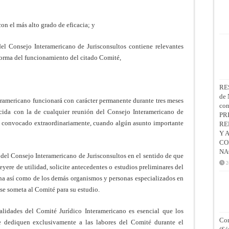
on el más alto grado de eficacia; y
l Consejo Interamericano de Jurisconsultos contiene relevantes
eforma del funcionamiento del citado Comité,
RE
de 
teramericano funcionará con carácter permanente durante tres meses
co
ida con la de cualquier reunión del Consejo Interamericano de
PR
er convocado extraordinariamente, cuando algún asunto importante
RE
Y 
CO
NA
del Consejo Interamericano de Jurisconsultos en el sentido de que
2
yere de utilidad, solicite antecedentes o estudios preliminares del
a así como de los demás organismos y personas especializados en
se someta al Comité para su estudio.
alidades del Comité Jurídico Interamericano es esencial que los
Con
e dediquen exclusivamente a las labores del Comité durante el