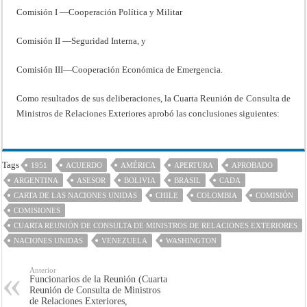
Comisión I —Cooperación Política y Militar
Comisión II —Seguridad Interna, y
Comisión III—Cooperación Económica de Emergencia.
Como resultados de sus deliberaciones, la Cuarta Reunión de Consulta de
Ministros de Relaciones Exteriores aprobó las conclusiones siguientes:
Tags
1951
ACUERDO
AMÉRICA
APERTURA
APROBADO
ARGENTINA
ASESOR
BOLIVIA
BRASIL
CADA
CARTA DE LAS NACIONES UNIDAS
CHILE
COLOMBIA
COMISIÓN
COMISIONES
CUARTA REUNIÓN DE CONSULTA DE MINISTROS DE RELACIONES EXTERIORES
NACIONES UNIDAS
VENEZUELA
WASHINGTON
Anterior
Funcionarios de la Reunión (Cuarta
Reunión de Consulta de Ministros
de Relaciones Exteriores,