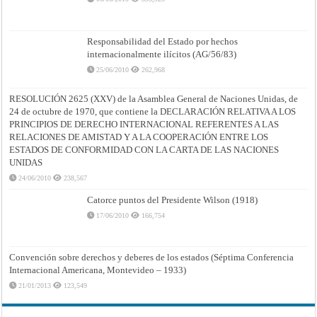
Responsabilidad del Estado por hechos
internacionalmente ilícitos (AG/56/83)
25/06/2010
262,968
RESOLUCIÓN 2625 (XXV) de la Asamblea General de Naciones Unidas, de
24 de octubre de 1970, que contiene la DECLARACIÓN RELATIVA A LOS
PRINCIPIOS DE DERECHO INTERNACIONAL REFERENTES A LAS
RELACIONES DE AMISTAD Y A LA COOPERACIÓN ENTRE LOS
ESTADOS DE CONFORMIDAD CON LA CARTA DE LAS NACIONES
UNIDAS
24/06/2010
238,567
Catorce puntos del Presidente Wilson (1918)
17/06/2010
166,754
Convención sobre derechos y deberes de los estados (Séptima Conferencia
Internacional Americana, Montevideo – 1933)
21/01/2013
123,549