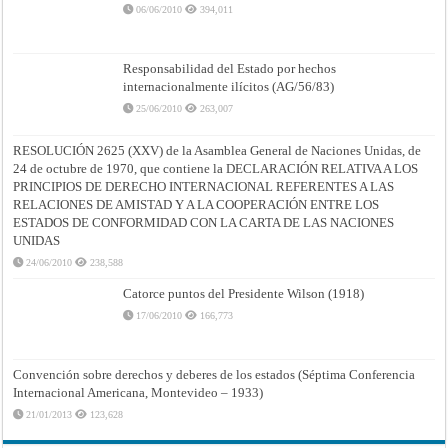
06/06/2010
394,011
Responsabilidad del Estado por hechos
internacionalmente ilícitos (AG/56/83)
25/06/2010
263,007
RESOLUCIÓN 2625 (XXV) de la Asamblea General de Naciones Unidas, de
24 de octubre de 1970, que contiene la DECLARACIÓN RELATIVA A LOS
PRINCIPIOS DE DERECHO INTERNACIONAL REFERENTES A LAS
RELACIONES DE AMISTAD Y A LA COOPERACIÓN ENTRE LOS
ESTADOS DE CONFORMIDAD CON LA CARTA DE LAS NACIONES
UNIDAS
24/06/2010
238,588
Catorce puntos del Presidente Wilson (1918)
17/06/2010
166,773
Convención sobre derechos y deberes de los estados (Séptima Conferencia
Internacional Americana, Montevideo – 1933)
21/01/2013
123,628