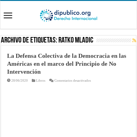
Archivo de Etiquetas:
Ratko Mladic
La Defensa Colectiva de la Democracia en las
Américas en el marco del Principio de No
Intervención
en
28/06/2020
Libros
Comentarios desactivados
La
Defensa
Colectiva
de
la
Democracia
en
las
Américas
en
el
marco
del
Principio
de