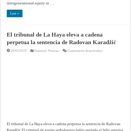
intergenerational equity in …
Leer »
El tribunal de La Haya eleva a cadena
perpetua la sentencia de Radovan Karadžić
en
20/03/2019
Featured
,
Noticias
Comentarios desactivados
El
tribunal
de
La
Haya
eleva
a
cadena
perpetua
la
sentencia
de
Radovan
Karadžić
El tribunal de La Haya eleva a cadena perpetua la sentencia de Radovan
Karadžić El criminal de guerra serbobosnio había apelado el fallo anterior