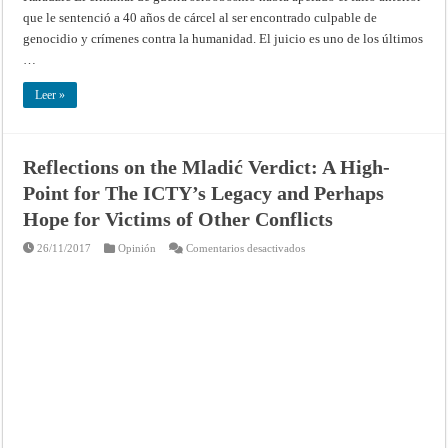
que le sentenció a 40 años de cárcel al ser encontrado culpable de
genocidio y crímenes contra la humanidad. El juicio es uno de los últimos
…
Leer »
Reflections on the Mladić Verdict: A High-
Point for The ICTY’s Legacy and Perhaps
Hope for Victims of Other Conflicts
en
26/11/2017
Opinión
Comentarios desactivados
Reflections
on
the
Mladić
Verdict:
A
High-
Point
for
The
ICTY’s
Legacy
and
Perhaps
Hope
for