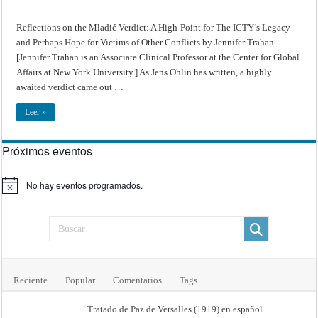
Victims
of
Other
Reflections on the Mladić Verdict: A High-Point for The ICTY’s Legacy
Conflicts
and Perhaps Hope for Victims of Other Conflicts by Jennifer Trahan
[Jennifer Trahan is an Associate Clinical Professor at the Center for Global
Affairs at New York University.] As Jens Ohlin has written, a highly
awaited verdict came out …
Leer »
Próximos eventos
No hay eventos programados.
Aviso
Reciente
Popular
Comentarios
Tags
Tratado de Paz de Versalles (1919) en español