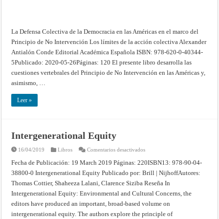
No
Intervención
La Defensa Colectiva de la Democracia en las Américas en el marco del
Principio de No Intervención Los límites de la acción colectiva Alexander
Antialón Conde Editorial Académica Española ISBN: 978-620-0-40344-
5Publicado: 2020-05-26Páginas: 120 El presente libro desarrolla las
cuestiones vertebrales del Principio de No Intervención en las Américas y,
asimismo, …
Leer »
Intergenerational Equity
en
16/04/2019
Libros
Comentarios desactivados
Intergenerational
Equity
Fecha de Publicación: 19 March 2019 Páginas: 220ISBN13: 978-90-04-
38800-0 Intergenerational Equity Publicado por: Brill | NijhoffAutores:
Thomas Cottier, Shaheeza Lalani, Clarence Siziba Reseña In
Intergenerational Equity: Environmental and Cultural Concerns, the
editors have produced an important, broad-based volume on
intergenerational equity. The authors explore the principle of