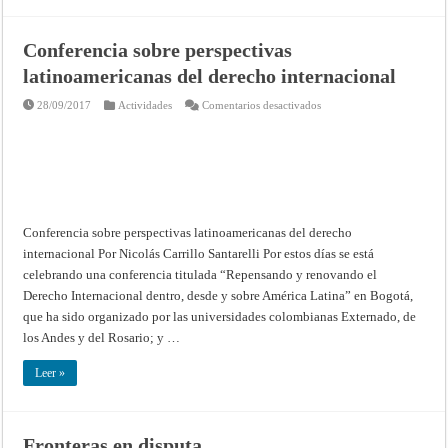
Conferencia sobre perspectivas
latinoamericanas del derecho internacional
en
28/09/2017
Actividades
Comentarios desactivados
Conferencia
sobre
perspectivas
latinoamericanas
del
derecho
internacional
Conferencia sobre perspectivas latinoamericanas del derecho
internacional Por Nicolás Carrillo Santarelli Por estos días se está
celebrando una conferencia titulada “Repensando y renovando el
Derecho Internacional dentro, desde y sobre América Latina” en Bogotá,
que ha sido organizado por las universidades colombianas Externado, de
los Andes y del Rosario; y …
Leer »
Fronteras en disputa