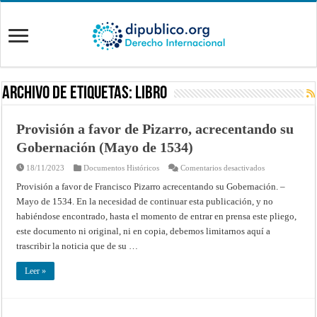
Archivo de Etiquetas:
libro
Provisión a favor de Pizarro, acrecentando su
Gobernación (Mayo de 1534)
en
18/11/2023
Documentos Históricos
Comentarios desactivados
Provisión
a
Provisión a favor de Francisco Pizarro acrecentando su Gobernación. –
favor
Mayo de 1534. En la necesidad de continuar esta publicación, y no
de
Pizarro,
habiéndose encontrado, hasta el momento de entrar en prensa este pliego,
acrecentando
su
este documento ni original, ni en copia, debemos limitarnos aquí a
Gobernación
(Mayo
trascribir la noticia que de su …
de
1534)
Leer »