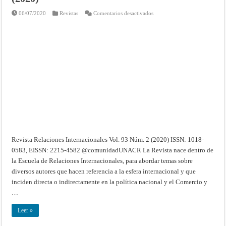
en
06/07/2020
Revistas
Comentarios desactivados
Relaciones
Internacionales
–
Vol.
93
Núm.
2
(2020)
Revista Relaciones Internacionales Vol. 93 Núm. 2 (2020) ISSN: 1018-
0583, EISSN: 2215-4582 @comunidadUNACR La Revista nace dentro de
la Escuela de Relaciones Internacionales, para abordar temas sobre
diversos autores que hacen referencia a la esfera internacional y que
inciden directa o indirectamente en la política nacional y el Comercio y
…
Leer »