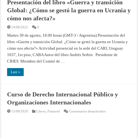
Presentación del libro «Guerra y transición
Global: ¿Cómo se gestó la guerra en Ucrania y
cómo nos afecta?»
24/08/2022
0
Martes 30 de agosto, 18.00 horas (GMT-3 / Argentina) Presentación del
libro «Guerra y transición Global: ¿Cómo se gestó la guerra en Ucrania y
cómo nos afecta?» Actividad presencial en la sede del CARI, Uruguay
1037, 1er piso, CABA Autor del libro Andrés Serbin Presidente de
CRIES. Miembro del Comité de …
Leer »
Curso de Derecho Internacional Público y
Organizaciones Internacionales
en
15/09/2020
Libros
,
Featured
Comentarios desactivados
Curso
de
Derecho
Internacional
Público
y
Organizaciones