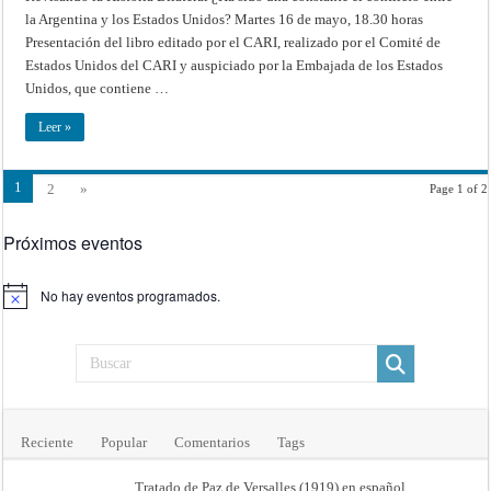
Argentina
la Argentina y los Estados Unidos? Martes 16 de mayo, 18.30 horas
y
los
Presentación del libro editado por el CARI, realizado por el Comité de
Estados
Estados Unidos del CARI y auspiciado por la Embajada de los Estados
Unidos?
Unidos, que contiene …
Leer »
1
2
»
Page 1 of 2
Próximos eventos
No hay eventos programados.
Aviso
Reciente
Popular
Comentarios
Tags
Tratado de Paz de Versalles (1919) en español