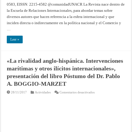
0583, EISSN: 2215-4582 @comunidadUNACR La Revista nace dentro de
la Escuela de Relaciones Internacionales, para abordar temas sobre
diversos autores que hacen referencia a la esfera internacional y que
inciden directa o indirectamente en la política nacional y el Comercio y
…
Leer »
«La rivalidad anglo-hispánica. Intervenciones
marítimas y otros ilícitos internacionales»,
presentación del libro Póstumo del Dr. Pablo
A. BOGGIO-MARZET
en
28/11/2017
Actividades
Comentarios desactivados
«La
rivalidad
anglo-
hispánica.
Intervenciones
marítimas
y
otros
ilícitos
internacionales»,
presentación