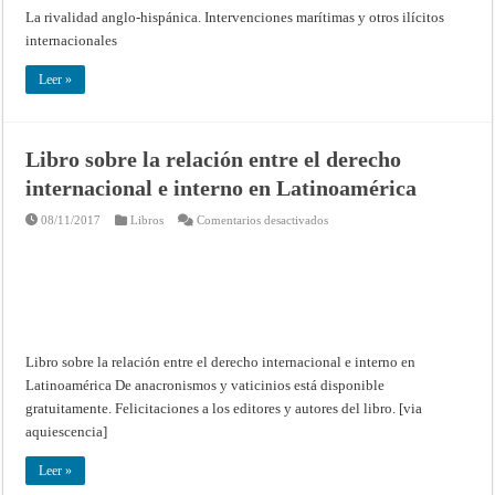
del
La rivalidad anglo-hispánica. Intervenciones marítimas y otros ilícitos
libro
Póstumo
internacionales
del
Dr.
Pablo
Leer »
A.
BOGGIO-
MARZET
Libro sobre la relación entre el derecho
internacional e interno en Latinoamérica
en
08/11/2017
Libros
Comentarios desactivados
Libro
sobre
la
relación
entre
el
derecho
internacional
e
interno
Libro sobre la relación entre el derecho internacional e interno en
en
Latinoamérica
Latinoamérica De anacronismos y vaticinios está disponible
gratuitamente. Felicitaciones a los editores y autores del libro. [via
aquiescencia]
Leer »