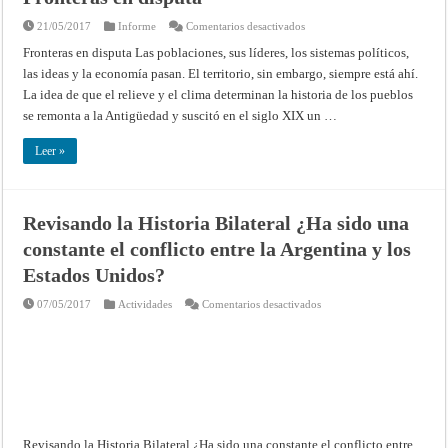
en
21/05/2017
Informe
Comentarios desactivados
Fronteras
en
Fronteras en disputa Las poblaciones, sus líderes, los sistemas políticos,
disputa
las ideas y la economía pasan. El territorio, sin embargo, siempre está ahí.
La idea de que el relieve y el clima determinan la historia de los pueblos
se remonta a la Antigüedad y suscitó en el siglo XIX un …
Leer »
Revisando la Historia Bilateral ¿Ha sido una
constante el conflicto entre la Argentina y los
Estados Unidos?
en
07/05/2017
Actividades
Comentarios desactivados
Revisando
la
Historia
Bilateral
¿Ha
sido
una
constante
el
conflicto
entre
Revisando la Historia Bilateral ¿Ha sido una constante el conflicto entre
la