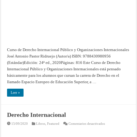
Internacionales
Curso de Derecho Internacional Público y Organizaciones Internacionales
José Antonio Pastor Ridruejo (Autor/a) ISBN: 9788430980956
(Estándar)Edición: 24ª ed., 2020Páginas: 816 Este Curso de Derecho
Internacional Público y Organizaciones Internacionales está pensado
básicamente para los alumnos que cursan la carrera de Derecho en el
llamado Espacio Europeo de Educación Superior, a …
Leer »
Derecho Internacional
en
15/09/2020
Libros
,
Featured
Comentarios desactivados
Derecho
Internacional