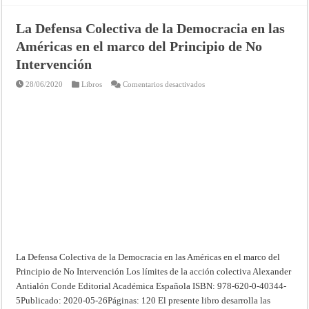
La Defensa Colectiva de la Democracia en las
Américas en el marco del Principio de No
Intervención
en
28/06/2020
Libros
Comentarios desactivados
La
Defensa
Colectiva
de
la
Democracia
en
las
Américas
en
el
marco
del
Principio
de
No
Intervención
La Defensa Colectiva de la Democracia en las Américas en el marco del
Principio de No Intervención Los límites de la acción colectiva Alexander
Antialón Conde Editorial Académica Española ISBN: 978-620-0-40344-
5Publicado: 2020-05-26Páginas: 120 El presente libro desarrolla las