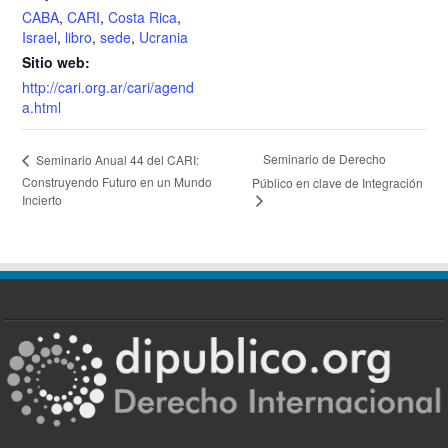
CABA
,
CARI
,
Costa Rica
,
Israel
,
libro
,
sede
,
Ucrania
Sitio web:
http://cari.org.ar/cari/agend
a.html
Seminario de Derecho
Seminario Anual 44 del CARI:
Construyendo Futuro en un Mundo
Público en clave de Integración
Incierto