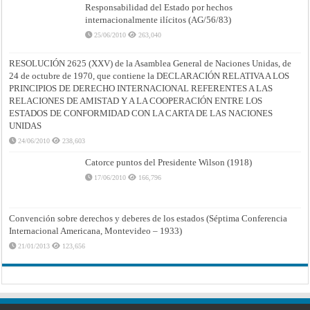
Responsabilidad del Estado por hechos
internacionalmente ilícitos (AG/56/83)
25/06/2010
263,040
RESOLUCIÓN 2625 (XXV) de la Asamblea General de Naciones Unidas, de
24 de octubre de 1970, que contiene la DECLARACIÓN RELATIVA A LOS
PRINCIPIOS DE DERECHO INTERNACIONAL REFERENTES A LAS
RELACIONES DE AMISTAD Y A LA COOPERACIÓN ENTRE LOS
ESTADOS DE CONFORMIDAD CON LA CARTA DE LAS NACIONES
UNIDAS
24/06/2010
238,603
Catorce puntos del Presidente Wilson (1918)
17/06/2010
166,796
Convención sobre derechos y deberes de los estados (Séptima Conferencia
Internacional Americana, Montevideo – 1933)
21/01/2013
123,656