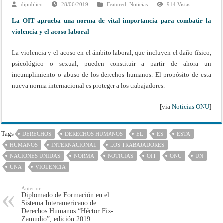
dipublico
28/06/2019
Featured
,
Noticias
914 Vistas
La OIT aprueba una norma de vital importancia para combatir la
violencia y el acoso laboral
La violencia y el acoso en el ámbito laboral, que incluyen el daño físico,
psicológico o sexual, pueden constituir a partir de ahora un
incumplimiento o abuso de los derechos humanos. El propósito de esta
nueva norma internacional es proteger a los trabajadores.
[via
Noticias ONU
]
Tags
DERECHOS
DERECHOS HUMANOS
EL
ES
ESTA
HUMANOS
INTERNACIONAL
LOS TRABAJADORES
NACIONES UNIDAS
NORMA
NOTICIAS
OIT
ONU
UN
UNA
VIOLENCIA
Anterior
Diplomado de Formación en el
Sistema Interamericano de
Derechos Humanos “Héctor Fix-
Zamudio”, edición 2019