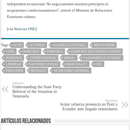
independencia nacional. No negociaremos nuestros principios ni
aceptaremos condicionamientos”, reiteró el Ministro de Relaciones
Exteriores cubano.
[via
Noticias ONU
]
Tags
ACTO
ACUERDO
ASAMBLEA GENERAL
BRUNO RODR
CUBA
DERECHOS
EMBARGO
GOBIERNO DE ESTADOS UNIDOS
HUMANOS
INTERNACIONAL
ISRAEL
LA ASAMBLEA GENERAL
LIBERTAD
NACIONES UNIDAS
NIKKI HALEY
ONU
PRINCIPIOS
RECHAZO
SECRETARIO GENERAL
Anterior
Understanding the State Party
Referral of the Situation in
Venezuela
Siguiente
Acnur refuerza presencia en Perú y
Ecuador ante llegada venezolanos
Artículos Relacionados