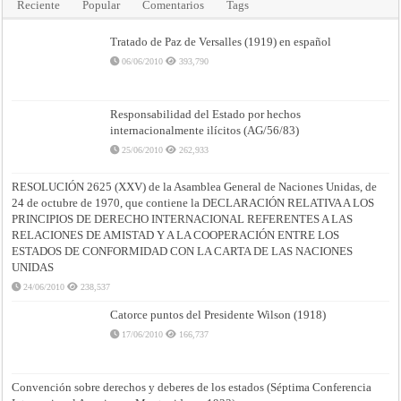
Reciente
Popular
Comentarios
Tags
Tratado de Paz de Versalles (1919) en español
06/06/2010
393,790
Responsabilidad del Estado por hechos
internacionalmente ilícitos (AG/56/83)
25/06/2010
262,933
RESOLUCIÓN 2625 (XXV) de la Asamblea General de Naciones Unidas, de
24 de octubre de 1970, que contiene la DECLARACIÓN RELATIVA A LOS
PRINCIPIOS DE DERECHO INTERNACIONAL REFERENTES A LAS
RELACIONES DE AMISTAD Y A LA COOPERACIÓN ENTRE LOS
ESTADOS DE CONFORMIDAD CON LA CARTA DE LAS NACIONES
UNIDAS
24/06/2010
238,537
Catorce puntos del Presidente Wilson (1918)
17/06/2010
166,737
Convención sobre derechos y deberes de los estados (Séptima Conferencia