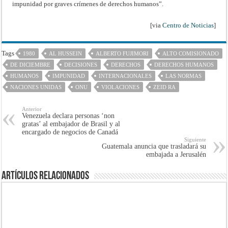
impunidad por graves crímenes de derechos humanos”.
[via
Centro de Noticias
]
Tags
1980
AL HUSSEIN
ALBERTO FUJIMORI
ALTO COMISIONADO
DE DICIEMBRE
DECISIONES
DERECHOS
DERECHOS HUMANOS
HUMANOS
IMPUNIDAD
INTERNACIONALES
LAS NORMAS
NACIONES UNIDAS
ONU
VIOLACIONES
ZEID RA
Anterior
Venezuela declara personas ‘non
gratas’ al embajador de Brasil y al
encargado de negocios de Canadá
Siguiente
Guatemala anuncia que trasladará su
embajada a Jerusalén
Artículos Relacionados