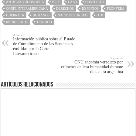
ANTIGUA YUGOSLAVIA
BRIT
CABO
CONFLICTO
CORTE INTERAMERICANA
DERECHOS
EXPERTOS
FRONTERA
GUERRA FR
HUMANOS
NACIONES UNIDAS
OTP
REINO UNIDO
TRATADO
Anterior
Información pública sobre el Estado
de Cumplimiento de las Sentencias
emitidas por la Corte
Interamericana
Siguiente
ONU encomia veredicto por
crímenes de lesa humanidad durante
dictadura argentina
Artículos Relacionados