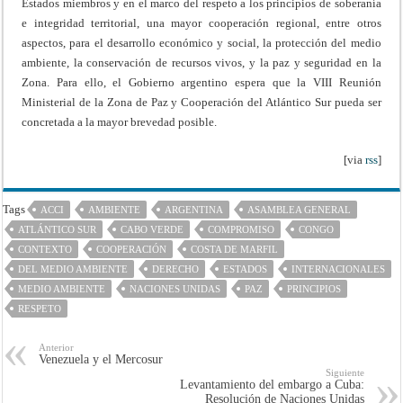
Estados miembros y en el marco del respeto a los principios de soberanía
e integridad territorial, una mayor cooperación regional, entre otros
aspectos, para el desarrollo económico y social, la protección del medio
ambiente, la conservación de recursos vivos, y la paz y seguridad en la
Zona. Para ello, el Gobierno argentino espera que la VIII Reunión
Ministerial de la Zona de Paz y Cooperación del Atlántico Sur pueda ser
concretada a la mayor brevedad posible.
[via
rss
]
Tags
ACCI
AMBIENTE
ARGENTINA
ASAMBLEA GENERAL
ATLÁNTICO SUR
CABO VERDE
COMPROMISO
CONGO
CONTEXTO
COOPERACIÓN
COSTA DE MARFIL
DEL MEDIO AMBIENTE
DERECHO
ESTADOS
INTERNACIONALES
MEDIO AMBIENTE
NACIONES UNIDAS
PAZ
PRINCIPIOS
RESPETO
Anterior
Venezuela y el Mercosur
Siguiente
Levantamiento del embargo a Cuba:
Resolución de Naciones Unidas