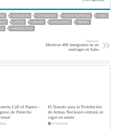
URA
CONGRESO
CONTACTOS
CORTE SUPREMA
CUBA
RNO
LEYES
OBAMA
POSICIONES
PROPIA
ZA
WASHINGTON
Siguiente
Murieron 400 inmigrantes en un
naufragio en Italia
toria Call of Papers –
El Tratado para la Prohibición
greso de Derecho
de Armas Nucleares entrará en
cional
vigor en enero
2024
27/10/2020