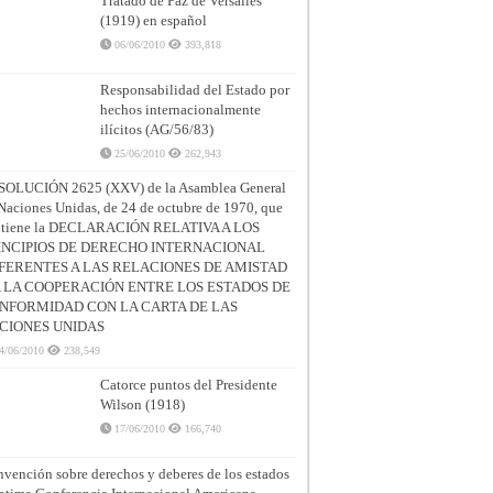
Tratado de Paz de Versalles
(1919) en español
06/06/2010
393,818
Responsabilidad del Estado por
hechos internacionalmente
ilícitos (AG/56/83)
25/06/2010
262,943
SOLUCIÓN 2625 (XXV) de la Asamblea General
Naciones Unidas, de 24 de octubre de 1970, que
ntiene la DECLARACIÓN RELATIVA A LOS
INCIPIOS DE DERECHO INTERNACIONAL
FERENTES A LAS RELACIONES DE AMISTAD
A LA COOPERACIÓN ENTRE LOS ESTADOS DE
NFORMIDAD CON LA CARTA DE LAS
CIONES UNIDAS
4/06/2010
238,549
Catorce puntos del Presidente
Wilson (1918)
17/06/2010
166,740
vención sobre derechos y deberes de los estados