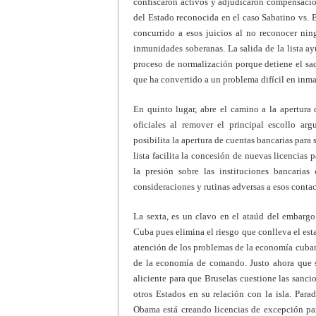
confiscaron activos y adjudicaron compensacion
del Estado reconocida en el caso Sabatino vs.
concurrido a esos juicios al no reconocer ning
inmunidades soberanas. La salida de la lista a
proceso de normalización porque detiene el sa
que ha convertido a un problema difícil en inma
En quinto lugar, abre el camino a la apertura
oficiales al remover el principal escollo a
posibilita la apertura de cuentas bancarias par
lista facilita la concesión de nuevas licencias
la presión sobre las instituciones bancarias
consideraciones y rutinas adversas a esos contac
La sexta, es un clavo en el ataúd del embargo
Cuba pues elimina el riesgo que conlleva el esta
atención de los problemas de la economía cuban
de la economía de comando. Justo ahora que s
aliciente para que Bruselas cuestione las sanci
otros Estados en su relación con la isla. Par
Obama está creando licencias de excepción pa