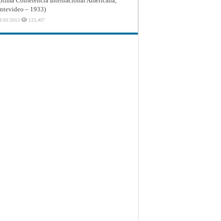
ptima Conferencia Internacional Americana,
tevideo – 1933)
1/01/2013
123,407