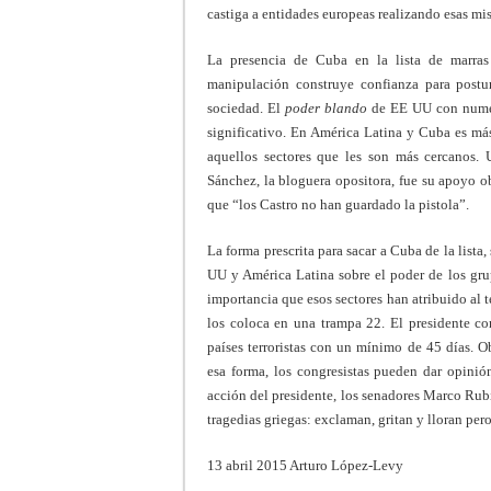
castiga a entidades europeas realizando esas mi
La presencia de Cuba en la lista de marras
manipulación construye confianza para postu
sociedad. El
poder blando
de EE UU con numeros
significativo. En América Latina y Cuba es má
aquellos sectores que les son más cercanos. 
Sánchez, la bloguera opositora, fue su apoyo o
que “los Castro no han guardado la pistola”.
La forma prescrita para sacar a Cuba de la lista
UU y América Latina sobre el poder de los gr
importancia que esos sectores han atribuido al te
los coloca en una trampa 22. El presidente com
países terroristas con un mínimo de 45 días. 
esa forma, los congresistas pueden dar opinió
acción del presidente, los senadores Marco Rub
tragedias griegas: exclaman, gritan y lloran pe
13 abril 2015
Arturo López-Levy