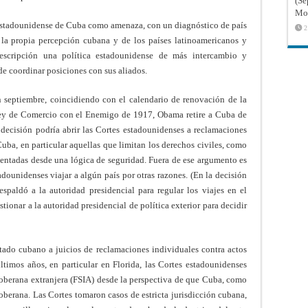
(Sé
Mon
 estadounidense de Cuba como amenaza, con un diagnóstico de país
2
 la propia percepción cubana y de los países latinoamericanos y
escripción una política estadounidense de más intercambio y
e coordinar posiciones con sus aliados.
en septiembre, coincidiendo con el calendario de renovación de la
 ley de Comercio con el Enemigo de 1917, Obama retire a Cuba de
l decisión podría abrir las Cortes estadounidenses a reclamaciones
Cuba, en particular aquellas que limitan los derechos civiles, como
amentadas desde una lógica de seguridad. Fuera de ese argumento es
dounidenses viajar a algún país por otras razones. (En la decisión
paldó a la autoridad presidencial para regular los viajes en el
tionar a la autoridad presidencial de política exterior para decidir
Estado cubano a juicios de reclamaciones individuales contra actos
últimos años, en particular en Florida, las Cortes estadounidenses
oberana extranjera (FSIA) desde la perspectiva de que Cuba, como
soberana. Las Cortes tomaron casos de estricta jurisdicción cubana,