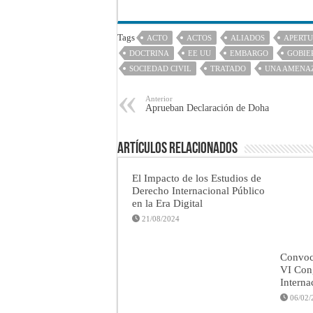
Tags
ACTO
ACTOS
ALIADOS
APERT
DOCTRINA
EE UU
EMBARGO
GOBIE
SOCIEDAD CIVIL
TRATADO
UNA AMENA
Anterior
Aprueban Declaración de Doha
Artículos Relacionados
El Impacto de los Estudios de
Derecho Internacional Público
en la Era Digital
21/08/2024
Convoca
VI Con
Interna
06/02/