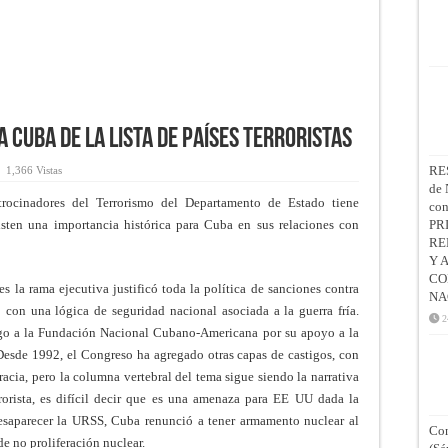
a Cuba de la lista de países terroristas
RE
1,366 Vistas
de 
trocinadores del Terrorismo del Departamento de Estado tiene
co
isten una importancia histórica para Cuba en sus relaciones con
PR
RE
Y 
CO
es la rama ejecutiva justificó toda la política de sanciones contra
NA
on una lógica de seguridad nacional asociada a la guerra fría.
2
go a la Fundación Nacional Cubano-Americana por su apoyo a la
Desde 1992, el Congreso ha agregado otras capas de castigos, con
cia, pero la columna vertebral del tema sigue siendo la narrativa
orista, es difícil decir que es una amenaza para EE UU dada la
desaparecer la URSS, Cuba renunció a tener armamento nuclear al
Con
 de no proliferación nuclear.