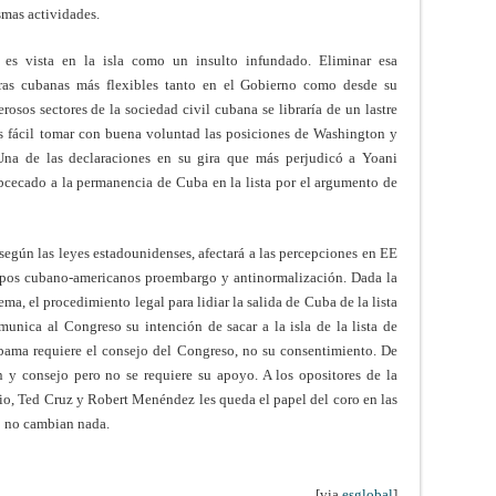
smas actividades.
 es vista en la isla como un insulto infundado. Eliminar esa
ras cubanas más flexibles tanto en el Gobierno como desde su
os sectores de la sociedad civil cubana se libraría de un lastre
s fácil tomar con buena voluntad las posiciones de Washington y
Una de las declaraciones en su gira que más perjudicó a Yoani
bcecado a la permanencia de Cuba en la lista por el argumento de
, según las leyes estadounidenses, afectará a las percepciones en EE
upos cubano-americanos proembargo y antinormalización. Dada la
ma, el procedimiento legal para lidiar la salida de Cuba de la lista
unica al Congreso su intención de sacar a la isla de la lista de
Obama requiere el consejo del Congreso, no su consentimiento. De
n y consejo pero no se requiere su apoyo. A los opositores de la
io, Ted Cruz y Robert Menéndez les queda el papel del coro en las
ro no cambian nada.
[via
esglobal
]