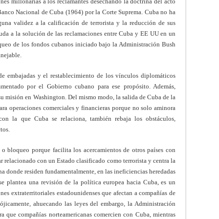
es millonarias a los reclamantes desechando la doctrina del acto
 Banco Nacional de Cuba (1964) por la Corte Suprema. Cuba no ha
una validez a la calificación de terrorista y la reducción de sus
yuda a la solución de las reclamaciones entre Cuba y EE UU en un
queo de los fondos cubanos iniciado bajo la Administración Bush
nejable.
 de embajadas y el restablecimiento de los vínculos diplomáticos
rgumentado por el Gobierno cubano para ese propósito. Además,
a su misión en Washington. Del mismo modo, la salida de Cuba de la
 para operaciones comerciales y financieras porque no solo aminora
 con la que Cuba se relaciona, también rebaja los obstáculos,
tos.
 o bloqueo porque facilita los acercamientos de otros países con
r relacionado con un Estado clasificado como terrorista y centra la
a donde residen fundamentalmente, en las ineficiencias heredadas
e plantea una revisión de la política europea hacia Cuba, es un
ones extraterritoriales estadounidenses que afectan a compañías de
adójicamente, ahuecando las leyes del embargo, la Administración
ra que compañías norteamericanas comercien con Cuba, mientras