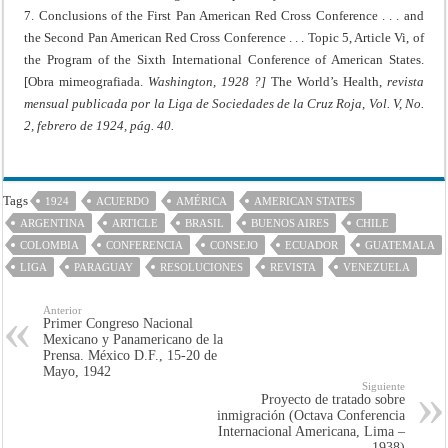
7. Conclusions of the First Pan American Red Cross Conference . . . and
the Second Pan American Red Cross Conference . . . Topic 5, Article Vi, of
the Program of the Sixth International Conference of American States.
[Obra mimeografiada.
Washington, 1928 ?]
The World’s Health,
revista
mensual publicada por la Liga de Sociedades de la Cruz Roja, Vol. V, No.
2, febrero de 1924, pág. 40.
Tags
1924
ACUERDO
AMÉRICA
AMERICAN STATES
ARGENTINA
ARTICLE
BRASIL
BUENOS AIRES
CHILE
COLOMBIA
CONFERENCIA
CONSEJO
ECUADOR
GUATEMALA
LIGA
PARAGUAY
RESOLUCIONES
REVISTA
VENEZUELA
Anterior
Primer Congreso Nacional
Mexicano y Panamericano de la
Prensa. México D.F., 15-20 de
Mayo, 1942
Siguiente
Proyecto de tratado sobre
inmigración (Octava Conferencia
Internacional Americana, Lima –
1938)