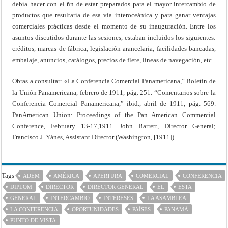
debía hacer con el ñn de estar preparados para el mayor intercambio de
productos que resultaría de esa vía interoceánica y para ganar ventajas
comerciales prácticas desde el momento de su inauguración. Entre los
asuntos discutidos durante las sesiones, estaban incluidos los siguientes:
créditos, marcas de fábrica, legislación arancelaria, facilidades bancadas,
embalaje, anuncios, catálogos, precios de flete, líneas de navegación, etc.
Obras a consultar: «La Conferencia Comercial Panamericana,” Boletín de
la Unión Panamericana, febrero de 1911, pág. 251. “Comentarios sobre la
Conferencia Comercial Panamericana,” ibid., abril de 1911, pág. 569.
PanAmerican Union: Proceedings of the Pan American Commercial
Conference, February 13-17,1911. John Barrett, Director General;
Francisco J. Yánes, Assistant Director (Washington, [1911]).
Tags
ADEM
AMÉRICA
APERTURA
COMERCIAL
CONFERENCIA
DIPLOM
DIRECTOR
DIRECTOR GENERAL
EL
ESTA
GENERAL
INTERCAMBIO
INTERESES
LA ASAMBLEA
LA CONFERENCIA
OPORTUNIDADES
PAÍSES
PANAMÁ
PUNTO DE VISTA