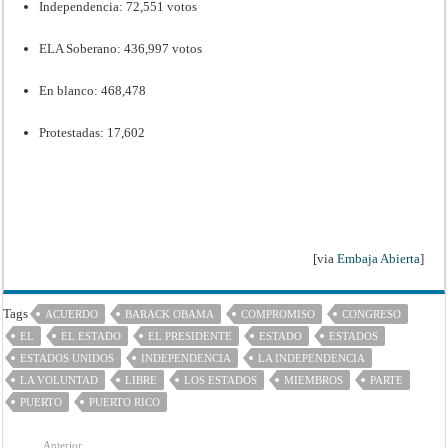
Independencia: 72,551 votos
ELA Soberano: 436,997 votos
En blanco: 468,478
Protestadas: 17,602
[via
Embaja Abierta
]
Tags
ACUERDO
BARACK OBAMA
COMPROMISO
CONGRESO
EL
EL ESTADO
EL PRESIDENTE
ESTADO
ESTADOS
ESTADOS UNIDOS
INDEPENDENCIA
LA INDEPENDENCIA
LA VOLUNTAD
LIBRE
LOS ESTADOS
MIEMBROS
PARTE
PUERTO
PUERTO RICO
Anterior