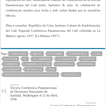
Panamericana del Café (infra, Apéndice B, núm. 5); celebración de
conferencias anuales cuya fecha y sede serían fijadas por la susodicha
Oficina.
Obra a consultar: República de Cuba, Instituto Cubano de Estabilización
del Café, Segunda Conferencia Panamericana del Café celebrada en La
Habano, agosto, 1937. [La Habana, 1937.]
Tags
AMERICANA
BRASIL
COLOMBIA
CONFERENCIA
CUBA
ECUADOR
EL
EL GOBIERNO
EL SALVADOR
ESTATUTO
GOBIERNO
GOBIERNO DE CUBA
GUATEMALA
HONDURAS
LA HABANA
NICARAGUA
SEDE
SEGUNDA CONFERENCIA PANAMERICANA
VENEZUELA
Anterior
Tercera Conferencia Panamericana
de Directores Nacionales de
Sanidad, Washington 4-15 de Abril,
1936
Siguiente
Cuarta Conferencia Panamericana