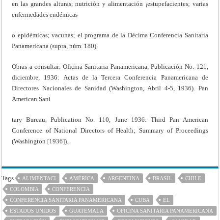
en las grandes alturas; nutrición y alimentación ¡estupefacientes; varias
enfermedades endémicas
o epidémicas; vacunas; el programa de la Décima Conferencia Sanitaria
Panamericana (supra, núm. 180).
Obras a consultar: Oficina Sanitaria Panamericana, Publicación No. 121,
diciembre, 1936: Actas de la Tercera Conferencia Panamericana de
Directores Nacionales de Sanidad (Washington, Abril 4-5, 1936). Pan
American Sani
tary Bureau, Publication No. 110, June 1936: Third Pan American
Conference of National Directors of Health; Summary of Proceedings
(Washington [1936]).
Tags
ALIMENTACI
AMÉRICA
ARGENTINA
BRASIL
CHILE
COLOMBIA
CONFERENCIA
CONFERENCIA SANITARIA PANAMERICANA
CUBA
EL
ESTADOS UNIDOS
GUATEMALA
OFICINA SANITARIA PANAMERICANA