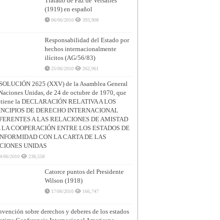
Tratado de Paz de Versalles
(1919) en español
06/06/2010
393,908
Responsabilidad del Estado por
hechos internacionalmente
ilícitos (AG/56/83)
25/06/2010
262,961
SOLUCIÓN 2625 (XXV) de la Asamblea General
Naciones Unidas, de 24 de octubre de 1970, que
ntiene la DECLARACIÓN RELATIVA A LOS
INCIPIOS DE DERECHO INTERNACIONAL
FERENTES A LAS RELACIONES DE AMISTAD
A LA COOPERACIÓN ENTRE LOS ESTADOS DE
NFORMIDAD CON LA CARTA DE LAS
CIONES UNIDAS
4/06/2010
238,558
Catorce puntos del Presidente
Wilson (1918)
17/06/2010
166,747
vención sobre derechos y deberes de los estados