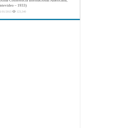
ptima Conferencia Internacional Americana,
tevideo – 1933)
1/01/2013
123,540