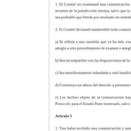
1. El Comité no examinará una comunicación a
recursos de la jurisdicción interna, salvo que l
sea probable que brinde por resultado un remedi
2. El Comité declarará inadmisible toda comun
a) Se refiera a una cuestión que ya ha sido e
arreglo a otro procedimiento de examen o arregl
b) Sea incompatible con las disposiciones de l
c) Sea manifiestamente infundada o esté insufi
d) Constituya un abuso del derecho a presentar
e) Los hechos objeto de la comunicación haya
Protocolo para el Estado Parte interesado, salv
Artículo 5
1. Tras haber recibido una comunicación y ante