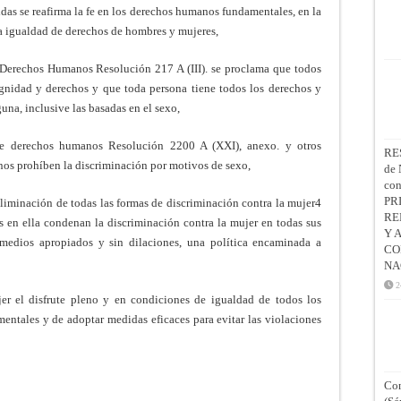
das se reafirma la fe en los derechos humanos fundamentales, en la
la igualdad de derechos de hombres y mujeres,
 Derechos Humanos Resolución 217 A (III). se proclama que todos
ignidad y derechos y que toda persona tiene todos los derechos y
guna, inclusive las basadas en el sexo,
de derechos humanos Resolución 2200 A (XXI), anexo. y otros
RE
os prohíben la discriminación por motivos de sexo,
de 
co
PR
iminación de todas las formas de discriminación contra la mujer4
RE
s en ella condenan la discriminación contra la mujer en todas sus
Y 
medios apropiados y sin dilaciones, una política encaminada a
CO
NA
2
er el disfrute pleno y en condiciones de igualdad de todos los
entales y de adoptar medidas eficaces para evitar las violaciones
Con