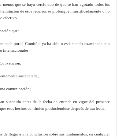
 menos que se haya cerciorado de que se han agotado todos los
a tramitación de esos recursos se prolongue injustificadamente o no
o efectivo.
icación que:
xaminada por el Comité o ya ha sido o esté siendo examinada con
o internacionales;
a Convención;
cientemente sustanciada;
 una comunicación;
n sucedido antes de la fecha de entrada en vigor del presente
o que esos hechos continúen produciéndose después de esa fecha.
s de llegar a una conclusión sobre sus fundamentos, en cualquier