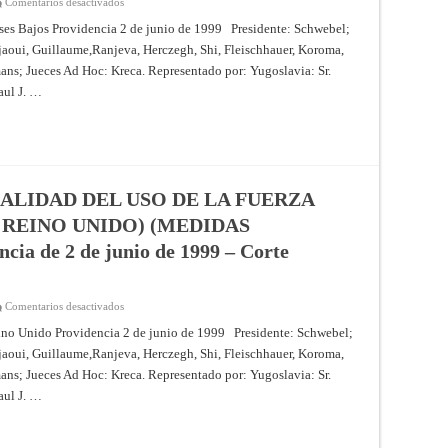
en
Comentarios desactivados
CASO
RELATIVO
aíses Bajos Providencia 2 de junio de 1999 Presidente: Schwebel;
A
jaoui, Guillaume,Ranjeva, Herczegh, Shi, Fleischhauer, Koroma,
LA
LEGALIDAD
ans; Jueces Ad Hoc: Kreca. Representado por: Yugoslavia: Sr.
DEL
USO
aul J. …
DE
LA
FUERZA
(YUGOSLAVIA
CONTRA
LOS
PAÍSES
BAJOS)
(MEDIDAS
ALIDAD DEL USO DE LA FUERZA
PROVISIONALES)
–
 REINO UNIDO) (MEDIDAS
Providencia
de
a de 2 de junio de 1999 – Corte
2
de
junio
de
1999
en
Comentarios desactivados
–
CASO
Corte
RELATIVO
eino Unido Providencia 2 de junio de 1999 Presidente: Schwebel;
Internacional
A
de
jaoui, Guillaume,Ranjeva, Herczegh, Shi, Fleischhauer, Koroma,
LA
Justicia
LEGALIDAD
ans; Jueces Ad Hoc: Kreca. Representado por: Yugoslavia: Sr.
DEL
USO
aul J. …
DE
LA
FUERZA
(YUGOSLAVIA