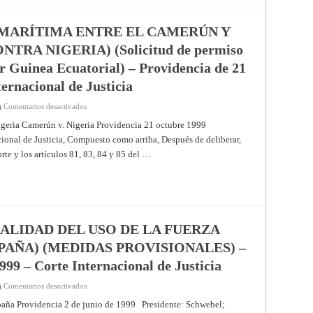
de
13
de
diciembre
MARÍTIMA ENTRE EL CAMERÚN Y
de
1999
RA NIGERIA) (Solicitud de permiso
–
Corte
r Guinea Ecuatorial) – Providencia de 21
Internacional
de
ternacional de Justicia
Justicia
en
Comentarios desactivados
FRONTERA
TERRESTRE
Nigeria Camerún v. Nigeria Providencia 21 octubre 1999
Y
ional de Justicia, Compuesto como arriba, Después de deliberar,
MARÍTIMA
ENTRE
orte y los artículos 81, 83, 84 y 85 del …
EL
CAMERÚN
Y
NIGERIA
(EL
CAMERÚN
CONTRA
NIGERIA)
(Solicitud
ALIDAD DEL USO DE LA FUERZA
de
permiso
AÑA) (MEDIDAS PROVISIONALES) –
para
intervenir
999 – Corte Internacional de Justicia
presentada
por
Guinea
en
Comentarios desactivados
Ecuatorial)
CASO
–
RELATIVO
spaña Providencia 2 de junio de 1999 Presidente: Schwebel;
Providencia
A