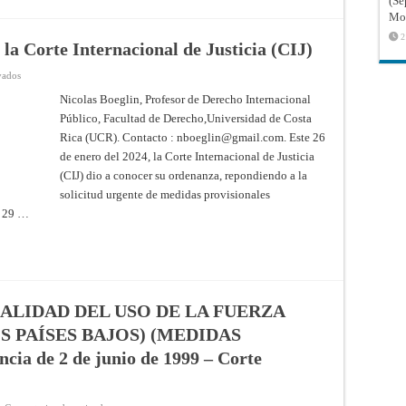
(Sé
EL
Mon
CASO
RELATIVO
2
A
 la Corte Internacional de Justicia (CIJ)
LA
FRONTERA
en
vados
TERRESTRE
Gaza
Y
/
Nicolas Boeglin, Profesor de Derecho Internacional
MARÍTIMA
Israel:
ENTRE
Público, Facultad de Derecho,Universidad de Costa
la
EL
ordenanza
CAMERÚN
Rica (UCR). Contacto :
nboeglin@gmail.com
. Este 26
de
Y
la
NIGERIA
de enero del 2024, la Corte Internacional de Justicia
Corte
(EL
Internacional
(CIJ) dio a conocer su ordenanza, repondiendo a la
CAMERÚN
de
CONTRA
solicitud urgente de medidas provisionales
Justicia
NIGERIA),
(CIJ)
EXCEPCIONES
o 29 …
PRELIMINARES
(NIGERIA
CONTRA
EL
CAMERÚN)
–
Fallo
de
25
ALIDAD DEL USO DE LA FUERZA
de
marzo
 PAÍSES BAJOS) (MEDIDAS
de
1999
a de 2 de junio de 1999 – Corte
–
Corte
Internacional
de
Justicia