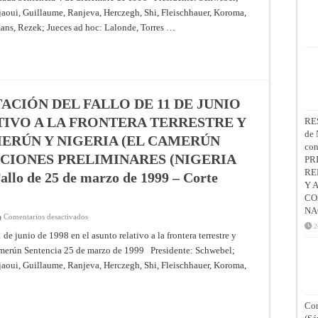
JURISDICCIÓN
aoui, Guillaume, Ranjeva, Herczegh, Shi, Fleischhauer, Koroma,
EN
MATERIA
ans, Rezek; Jueces ad hoc: Lalonde, Torres …
DE
PESQUERÍAS
(ESPAÑA
CONTRA
EL
CANADÁ)
(COMPETENCIA
DE
LA
ACIÓN DEL FALLO DE 11 DE JUNIO
CORTE)
–
ATIVO A LA FRONTERA TERRESTRE Y
RE
Fallo
de 
de
ERÚN Y NIGERIA (EL CAMERÚN
4
co
de
PCIONES PRELIMINARES (NIGERIA
PR
diciembre
de
RE
 de 25 de marzo de 1999 – Corte
1998
Y 
–
Corte
CO
Internacional
NA
de
en
Comentarios desactivados
Justicia
SOLICITUD
2
DE
 de junio de 1998 en el asunto relativo a la frontera terrestre y
INTERPRETACIÓN
amerún Sentencia 25 de marzo de 1999 Presidente: Schwebel;
DEL
FALLO
aoui, Guillaume, Ranjeva, Herczegh, Shi, Fleischhauer, Koroma,
DE
11
DE
JUNIO
DE
Con
1998
EN