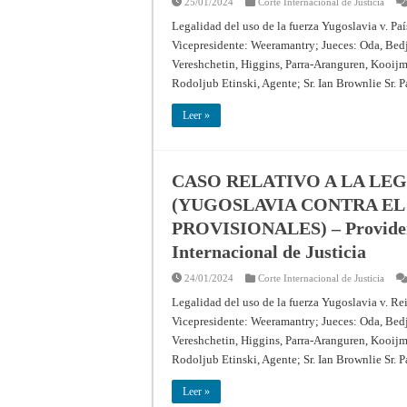
25/01/2024
Corte Internacional de Justicia
Legalidad del uso de la fuerza Yugoslavia v. P
Vicepresidente: Weeramantry; Jueces: Oda, Bed
Vereshchetin, Higgins, Parra-Aranguren, Kooijm
Rodoljub Etinski, Agente; Sr. Ian Brownlie Sr. P
Leer »
CASO RELATIVO A LA LEG
(YUGOSLAVIA CONTRA EL
PROVISIONALES) – Providenci
Internacional de Justicia
24/01/2024
Corte Internacional de Justicia
Legalidad del uso de la fuerza Yugoslavia v. R
Vicepresidente: Weeramantry; Jueces: Oda, Bed
Vereshchetin, Higgins, Parra-Aranguren, Kooijm
Rodoljub Etinski, Agente; Sr. Ian Brownlie Sr. P
Leer »