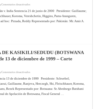
de
junio
en
Comentarios desactivados
de
CASO
1999
RELATIVO
tán v. India Sentencia 21 de junio de 2000 Presidente: Guillaume;
–
AL
Corte
schhauer, Koroma, Vereshchetin, Higgins, Parra-Aranguren,
INCIDENTE
Internacional
AÉREO
ad hoc: Pirzada, Reddy Representado por: Pakistán: Mr. Amir A.
de
DE
Justicia
10
DE
AGOSTO
DE
1999
(EL
PAKISTÁN
CONTRA
LA
INDIA)
A DE KASIKILI/SEDUDU (BOTSWANA
(COMPETENCIA
DE
13 de diciembre de 1999 – Corte
LA
CORTE)
–
Fallo
de
en
Comentarios desactivados
21
CASO
de
RELATIVO
encia 13 de diciembre de 1999 Presidente: Schwebel;
junio
A
de
aoui, Guillaume, Ranjeva, Herczegh, Shi, Fleischhauer, Koroma,
LA
2000
ISLA
mans, Rezek Representado por: Botsuana: Sr. Abednego Batshani
–
DE
Corte
KASIKILI/SEDUDU
unal de Apelación de Botswana, Fiscal General …
Internacional
(BOTSWANA
de
CONTRA
Justicia
NAMIBIA)
–
Fallo