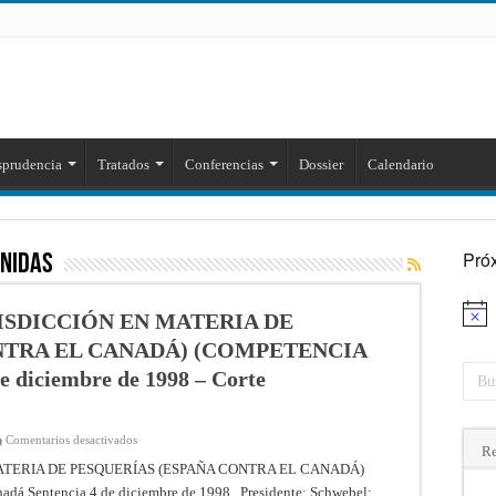
sprudencia
Tratados
Conferencias
Dossier
Calendario
Pró
Unidas
ISDICCIÓN EN MATERIA DE
Aviso
NTRA EL CANADÁ) (COMPETENCIA
 diciembre de 1998 – Corte
en
Comentarios desactivados
Re
CASO
RELATIVO
ATERIA DE PESQUERÍAS (ESPAÑA CONTRA EL CANADÁ)
A
 Sentencia 4 de diciembre de 1998 Presidente: Schwebel;
LA