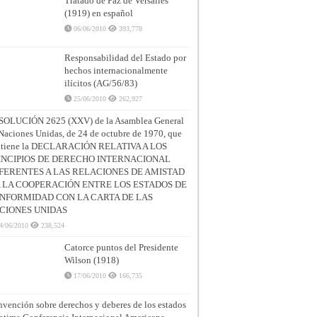
Tratado de Paz de Versalles
(1919) en español
06/06/2010
393,778
Responsabilidad del Estado por
hechos internacionalmente
ilícitos (AG/56/83)
25/06/2010
262,927
SOLUCIÓN 2625 (XXV) de la Asamblea General
Naciones Unidas, de 24 de octubre de 1970, que
ntiene la DECLARACIÓN RELATIVA A LOS
INCIPIOS DE DERECHO INTERNACIONAL
FERENTES A LAS RELACIONES DE AMISTAD
A LA COOPERACIÓN ENTRE LOS ESTADOS DE
NFORMIDAD CON LA CARTA DE LAS
CIONES UNIDAS
4/06/2010
238,524
Catorce puntos del Presidente
Wilson (1918)
17/06/2010
166,735
vención sobre derechos y deberes de los estados