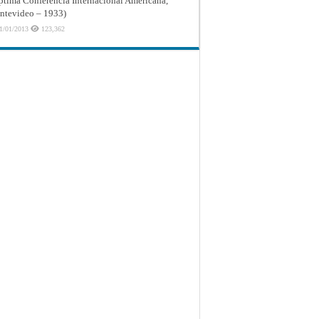
ptima Conferencia Internacional Americana,
tevideo – 1933)
1/01/2013
123,362