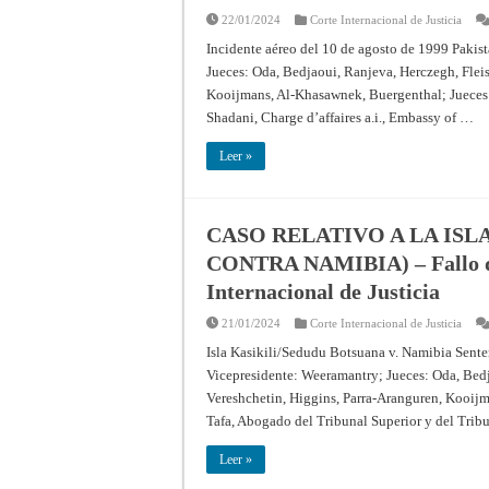
22/01/2024
Corte Internacional de Justicia
Incidente aéreo del 10 de agosto de 1999 Pakis
Jueces: Oda, Bedjaoui, Ranjeva, Herczegh, Flei
Kooijmans, Al-Khasawnek, Buergenthal; Jueces 
Shadani, Charge d’affaires a.i., Embassy of …
Leer »
CASO RELATIVO A LA ISL
CONTRA NAMIBIA) – Fallo de 
Internacional de Justicia
21/01/2024
Corte Internacional de Justicia
Isla Kasikili/Sedudu Botsuana v. Namibia Sent
Vicepresidente: Weeramantry; Jueces: Oda, Bedj
Vereshchetin, Higgins, Parra-Aranguren, Kooij
Tafa, Abogado del Tribunal Superior y del Trib
Leer »