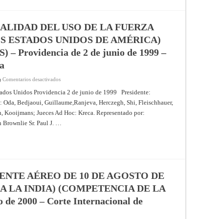
CONTRA
EL
REINO
UNIDO)
(MEDIDAS
ALIDAD DEL USO DE LA FUERZA
PROVISIONALES)
–
S ESTADOS UNIDOS DE AMÉRICA)
Providencia
de
Providencia de 2 de junio de 1999 –
2
de
ia
junio
de
1999
en
Comentarios desactivados
–
CASO
Corte
RELATIVO
stados Unidos Providencia 2 de junio de 1999 Presidente:
Internacional
A
de
 Oda, Bedjaoui, Guillaume,Ranjeva, Herczegh, Shi, Fleischhauer,
LA
Justicia
LEGALIDAD
n, Kooijmans; Jueces Ad Hoc: Kreca. Representado por:
DEL
USO
n Brownlie Sr. Paul J. …
DE
LA
FUERZA
(YUGOSLAVIA
CONTRA
LOS
ESTADOS
UNIDOS
DE
ENTE AÉREO DE 10 DE AGOSTO DE
AMÉRICA)
(MEDIDAS
RA LA INDIA) (COMPETENCIA DE LA
PROVISIONALES)
–
 de 2000 – Corte Internacional de
Providencia
de
2