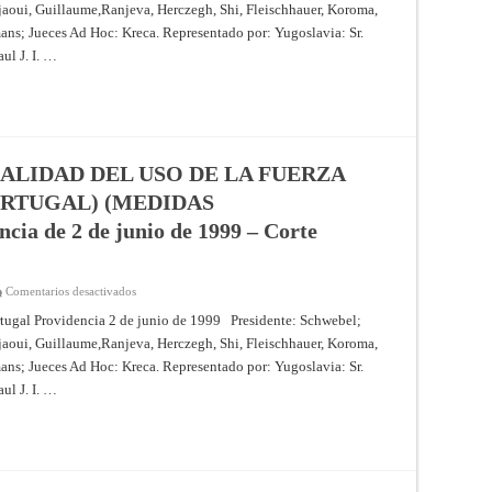
de
jaoui, Guillaume,Ranjeva, Herczegh, Shi, Fleischhauer, Koroma,
LA
21
LEGALIDAD
de
ans; Jueces Ad Hoc: Kreca. Representado por: Yugoslavia: Sr.
DEL
octubre
USO
ul J. I. …
de
DE
1999
LA
–
FUERZA
Corte
(YUGOSLAVIA
Internacional
CONTRA
de
ESPAÑA)
Justicia
(MEDIDAS
PROVISIONALES)
–
ALIDAD DEL USO DE LA FUERZA
Providencia
de
RTUGAL) (MEDIDAS
2
de
a de 2 de junio de 1999 – Corte
junio
de
1999
–
Corte
en
Comentarios desactivados
Internacional
CASO
de
RELATIVO
ortugal Providencia 2 de junio de 1999 Presidente: Schwebel;
Justicia
A
jaoui, Guillaume,Ranjeva, Herczegh, Shi, Fleischhauer, Koroma,
LA
LEGALIDAD
ans; Jueces Ad Hoc: Kreca. Representado por: Yugoslavia: Sr.
DEL
USO
ul J. I. …
DE
LA
FUERZA
(YUGOSLAVIA
CONTRA
PORTUGAL)
(MEDIDAS
PROVISIONALES)