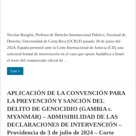
la
solicitud
de
intervención
presentada
por
España
ante
Corte
Internacional
Nicolas Boeglin, Profesor de Derecho Internacional Público, Facultad de
de
Justicia
Derecho, Universidad de Costa Rica (UCR) El pasado 28 de junio del
(CIJ)
2024, España presentó ante la Corte Internacional de Justicia (CIJ), una
solicitud formal de intervención en el caso que opone Sudáfrica a Israel:
el texto del comunicado oficial de …
Leer »
APLICACIÓN DE LA CONVENCIÓN PARA
LA PREVENCIÓN Y SANCIÓN DEL
DELITO DE GENOCIDIO (GAMBIA c.
MYANMAR) – ADMISIBILIDAD DE LAS
DECLARACIONES DE INTERVENCIÓN –
Providencia de 3 de julio de 2024 – Corte