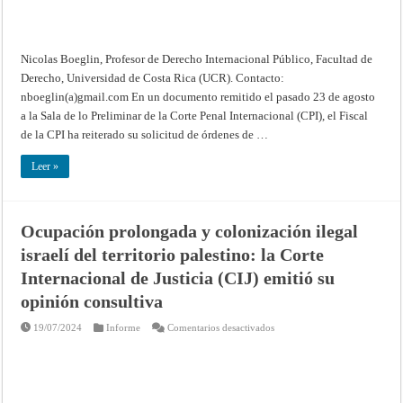
confirma
y
reitera
urgencia
de
la
Nicolas Boeglin, Profesor de Derecho Internacional Público, Facultad de
emisión
de
Derecho, Universidad de Costa Rica (UCR). Contacto:
órdenes
nboeglin(a)gmail.com En un documento remitido el pasado 23 de agosto
de
arresto
a la Sala de lo Preliminar de la Corte Penal Internacional (CPI), el Fiscal
de la CPI ha reiterado su solicitud de órdenes de …
Leer »
Ocupación prolongada y colonización ilegal
israelí del territorio palestino: la Corte
Internacional de Justicia (CIJ) emitió su
opinión consultiva
en
19/07/2024
Informe
Comentarios desactivados
Ocupación
prolongada
y
colonización
ilegal
israelí
del