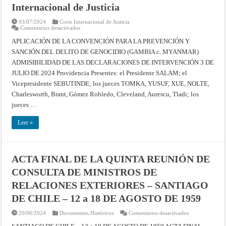
Internacional de Justicia
03/07/2024
Corte Internacional de Justicia
en
Comentarios desactivados
APLICACIÓN
DE
APLICACIÓN DE LA CONVENCIÓN PARA LA PREVENCIÓN Y
LA
SANCIÓN DEL DELITO DE GENOCIDIO (GAMBIA c. MYANMAR)
CONVENCIÓN
PARA
ADMISIBILIDAD DE LAS DECLARACIONES DE INTERVENCIÓN 3 DE
LA
PREVENCIÓN
JULIO DE 2024 Providencia Presentes: el Presidente SALAM; el
Y
SANCIÓN
Vicepresidente SEBUTINDE; los jueces TOMKA, YUSUF, XUE, NOLTE,
DEL
Charlesworth, Brant, Gómez Robledo, Cleveland, Aurescu, Tladi; los
DELITO
DE
jueces …
GENOCIDIO
(GAMBIA
c.
Leer »
MYANMAR)
–
ADMISIBILIDAD
DE
LAS
DECLARACIONES
ACTA FINAL DE LA QUINTA REUNIÓN DE
DE
INTERVENCIÓN
CONSULTA DE MINISTROS DE
–
Providencia
RELACIONES EXTERIORES – SANTIAGO
de
3
DE CHILE – 12 a 18 DE AGOSTO DE 1959
de
julio
de
en
20/06/2024
Documentos Históricos
Comentarios desactivados
2024
ACTA
–
FINAL