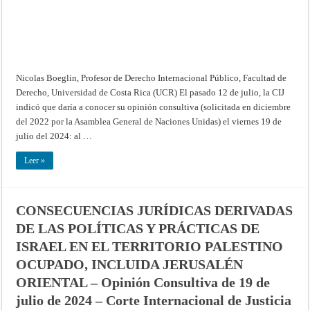
territorio
palestino:
la
Corte
Internacional
de
Justicia
(CIJ)
emitió
Nicolas Boeglin, Profesor de Derecho Internacional Público, Facultad de
su
opinión
Derecho, Universidad de Costa Rica (UCR) El pasado 12 de julio, la CIJ
consultiva
indicó que daría a conocer su opinión consultiva (solicitada en diciembre
del 2022 por la Asamblea General de Naciones Unidas) el viernes 19 de
julio del 2024: al …
Leer »
CONSECUENCIAS JURÍDICAS DERIVADAS
DE LAS POLÍTICAS Y PRÁCTICAS DE
ISRAEL EN EL TERRITORIO PALESTINO
OCUPADO, INCLUIDA JERUSALÉN
ORIENTAL – Opinión Consultiva de 19 de
julio de 2024 – Corte Internacional de Justicia