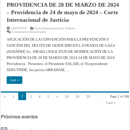
PROVIDENCIA DE 28 DE MARZO DE 2024
– Providencia de 24 de mayo de 2024 – Corte
Internacional de Justicia
24/05/2024
Corte Internacional de Justicia
en
Comentarios desactivados
APLICACIÓN
DE
APLICACIÓN DE LA CONVENCIÓN PARA LA PREVENCIÓN Y
LA
SANCIÓN DEL DELITO DE GENOCIDIO EN LA FRANJA DE GAZA
CONVENCIÓN
PARA
(SUDÁFRICA c. ISRAEL) SOLICITUD DE MODIFICACIÓN DE LA
LA
PREVENCIÓN
PROVIDENCIA DE 28 DE MARZO DE 2024 24 DE MAYO DE 2024
Y
SANCIÓN
Providencia Presentes: el Presidente SALAM; el Vicepresidente
DEL
SEBUTINDE; los jueces ABRAHAM, …
DELITO
DE
GENOCIDIO
Leer »
EN
LA
FRANJA
DE
GAZA
2
«
1
3
4
5
»
10
20
30
...
Page 2 of 186
(SUDÁFRICA
c.
Last »
ISRAEL)
–
SOLICITUD
Próximos eventos
DE
MODIFICACIÓN
DE
LA
PROVIDENCIA