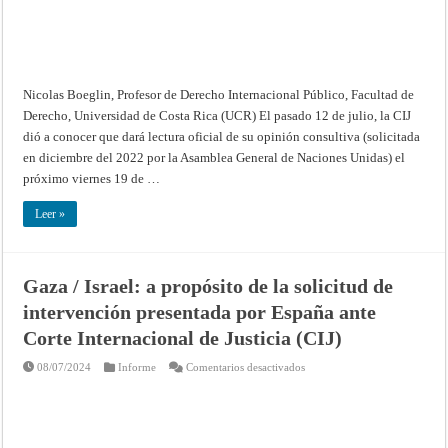
Corte
Internacional
de
Justicia
(CIJ)
leerá
su
opinión
Nicolas Boeglin, Profesor de Derecho Internacional Público, Facultad de
consultiva
Derecho, Universidad de Costa Rica (UCR) El pasado 12 de julio, la CIJ
dió a conocer que dará lectura oficial de su opinión consultiva (solicitada
en diciembre del 2022 por la Asamblea General de Naciones Unidas) el
próximo viernes 19 de …
Leer »
Gaza / Israel: a propósito de la solicitud de
intervención presentada por España ante
Corte Internacional de Justicia (CIJ)
en
08/07/2024
Informe
Comentarios desactivados
Gaza
/
Israel:
a
propósito
de