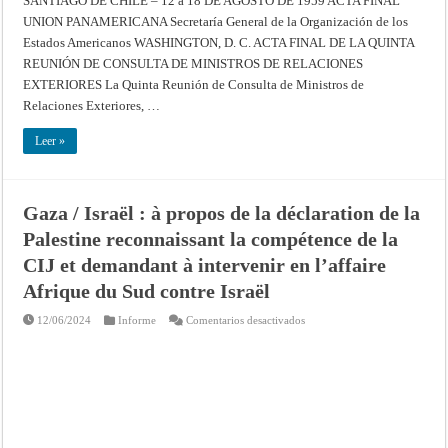
SANTIAGO DE CHILE – 12 a 18 DE AGOSTO DE 1959 ACTA FINAL
Corte
DE
Internacional
UNION PANAMERICANA Secretaría General de la Organización de los
LA
de
QUINTA
Justicia
Estados Americanos WASHINGTON, D. C. ACTA FINAL DE LA QUINTA
REUNIÓN
DE
REUNIÓN DE CONSULTA DE MINISTROS DE RELACIONES
CONSULTA
DE
EXTERIORES La Quinta Reunión de Consulta de Ministros de
MINISTROS
Relaciones Exteriores, …
DE
RELACIONES
EXTERIORES
Leer »
–
SANTIAGO
DE
CHILE
–
12
Gaza / Israël : à propos de la déclaration de la
a
18
Palestine reconnaissant la compétence de la
DE
AGOSTO
CIJ et demandant à intervenir en l’affaire
DE
1959
Afrique du Sud contre Israël
en
12/06/2024
Informe
Comentarios desactivados
Gaza
/
Israël
:
à
propos
de
la
déclaration
de