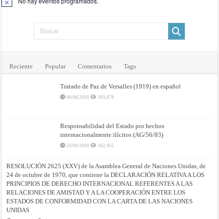
No hay eventos programados.
Aviso
DE
28
DE
MARZO
DE
2024
–
Providencia
de
24
de
Reciente
Popular
Comentarios
Tags
mayo
de
2024
Tratado de Paz de Versalles (1919) en español
–
Corte
06/06/2010
393,878
Internacional
de
Justicia
Responsabilidad del Estado por hechos
internacionalmente ilícitos (AG/56/83)
25/06/2010
262,955
RESOLUCIÓN 2625 (XXV) de la Asamblea General de Naciones Unidas, de
24 de octubre de 1970, que contiene la DECLARACIÓN RELATIVA A LOS
PRINCIPIOS DE DERECHO INTERNACIONAL REFERENTES A LAS
RELACIONES DE AMISTAD Y A LA COOPERACIÓN ENTRE LOS
ESTADOS DE CONFORMIDAD CON LA CARTA DE LAS NACIONES
UNIDAS