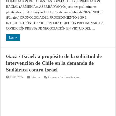
ELIMINACIÓN DE TODAS LAS FORMAS DE DISCRIMINACIÓN
CONVENCIÓN
INTERNACIONAL
RACIAL (ARMENIA c. AZERBAIYÁN) Objeciones preliminares
SOBRE
LA
planteadas por Azerbaiyán FALLO 12 de noviembre de 2024 ÍNDICE
ELIMINACIÓN
DE
(Párrafos) CRONOLOGÍA DEL PROCEDIMIENTO 1-30 I.
TODAS
INTRODUCCIÓN 31-37 II. PRIMERA OBJECIÓN PRELIMINAR: LA
LAS
FORMAS
CONDICIÓN PREVIA DE NEGOCIACIÓN EN VIRTUD DEL …
DE
DISCRIMINACIÓN
RACIAL
Leer »
(ARMENIA
c.
AZERBAIYÁN)
–
Objeciones
preliminares
Gaza / Israel: a propósito de la solicitud de
planteadas
por
intervención de Chile en la demanda de
Azerbaiyán
–
Sudáfrica contra Israel
Fallo
de
12
en
23/09/2024
Informe
Comentarios desactivados
de
Gaza
noviembre
/
de
Israel:
2024
a
–
propósito
Corte
de
Internacional
la
de
solicitud
Justicia
de
intervención
de
Chile