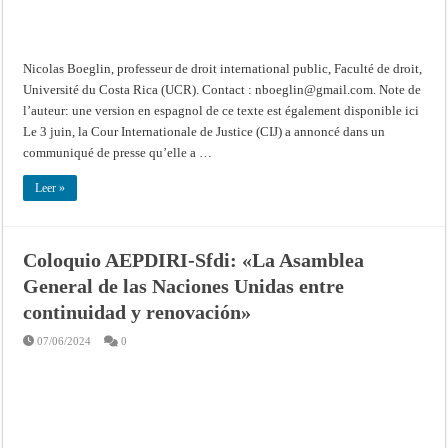
la
Palestine
reconnaissant
la
compétence
de
Nicolas Boeglin, professeur de droit international public, Faculté de droit,
la
CIJ
Université du Costa Rica (UCR). Contact :
nboeglin@gmail.com
. Note de
et
l’auteur: une version en espagnol de ce texte est également disponible ici
demandant
à
Le 3 juin, la Cour Internationale de Justice (CIJ) a annoncé dans un
intervenir
en
communiqué de presse qu’elle a …
l’affaire
Afrique
du
Leer »
Sud
contre
Israël
Coloquio AEPDIRI-Sfdi: «La Asamblea
General de las Naciones Unidas entre
continuidad y renovación»
07/06/2024
0