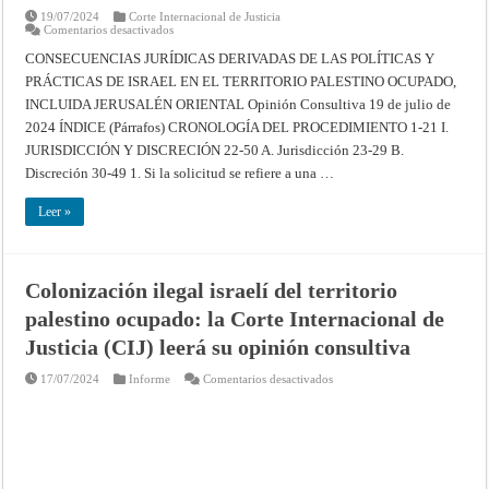
19/07/2024
Corte Internacional de Justicia
en
Comentarios desactivados
CONSECUENCIAS
JURÍDICAS
CONSECUENCIAS JURÍDICAS DERIVADAS DE LAS POLÍTICAS Y
DERIVADAS
PRÁCTICAS DE ISRAEL EN EL TERRITORIO PALESTINO OCUPADO,
DE
LAS
INCLUIDA JERUSALÉN ORIENTAL Opinión Consultiva 19 de julio de
POLÍTICAS
Y
2024 ÍNDICE (Párrafos) CRONOLOGÍA DEL PROCEDIMIENTO 1-21 I.
PRÁCTICAS
DE
JURISDICCIÓN Y DISCRECIÓN 22-50 A. Jurisdicción 23-29 B.
ISRAEL
Discreción 30-49 1. Si la solicitud se refiere a una …
EN
EL
TERRITORIO
Leer »
PALESTINO
OCUPADO,
INCLUIDA
JERUSALÉN
ORIENTAL
–
Colonización ilegal israelí del territorio
Opinión
Consultiva
palestino ocupado: la Corte Internacional de
de
19
Justicia (CIJ) leerá su opinión consultiva
de
julio
de
en
17/07/2024
Informe
Comentarios desactivados
2024
Colonización
–
ilegal
Corte
israelí
Internacional
del
de
territorio
Justicia
palestino
ocupado:
la