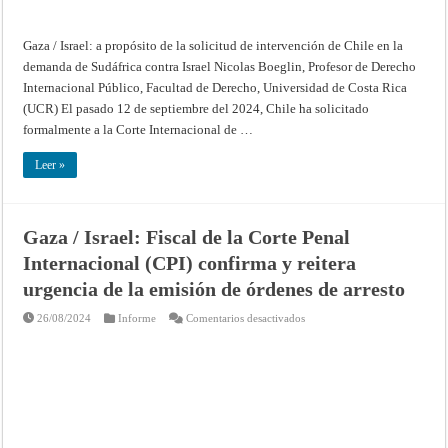
en
la
demanda
de
Gaza / Israel: a propósito de la solicitud de intervención de Chile en la
Sudáfrica
contra
demanda de Sudáfrica contra Israel Nicolas Boeglin, Profesor de Derecho
Israel
Internacional Público, Facultad de Derecho, Universidad de Costa Rica
(UCR) El pasado 12 de septiembre del 2024, Chile ha solicitado
formalmente a la Corte Internacional de …
Leer »
Gaza / Israel: Fiscal de la Corte Penal
Internacional (CPI) confirma y reitera
urgencia de la emisión de órdenes de arresto
en
26/08/2024
Informe
Comentarios desactivados
Gaza
/
Israel:
Fiscal
de
la
Corte
Penal
Internacional
(CPI)