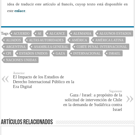
idea de traducir este artículo al francés, cuyop texto está disponible en
este
enlace
.
Tags
ACUERDO
AI
ALCANCE
ALEMANIA
ALGUNOS ESTADOS
ALIADOS
ALTAS AUTORIDADES
AMÉRICA
AMÉRICA LATINA
ARGENTINA
ASAMBLEA GENERAL
CORTE PENAL INTERNACIONAL
CPI
ESTADOS UNIDOS
GAZA
INTERNACIONAL
ISRAEL
NACIONES UNIDAS
Anterior
El Impacto de los Estudios de
Derecho Internacional Público en la
Era Digital
Siguiente
Gaza / Israel: a propósito de la
solicitud de intervención de Chile
en la demanda de Sudáfrica contra
Israel
Artículos Relacionados