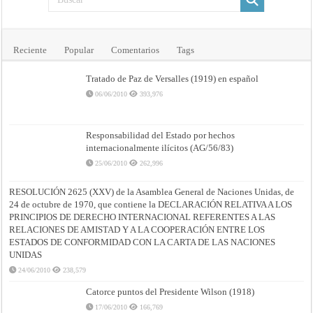
Reciente
Popular
Comentarios
Tags
Tratado de Paz de Versalles (1919) en español
06/06/2010
393,976
Responsabilidad del Estado por hechos
internacionalmente ilícitos (AG/56/83)
25/06/2010
262,996
RESOLUCIÓN 2625 (XXV) de la Asamblea General de Naciones Unidas, de
24 de octubre de 1970, que contiene la DECLARACIÓN RELATIVA A LOS
PRINCIPIOS DE DERECHO INTERNACIONAL REFERENTES A LAS
RELACIONES DE AMISTAD Y A LA COOPERACIÓN ENTRE LOS
ESTADOS DE CONFORMIDAD CON LA CARTA DE LAS NACIONES
UNIDAS
24/06/2010
238,579
Catorce puntos del Presidente Wilson (1918)
17/06/2010
166,769