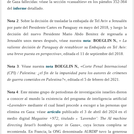
de Gaza fallecidas: véase la sección «casualties» en los párrafos 352-364
del
informe
detallado.
Nota 2
: Sobre la decisión de trasladar la embajada de Tel Aviv a Jerusalén
por parte del Presidente Cartes en Paraguay en mayo del 2018, y luego la
decisión del nuevo Presidente Mario Abdo Benitez de regresarla a
Jerusalén unos meses después, véase nuestra
nota
:
BOEGLIN N.
, »
La
valiente decisión de Paraguay de restablecer su Embajada en Tel Aviv:
una breve puesta en perspectiva
«, editada el 11 de septiembre del 2018.
Nota 3
: Véase nuestra
nota
BOEGLIN N.
, «
Corte Penal Internacional
(CPI) / Palestina: ¿el fin de la impunidad para los autores de crímenes
de guerra cometidos en Palestina?
«, editada el 5 de febrero del 2021.
Nota 4
: Este mismo grupo de periodistas de investigación israelíes dieron
a conocer al mundo la existencia del programa de inteligencia artificial
«
Lavender
» mediante el cual Israel procede a escoger a las personas que
elimina en Gaza: véase
artículo
publicado el 3 de abril del 2024 en el
medio digital
Magazine +972, titulado » ‘Lavender’: The AI machine
directing Israel’s bombing spree in Gaza
«, cuya lectura completa se
recomienda. En Francia, la ONG denominada
AURDIP
tuvo la generosa