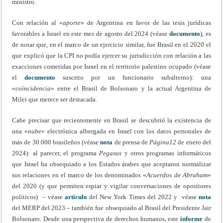
ministro.
Con relación al «
aporte
» de Argentina en favor de las tesis jurídicas
favorables a Israel en este mes de agosto del 2024 (véase
documento
), es
de notar que, en el marco de un ejercicio similar, fue Brasil en el 2020 el
que explicó que la CPI no podía ejercer su jurisdicción con relación a las
exacciones cometidas por Israel en el territorio palestino ocupado (véase
el
documento
suscrito por un funcionario subalterno): una
«
coïncidencia
» entre el Brasil de Bolsonaro y la actual Argentina de
Milei que merece ser destacada.
Cabe precisar que recientemente en Brasil se descubrió la existencia de
una «
nube
» electrónica albergada en Israel con los datos personales de
más de 30.000 brasileños (véase
nota
de prensa de
Página12
de enero del
2024): al parecer, el programa
Pegasus
y otros programas informáticos
que Israel ha obsequiado a los Estados árabes que aceptaron normalizar
sus relaciones en el marco de los denominados «
Acuerdos de Abraham
»
del 2020 (y que permiten espiar y vigilar conversaciones de opositores
políticos) – véase
artículo
del New York Times del 2022 y véase
nota
del MERP del 2023 – también fue obsequiado al Brasil del Presidente Jair
Bolsonaro. Desde una perspectiva de derechos humanos, este
informe
de