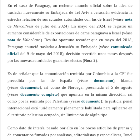
En el caso de Paraguay, un reciente anuncio oficial sobre la idea de
trasladar nuevamente su Embajada de Tel Aviv a Jerusalén evidencia la
estrecha relación de sus actuales autoridades con las de Israel (véase
nota
de
MercoPress
de julio del 2024). En mayo del 2024, se registró un
aumento considerable de exportaciones de carne paraguaya a Israel (véase
nota
de
ValorAgro
). Resulta oportuno recordar que en mayo del 2018,
Paraguay anunció trasladar a Jerusalén su Embajada (véase
comunicado
oficial
del 9 de mayo del 2018), decisión revertida unos meses después
por las nuevas autoridades guaraníes electas (
Nota 2
).
Es de señalar que la comunicación remitida por Colombia a la CPI fue
precedida por las de España (véase
documento
), Irlanda
(véase
documento
), así como de Noruega, presentada el 5 de agosto
(véase
documento completo
) que apuntan en la misma dirección, así
como por la remitida por Palestina (véase
documento
): la justicia penal
internacional está jurídicamente plenamente habilitada para aplicarse en
el territorio palestino ocupado, sin limitación de algún tipo.
Como dato de interés, pasado por alto en los pocos artículos de prensa y
de comentarios firmados por analistas, editorialistas y especialistas, Israel