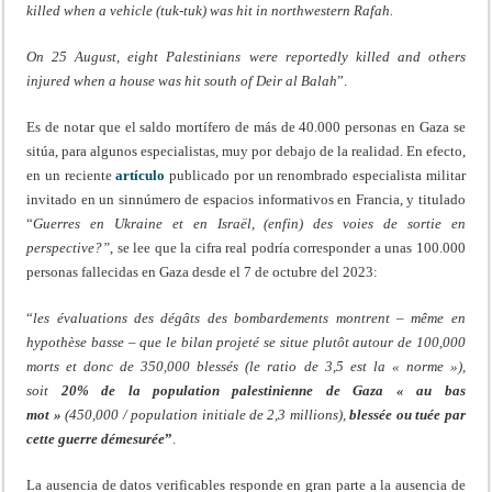
killed when a vehicle (tuk-tuk) was hit in northwestern Rafah.
On 25 August, eight Palestinians were reportedly killed and others
injured when a house was hit south of Deir al Balah
”.
Es de notar que el saldo mortífero de más de 40.000 personas en Gaza se
sitúa, para algunos especialistas, muy por debajo de la realidad. En efecto,
en un reciente
artículo
publicado por un renombrado especialista militar
invitado en un sinnúmero de espacios informativos en Francia, y titulado
“
Guerres en Ukraine et en Israël, (enfin) des voies de sortie en
perspective?”
, se lee que la cifra real podría corresponder a unas 100.000
personas fallecidas en Gaza desde el 7 de octubre del 2023:
“
les évaluations des dégâts des bombardements montrent – même en
hypothèse basse – que le bilan projeté se situe plutôt autour de 100,000
morts et donc de 350,000 blessés (le ratio de 3,5 est la « norme »),
soit
20% de la population palestinienne de Gaza « au bas
mot »
(450,000 / population initiale de 2,3 millions),
blessée ou tuée par
cette guerre démesurée
”
.
La ausencia de datos verificables responde en gran parte a la ausencia de