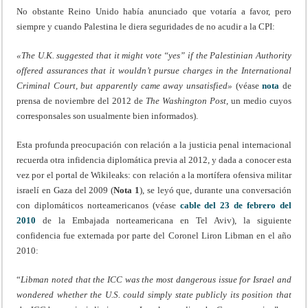
No obstante Reino Unido había anunciado que votaría a favor, pero
siempre y cuando Palestina le diera seguridades de no acudir a la CPI:
«
The U.K. suggested that it might vote “yes” if the Palestinian Authority
offered assurances that it wouldn’t pursue charges in the International
Criminal Court, but apparently came away unsatisfied
»
(véase
nota
de
prensa de noviembre del 2012 de
The Washington Post
, un medio cuyos
corresponsales son usualmente bien informados).
Esta profunda preocupación con relación a la justicia penal internacional
recuerda otra infidencia diplomática previa al 2012, y dada a conocer esta
vez por el portal de Wikileaks: con relación a la mortífera ofensiva militar
israelí en Gaza del 2009 (
Nota 1
), se leyó que, durante una conversación
con diplomáticos norteamericanos (véase
cable del 23 de febrero del
2010
de la Embajada norteamericana en Tel Aviv), la siguiente
confidencia fue externada por parte del Coronel Liron Libman en el año
2010:
“
Libman noted that the ICC was the most dangerous issue for Israel and
wondered whether the U.S. could simply state publicly its position that