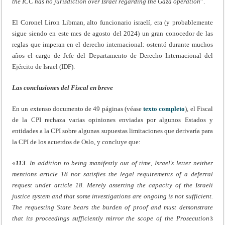
the ICC has no jurisdiction over Israel regarding the Gaza operation
”.
El Coronel Liron Libman, alto funcionario israelí, era (y probablemente
sigue siendo en este mes de agosto del 2024) un gran conocedor de las
reglas que imperan en el derecho internacional: ostentó durante muchos
años el cargo de Jefe del Departamento de Derecho Internacional del
Ejército de Israel (IDF).
Las conclusiones del Fiscal en breve
En un extenso documento de 49 páginas (véase
texto completo
), el Fiscal
de la CPI rechaza varias opiniones enviadas por algunos Estados y
entidades a la CPI sobre algunas supuestas limitaciones que derivaría para
la CPI de los acuerdos de Oslo, y concluye que:
«
113
. In addition to being manifestly out of time, Israel’s letter neither
mentions article 18 nor satisfies the legal requirements of a deferral
request under article 18. Merely asserting the capacity of the Israeli
justice system and that some investigations are ongoing is not sufficient.
The requesting State bears the burden of proof and must demonstrate
that its proceedings sufficiently mirror the scope of the Prosecution’s