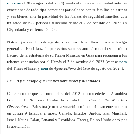
informe
al 28 de agosto del 2024) revela el clima de impunidad ante las
exacciones de todo tipo cometidas por colonos contra familias palestinas
y sus bienes, ante la pasividad de las fuerzas de seguridad israelíes, con
un saldo de 622 personas fallecidas desde el 7 de octubre del 2023 en
Cisjordania y en Jerusalén Oriental.
Nótese que este 1ero de agosto, se informa de un llamado a una huelga
general en Israel lanzado por varios sectores ante el rotundo y absoluto
fracaso de la estrategia de su Primer Ministro en Gaza para recuperar a los
rehenes capturados por el Hamás el 7 de octubre del 2023 (véanse
nota
del Times of Israel y
nota
de
AgenciaNova
del 1ero de agosto del 2024).
La CPI y el desafío que implica para Israel y sus aliados
Cabe recordar que, en noviembre del 2012, al concederle la Asamblea
General de Naciones Unidas la calidad de «
Estado No Miembro
Observador
» a Palestina (con una votación en la que únicamente votaron
en contra 9 Estados, a saber: Canadá, Estados Unidos, Islas Marshall,
Israel, Nauru, Palau, Panamá y República Checa), Reino Unido optó por
la abstención.