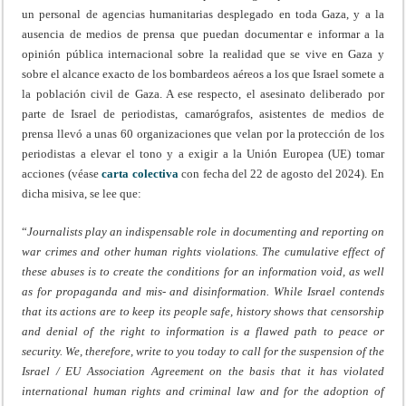
un personal de agencias humanitarias desplegado en toda Gaza, y a la
ausencia de medios de prensa que puedan documentar e informar a la
opinión pública internacional sobre la realidad que se vive en Gaza y
sobre el alcance exacto de los bombardeos aéreos a los que Israel somete a
la población civil de Gaza. A ese respecto, el asesinato deliberado por
parte de Israel de periodistas, camarógrafos, asistentes de medios de
prensa llevó a unas 60 organizaciones que velan por la protección de los
periodistas a elevar el tono y a exigir a la Unión Europea (UE) tomar
acciones (véase
carta colectiva
con fecha del 22 de agosto del 2024). En
dicha misiva, se lee que:
“
Journalists play an indispensable role in documenting and reporting on
war crimes and other human rights violations. The cumulative effect of
these abuses is to create the conditions for an information void, as well
as for propaganda and mis- and disinformation. While Israel contends
that its actions are to keep its people safe, history shows that censorship
and denial of the right to information is a flawed path to peace or
security. We, therefore, write to you today to call for the suspension of the
Israel / EU Association Agreement on the basis that it has violated
international human rights and criminal law and for the adoption of