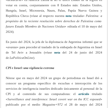
votar en contra, conjuntamente con 8 Estados más: Estados Unidos,
Hungría, Israel, Micronesia, Nauru, Palau, Papúa Nueva Guinea y
República Checa (véase al respecto nuestra
nota
titulada»
Palestina: a
propósito de la reciente resolución sobre derechos de Palestina como
futuro Estado Miembro de Naciones Unidas
» editada el 10 de mayo del
2024).
En junio del 2024, la jefa de la diplomacia de Argentina informó que se
«
avanza
» para proceder al traslado de la embajada de Argentina en Israel
de Tel Aviv a Jerusalén (véase
nota
del 24 de junio del 2024
de
LaPolíticaOnLine
).
CPI e Israel: una vigilancia extrema
Nótese que en mayo del 2024 un grupo de periodistas en Israel dió a
conocer un programa específico de escuchas e intercepción de los
servicios de inteligencia israelíes dedicado únicamente al personal de la
CPI y al contenido de sus computadoras: el
artículo
titulado
«
Surveillance and interference: Israel covert war on the ICC exposed
»
publicado por el medio
Magazine+972
el 28 de mayo del 2024