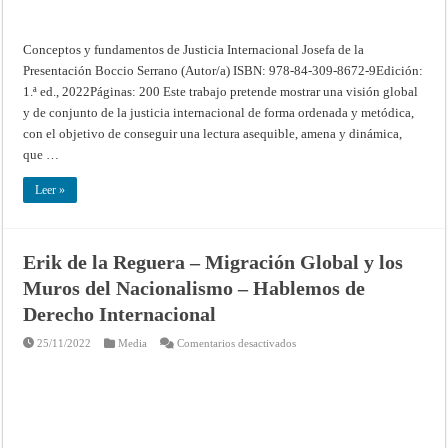
Conceptos y fundamentos de Justicia Internacional Josefa de la
Presentación Boccio Serrano (Autor/a) ISBN: 978-84-309-8672-9Edición:
1.ª ed., 2022Páginas: 200 Este trabajo pretende mostrar una visión global
y de conjunto de la justicia internacional de forma ordenada y metódica,
con el objetivo de conseguir una lectura asequible, amena y dinámica,
que …
Leer »
Erik de la Reguera – Migración Global y los
Muros del Nacionalismo – Hablemos de
Derecho Internacional
en
25/11/2022
Media
Comentarios desactivados
Erik
de
la
Reguera
–
Migración
Global
y