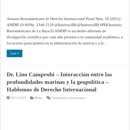
Anuario Iberoamericano de Derecho Internacional Penal Núm. 10 (2022):
ANIDIP 10 ISSNe: 2346-3120 @InstitutoIIH @InstitutoIIH SPDI Instituto
Iberoamericano de La Haya El ANIDIP es un medio arbitrado de
divulgación científica que cada año presenta a la comunidad académica, a
los actores participantes en la administración de justicia y a la …
Leer »
Dr. Lino Camprubí – Interacción entre las
profundidades marinas y la geopolítica –
Hablemos de Derecho Internacional
en
30/11/2022
Media
Comentarios desactivados
Dr.
Lino
Camprubí
–
Interacción
entre
las
profundidades
marinas