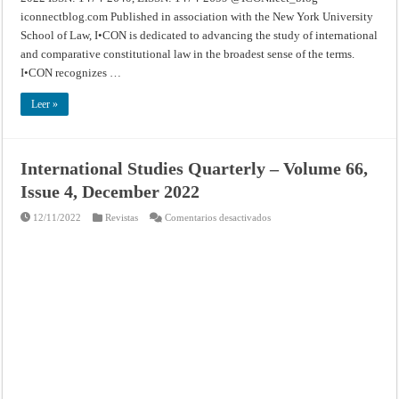
iconnectblog.com Published in association with the New York University
School of Law, I•CON is dedicated to advancing the study of international
and comparative constitutional law in the broadest sense of the terms.
I•CON recognizes …
Leer »
International Studies Quarterly – Volume 66,
Issue 4, December 2022
en
12/11/2022
Revistas
Comentarios desactivados
International
Studies
Quarterly
–
Volume
66,
Issue
4,
December
2022