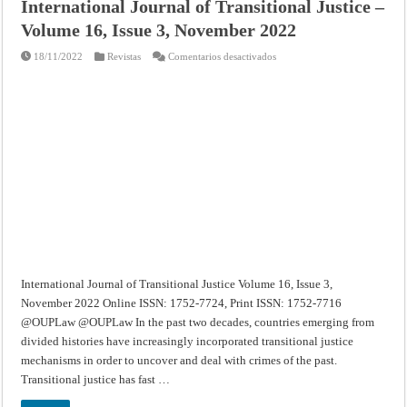
International Journal of Transitional Justice –
Volume 16, Issue 3, November 2022
en
18/11/2022
Revistas
Comentarios desactivados
International
Journal
of
Transitional
Justice
–
Volume
16,
Issue
3,
November
2022
International Journal of Transitional Justice Volume 16, Issue 3,
November 2022 Online ISSN: 1752-7724, Print ISSN: 1752-7716
@OUPLaw @OUPLaw In the past two decades, countries emerging from
divided histories have increasingly incorporated transitional justice
mechanisms in order to uncover and deal with crimes of the past.
Transitional justice has fast …