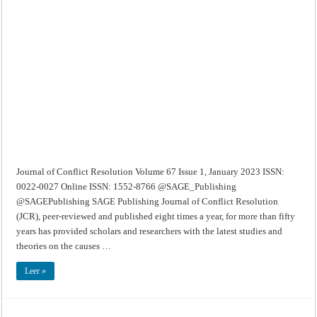
Journal
of
Conflict
Resolution
–
Volume
67
Issue
1,
January
2023
Journal of Conflict Resolution Volume 67 Issue 1, January 2023 ISSN:
0022-0027 Online ISSN: 1552-8766 @SAGE_Publishing
@SAGEPublishing SAGE Publishing Journal of Conflict Resolution
(JCR), peer-reviewed and published eight times a year, for more than fifty
years has provided scholars and researchers with the latest studies and
theories on the causes …
Leer »