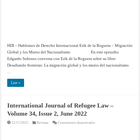
los
Muros
del
Nacionalismo
–
Hablemos
de
Derecho
Internacional
HDI – Hablemos de Derecho Internacional Erik de la Reguera – Migración
Global y los Muros del Nacionalismo En este episodio
Edgardo Sobenes conversa con Erik de la Reguera sobre su libro
Desafiando fronteras: La migración global y los muros del nacionalismo.
…
Leer »
International Journal of Refugee Law –
Volume 34, Issue 2, June 2022
en
22/11/2022
Revistas
Comentarios desactivados
International
Journal
of
Refugee