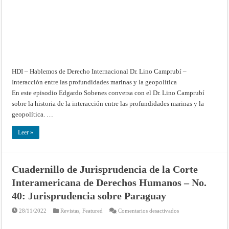
y
la
geopolítica
–
Hablemos
de
Derecho
Internacional
HDI – Hablemos de Derecho Internacional Dr. Lino Camprubí –
Interacción entre las profundidades marinas y la geopolítica
En este episodio Edgardo Sobenes conversa con el Dr. Lino Camprubí
sobre la historia de la interacción entre las profundidades marinas y la
geopolítica. …
Leer »
Cuadernillo de Jurisprudencia de la Corte
Interamericana de Derechos Humanos – No.
40: Jurisprudencia sobre Paraguay
en
28/11/2022
Revistas
,
Featured
Comentarios desactivados
Cuadernillo
de
Jurisprudencia