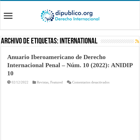
Archivo de Etiquetas:
International
Anuario Iberoamericano de Derecho
Internacional Penal – Núm. 10 (2022): ANIDIP
10
en
02/12/2022
Revistas
,
Featured
Comentarios desactivados
Anuario
Iberoamericano
de
Derecho
Internacional
Penal
–
Núm.
10
(2022):
ANIDIP
10