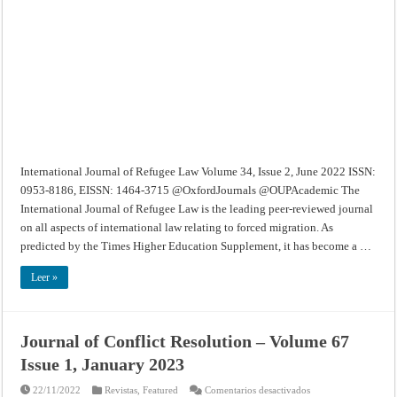
Law
–
Volume
34,
Issue
2,
June
2022
International Journal of Refugee Law Volume 34, Issue 2, June 2022 ISSN:
0953-8186, EISSN: 1464-3715 @OxfordJournals @OUPAcademic The
International Journal of Refugee Law is the leading peer-reviewed journal
on all aspects of international law relating to forced migration. As
predicted by the Times Higher Education Supplement, it has become a …
Leer »
Journal of Conflict Resolution – Volume 67
Issue 1, January 2023
en
22/11/2022
Revistas
,
Featured
Comentarios desactivados