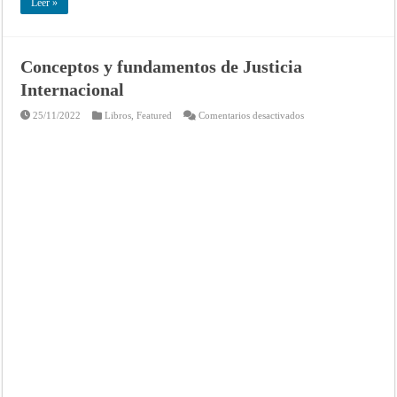
Leer »
Conceptos y fundamentos de Justicia
Internacional
en
25/11/2022
Libros
,
Featured
Comentarios desactivados
Conceptos
y
fundamentos
de
Justicia
Internacional