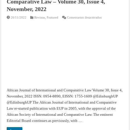
Comparative Law – Volume 30, Issue 4,
November, 2022
en
26/11/2022
Revistas
,
Featured
Comentarios desactivados
African
Journal
of
International
and
Comparative
Law
–
Volume
30,
Issue
4,
November,
2022
African Journal of International and Comparative Law Volume 30, Issue 4,
November, 2022 ISSN: 0954-8890, EISSN: 1755-1609 @EdinburghUP
@EdinburghUP The African Journal of International and Comparative
Law re-started publication with EUP in 2005, with the approval of the
African Society of International and Comparative Law. The eminent
Editorial Board continues as previously, with …