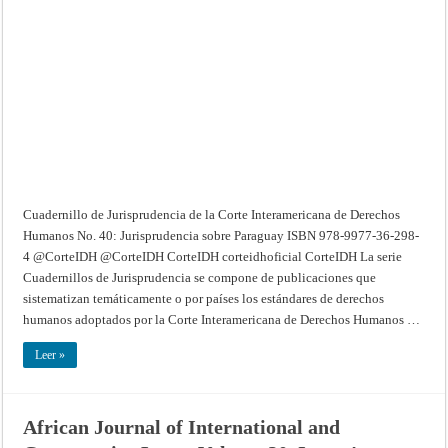
de
la
Corte
Interamericana
de
Derechos
Humanos
–
No.
40:
Jurisprudencia
sobre
Paraguay
Cuadernillo de Jurisprudencia de la Corte Interamericana de Derechos
Humanos No. 40: Jurisprudencia sobre Paraguay ISBN 978-9977-36-298-
4 @CorteIDH @CorteIDH CorteIDH corteidhoficial CorteIDH La serie
Cuadernillos de Jurisprudencia se compone de publicaciones que
sistematizan temáticamente o por países los estándares de derechos
humanos adoptados por la Corte Interamericana de Derechos Humanos …
Leer »
African Journal of International and