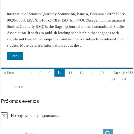
International Studies Quarterly Volume 66, Issue 4, December 2022 ISSN:
0020-8833, EISSN: 1468-2478 @ISQ_Jrnl @OUPAcademic International
Studies Quarterly (ISQ) is the flagship journal of the International Studies
Association. It seeks to publish leading scholarship that engages with
significant theoretical, empirical, and normative subjects in international
studies. More detailed information about the …
Leer »
10
« First
...
«
8
9
11
12
»
20
Page 10 of 82
30
40
...
Last »
Próximos eventos
No hay eventos programados.
Aviso