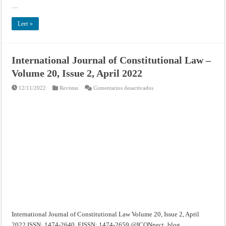
…
Leer »
International Journal of Constitutional Law –
Volume 20, Issue 2, April 2022
en
12/11/2022
Revistas
Comentarios desactivados
International
Journal
of
Constitutional
Law
–
Volume
20,
Issue
2,
April
2022
International Journal of Constitutional Law Volume 20, Issue 2, April
2022 ISSN: 1474-2640, EISSN: 1474-2659 @ICONnect_blog