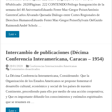
6Publicado: 2020Páginas: 222 CONTENIDO Prólogo Inauguración de la
semana del 40 AniversarioEduardo Ferrer Mac-Gregor PoisotAntónio
GuterresCarlos Alvarado Quesada Diálogo entre Cortes Regionales de
Derechos HumanosEduardo Ferrer Mac-Gregor PoisotSylvain OréGuido
RaimondiAndré Scholz …
Leer »
Intercambio de publicaciones (Décima
Conferencia Interamericana, Caracas – 1954)
28/01/2020
Conferencias Internacionales Americanas
en
Comentarios desactivados
Intercambio
de
La Décima Conferencia Interamericana, Considerando: Que la
publicaciones
Organización de los Estados Americanos se propone fomentar el
(Décima
Conferencia
desarrollo cultural, económico y social de los países de nuestro
Interamericana,
Caracas
Continente, procediendo para ello por medio de una acción cooperativa;
–
1954)
y Que es importante difundir los conocimientos y estímulos espirituales
que se resumen en …
Leer »