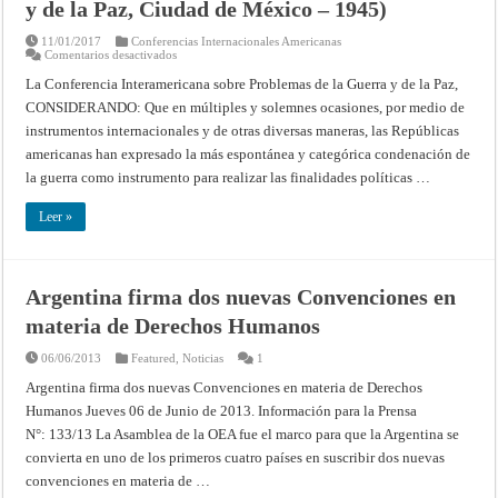
y de la Paz, Ciudad de México – 1945)
11/01/2017
Conferencias Internacionales Americanas
en
Comentarios desactivados
Control
de
La Conferencia Interamericana sobre Problemas de la Guerra y de la Paz,
armamentos
CONSIDERANDO: Que en múltiples y solemnes ocasiones, por medio de
(Conferencia
Interamericana
instrumentos inter­nacionales y de otras diversas maneras, las Repúblicas
sobre
Problemas
americanas han expre­sado la más espontánea y categórica condenación de
de
la
la guerra como instru­mento para realizar las finalidades políticas …
Guerra
y
de
Leer »
la
Paz,
Ciudad
de
México
Argentina firma dos nuevas Convenciones en
–
1945)
materia de Derechos Humanos
06/06/2013
Featured
,
Noticias
1
Argentina firma dos nuevas Convenciones en materia de Derechos
Humanos Jueves 06 de Junio de 2013. Información para la Prensa
N°: 133/13 La Asamblea de la OEA fue el marco para que la Argentina se
convierta en uno de los primeros cuatro países en suscribir dos nuevas
convenciones en materia de …