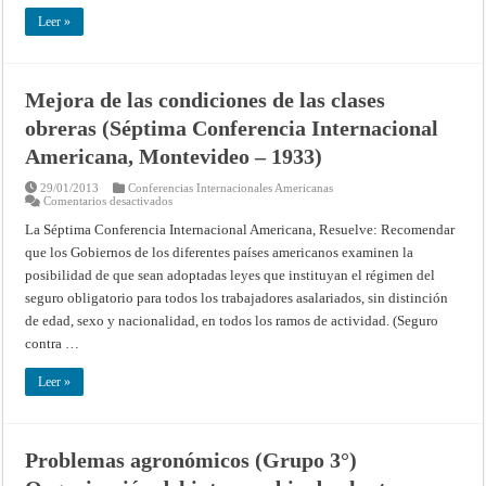
Leer »
Mejora de las condiciones de las clases
obreras (Séptima Conferencia Internacional
Americana, Montevideo – 1933)
29/01/2013
Conferencias Internacionales Americanas
en
Comentarios desactivados
Mejora
de
La Séptima Conferencia Internacional Americana, Resuelve: Recomendar
las
que los Gobiernos de los diferentes países americanos examinen la
condiciones
de
posibilidad de que sean adoptadas leyes que instituyan el régimen del
las
clases
seguro obligatorio para todos los trabajadores asalariados, sin distinción
obreras
(Séptima
de edad, sexo y nacionalidad, en todos los ramos de actividad. (Seguro
Conferencia
contra …
Internacional
Americana,
Montevideo
Leer »
–
1933)
Problemas agronómicos (Grupo 3°)