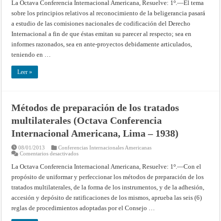
de
La Octava Conferencia Internacional Americana, Resuelve: 1º.—El tema
la
sobre los principios relativos al reconocimiento de la beligerancia pasará
beligerancia
(Octava
a estudio de las comisiones nacionales de codificación del Derecho
Conferencia
Internacional
Internacional a fin de que éstas emitan su parecer al respecto; sea en
Americana,
Lima
informes razonados, sea en ante-proyectos debidamente articulados,
–
teniendo en …
1938)
Leer »
Métodos de preparación de los tratados
multilaterales (Octava Conferencia
Internacional Americana, Lima – 1938)
08/01/2013
Conferencias Internacionales Americanas
en
Comentarios desactivados
Métodos
de
La Octava Conferencia Internacional Americana, Resuelve: 1º.—Con el
preparación
propósito de uniformar y perfeccionar los métodos de preparación de los
de
los
tratados multilaterales, de la forma de los instrumentos, y de la adhesión,
tratados
multilaterales
accesión y depósito de ratificaciones de los mismos, aprueba las seis (6)
(Octava
Conferencia
reglas de procedimientos adoptadas por el Consejo …
Internacional
Americana,