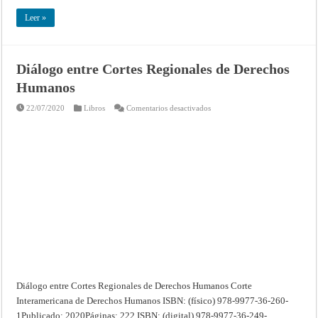
Leer »
Diálogo entre Cortes Regionales de Derechos
Humanos
en
22/07/2020
Libros
Comentarios desactivados
Diálogo
entre
Cortes
Regionales
de
Derechos
Humanos
Diálogo entre Cortes Regionales de Derechos Humanos Corte
Interamericana de Derechos Humanos ISBN: (físico) 978-9977-36-260-
1Publicado: 2020Páginas: 222 ISBN: (digital) 978-9977-36-249-