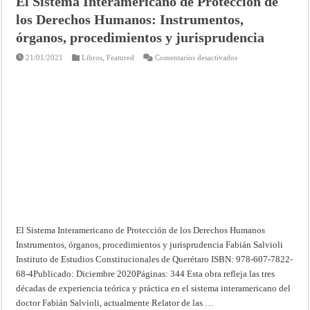
El Sistema Interamericano de Protección de
los Derechos Humanos: Instrumentos,
órganos, procedimientos y jurisprudencia
en
21/01/2021
Libros
,
Featured
Comentarios desactivados
El
Sistema
Interamericano
de
Protección
de
los
Derechos
Humanos:
Instrumentos,
órganos,
procedimientos
y
jurisprudencia
El Sistema Interamericano de Protección de los Derechos Humanos
Instrumentos, órganos, procedimientos y jurisprudencia Fabián Salvioli
Instituto de Estudios Constitucionales de Querétaro ISBN: 978-607-7822-
68-4Publicado: Diciembre 2020Páginas: 344 Esta obra refleja las tres
décadas de experiencia teórica y práctica en el sistema interamericano del
doctor Fabián Salvioli, actualmente Relator de las …