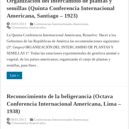
Organización del intercambio de plantas y
semillas (Quinta Conferencia Internacional
Americana, Santiago – 1923)
20/01/2013
Conferencias Internacionales Americanas
en
Comentarios desactivados
Problemas
agronómicos
La Quinta Conferencia Internacional Americana, Resuelve: Hacer a los
(Grupo
Gobiernos de las Repúblicas de América las recomendaciones siguientes:
3°)
Organización
(3º. Grupo) ORGANIZACIÓN DEL INTERCAMBIO DE PLANTAS Y
del
intercambio
SEMILLAS 1º. Todas las estaciones experimentales de genética animal o
de
plantas
vegetal, de los países americanos, organizarán el canje de plantas y
y
semillas, para fines …
semillas
(Quinta
Conferencia
Leer »
Internacional
Americana,
Santiago
–
1923)
Reconocimiento de la beligerancia (Octava
Conferencia Internacional Americana, Lima –
1938)
08/01/2013
Conferencias Internacionales Americanas
en
Comentarios desactivados
Reconocimiento