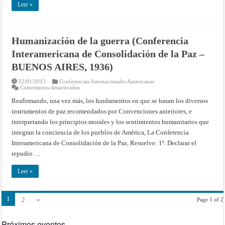
Lima
Leer »
–
1938)
Humanización de la guerra (Conferencia
Interamericana de Consolidación de la Paz –
BUENOS AIRES, 1936)
02/01/2013
Conferencias Internacionales Americanas
en
Comentarios desactivados
Humanización
de
Reafirmando, una vez más, los fundamentos en que se basan los diversos
la
instrumentos de paz recomendados por Convenciones anteriores, e
guerra
(Conferencia
interpretando los principios morales y los sentimientos humanitarios que
Interamericana
de
integran la conciencia de los pueblos de América, La Conferencia
Consolidación
de
Interamericana de Consolidación de la Paz, Resuelve: 1º. Declarar el
la
repudio …
Paz
–
BUENOS
Leer »
AIRES,
1936)
1
2
»
Page 1 of 2
Próximos eventos