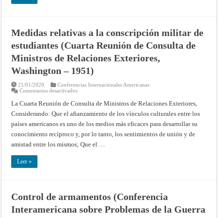
Medidas relativas a la conscripción militar de
estudiantes (Cuarta Reunión de Consulta de
Ministros de Relaciones Exteriores,
Washington – 1951)
21/01/2020
Conferencias Internacionales Americanas
en
Comentarios desactivados
Medidas
relativas
La Cuarta Reunión de Consulta de Ministros de Relaciones Exteriores,
a
Considerando: Que el afianzamiento de los vínculos culturales entre los
la
conscripción
países americanos es uno de los medios más eficaces para desarrollar su
militar
de
conocimiento recíproco y, por lo tanto, los sentimientos de unión y de
estudiantes
(Cuarta
amistad entre los mismos; Que el …
Reunión
de
Consulta
Leer »
de
Ministros
de
Relaciones
Exteriores,
Control de armamentos (Conferencia
Washington
–
Interamericana sobre Problemas de la Guerra
1951)