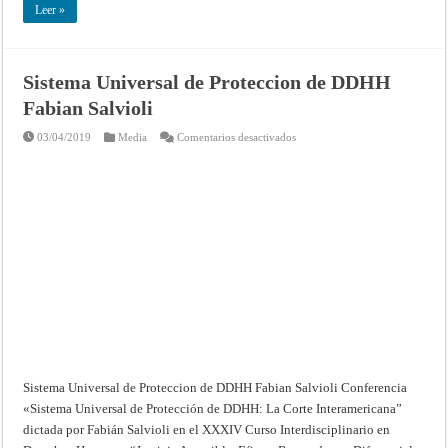
Leer »
Sistema Universal de Proteccion de DDHH
Fabian Salvioli
en
03/04/2019
Media
Comentarios desactivados
Sistema
Universal
de
Proteccion
de
DDHH
Fabian
Salvioli
Sistema Universal de Proteccion de DDHH Fabian Salvioli Conferencia
«Sistema Universal de Protección de DDHH: La Corte Interamericana”
dictada por Fabián Salvioli en el XXXIV Curso Interdisciplinario en