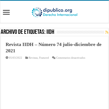
Archivo de Etiquetas:
IIDH
Revista IIDH – Número 74 julio-diciembre de
2021
en
05/03/2022
Revistas
,
Featured
Comentarios desactivados
Revista
IIDH
–
Número
74
julio-
diciembre
de
2021