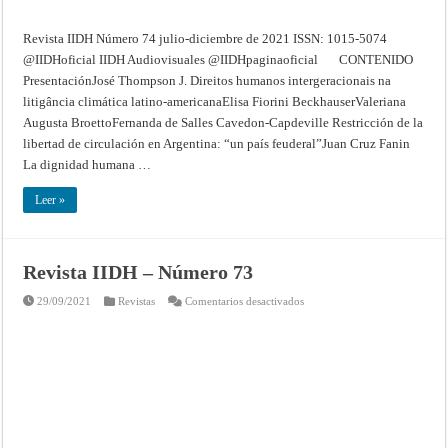
Revista IIDH Número 74 julio-diciembre de 2021 ISSN: 1015-5074
@IIDHoficial IIDH Audiovisuales @IIDHpaginaoficial CONTENIDO
PresentaciónJosé Thompson J. Direitos humanos intergeracionais na
litigância climática latino-americanaElisa Fiorini BeckhauserValeriana
Augusta BroettoFernanda de Salles Cavedon-Capdeville Restricción de la
libertad de circulación en Argentina: “un país feuderal”Juan Cruz Fanin
La dignidad humana …
Leer »
Revista IIDH – Número 73
en
29/09/2021
Revistas
Comentarios desactivados
Revista
IIDH
–
Número
73