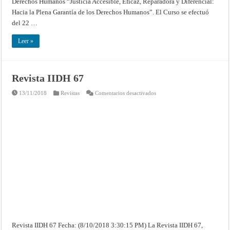
Derechos Humanos “Justicia Accesible, Eficaz, Reparadora y Diferencial:
Hacia la Plena Garantía de los Derechos Humanos”. El Curso se efectuó
del 22 …
Leer »
Revista IIDH 67
en
13/11/2018
Revistas
Comentarios desactivados
Revista
IIDH
67
Revista IIDH 67 Fecha: (8/10/2018 3:30:15 PM) La Revista IIDH 67,