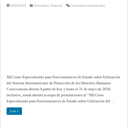
en
06/06/2019
Actividades
,
Featured
Comentarios desactivados
XII
Curso
Especializado
para
Funcionarias/os
de
Estado
sobre
Utilización
del
Sistema
Interamericano
de
Protección
de
los
Derechos
Humanos
XII Curso Especializado para Funcionarias/os de Estado sobre Utilización
del Sistema Interamericano de Protección de los Derechos Humanos
Convocatoria abierta A partir de hoy y hasta el 31 de mayo de 2019,
inclusive, estará abierta la etapa de postulaciones al “XII Curso
Especializado para Funcionarias/os de Estado sobre Utilización del …
Leer »