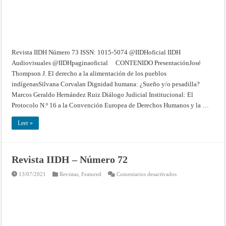
Revista IIDH Número 73 ISSN: 1015-5074 @IIDHoficial IIDH
Audiovisuales @IIDHpaginaoficial CONTENIDO PresentaciónJosé
Thompson J. El derecho a la alimentación de los pueblos
indígenasSilvana Corvalan Dignidad humana: ¿Sueño y/o pesadilla?
Marcos Geraldo Hernández Ruiz Diálogo Judicial Institucional: El
Protocolo N.º 16 a la Convención Europea de Derechos Humanos y la …
Leer »
Revista IIDH – Número 72
en
13/07/2021
Revistas
,
Featured
Comentarios desactivados
Revista
IIDH
–
Número
72