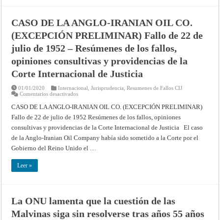
de
los
los
fallos,
fallos,
opiniones
CASO DE LA ANGLO-IRANIAN OIL CO.
opiniones
consultivas
consultivas
y
(EXCEPCIÓN PRELIMINAR) Fallo de 22 de
y
providencias
providencias
de
de
julio de 1952 – Resúmenes de los fallos,
la
la
Corte
Corte
Internacional
opiniones consultivas y providencias de la
Internacional
de
de
Justicia
Corte Internacional de Justicia
Justicia
01/01/2020
Internacional
,
Jurisprudencia
,
Resumenes de Fallos CIJ
en
Comentarios desactivados
CASO
DE
CASO DE LA ANGLO-IRANIAN OIL CO. (EXCEPCIÓN PRELIMINAR)
LA
Fallo de 22 de julio de 1952 Resúmenes de los fallos, opiniones
ANGLO-
IRANIAN
consultivas y providencias de la Corte Internacional de Justicia El caso
OIL
CO.
de la Anglo-Iranian Oil Company había sido sometido a la Corte por el
(EXCEPCIÓN
PRELIMINAR)
Gobierno del Reino Unido el …
Fallo
de
22
Leer »
de
julio
de
1952
–
La ONU lamenta que la cuestión de las
Resúmenes
de
Malvinas siga sin resolverse tras años 55 años
los
fallos,