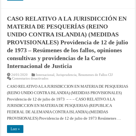
ISLANDIA)
(MEDIDAS
PROVISIONALES)
Providencia
de
CASO RELATIVO A LA JURISDICCIÓN EN
12
de
MATERIA DE PESQUERÍAS (REINO
julio
de
UNIDO CONTRA ISLANDIA) (MEDIDAS
1973
–
Resúmenes
PROVISIONALES) Providencia de 12 de julio
de
los
de 1973 – Resúmenes de los fallos, opiniones
fallos,
opiniones
consultivas y providencias de la Corte
consultivas
y
Internacional de Justicia
providencias
de
la
24/01/2020
Internacional
,
Jurisprudencia
,
Resumenes de Fallos CIJ
Corte
en
Comentarios desactivados
Internacional
CASO
de
RELATIVO
CASO RELATIVO A LA JURISDICCION EN MATERIA DE PESQUERIAS
Justicia
A
(REINO UNIDO CONTRA ISLANDIA) (MEDIDAS PROVISIONALES)
LA
JURISDICCIÓN
Providencia de 12 de julio de 1973 – – – CASO RELATIVO A LA
EN
MATERIA
JURISDICCION EN MATERIA DE PESQUERIAS (REPUBLICA
DE
PESQUERÍAS
FEDERAL DE ALEMANIA CONTRA ISLANDIA) (MEDIDAS
(REINO
PROVISIONALES) Providencia de 12 de julio de 1973 Resúmenes …
UNIDO
CONTRA
ISLANDIA)
Leer »
(MEDIDAS
PROVISIONALES)