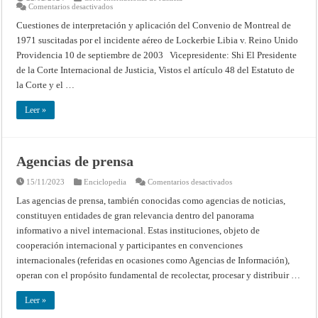
en
Comentarios desactivados
CUESTIONES
RELACIONADAS
Cuestiones de interpretación y aplicación del Convenio de Montreal de
CON
1971 suscitadas por el incidente aéreo de Lockerbie Libia v. Reino Unido
LA
INTERPRETACIÓN
Providencia 10 de septiembre de 2003 Vicepresidente: Shi El Presidente
Y
LA
de la Corte Internacional de Justicia, Vistos el artículo 48 del Estatuto de
APLICACIÓN
DEL
la Corte y el …
CONVENIO
DE
MONTREAL
Leer »
DE
1971,
PLANTEADAS
DE
RESULTAS
Agencias de prensa
DEL
INCIDENTE
AÉREO
en
15/11/2023
Enciclopedia
Comentarios desactivados
DE
Agencias
LOCKERBIE
de
Las agencias de prensa, también conocidas como agencias de noticias,
(LA
prensa
JAMAHIRIYA
constituyen entidades de gran relevancia dentro del panorama
ÁRABE
LIBIA
informativo a nivel internacional. Estas instituciones, objeto de
contra
cooperación internacional y participantes en convenciones
EL
REINO
internacionales (referidas en ocasiones como Agencias de Información),
UNIDO
DE
operan con el propósito fundamental de recolectar, procesar y distribuir …
GRAN
BRETAÑA
E
Leer »
IRLANDA
DEL