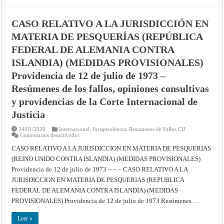
NORTE)
(DESISTIMIENTO)
Providencia
de
CASO RELATIVO A LA JURISDICCIÓN EN
10
de
MATERIA DE PESQUERÍAS (REPÚBLICA
septiembre
de
FEDERAL DE ALEMANIA CONTRA
2003
–
ISLANDIA) (MEDIDAS PROVISIONALES)
Corte
Internacional
Providencia de 12 de julio de 1973 –
de
Justicia
Resúmenes de los fallos, opiniones consultivas
y providencias de la Corte Internacional de
Justicia
24/01/2020
Internacional
,
Jurisprudencia
,
Resumenes de Fallos CIJ
en
Comentarios desactivados
CASO
RELATIVO
CASO RELATIVO A LA JURISDICCION EN MATERIA DE PESQUERIAS
A
(REINO UNIDO CONTRA ISLANDIA) (MEDIDAS PROVISIONALES)
LA
JURISDICCIÓN
Providencia de 12 de julio de 1973 – – – CASO RELATIVO A LA
EN
MATERIA
JURISDICCION EN MATERIA DE PESQUERIAS (REPUBLICA
DE
PESQUERÍAS
FEDERAL DE ALEMANIA CONTRA ISLANDIA) (MEDIDAS
(REPÚBLICA
PROVISIONALES) Providencia de 12 de julio de 1973 Resúmenes …
FEDERAL
DE
ALEMANIA
Leer »
CONTRA