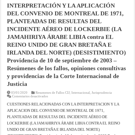
1949
INTERPRETACIÓN Y LA APLICACIÓN
–
Resúmenes
de
DEL CONVENIO DE MONTREAL DE 1971,
los
fallos,
PLANTEADAS DE RESULTAS DEL
opiniones
consultivas
INCIDENTE AÉREO DE LOCKERBIE (LA
y
providencias
JAMAHIRIYA ÁRABE LIBIA contra EL
de
la
REINO UNIDO DE GRAN BRETAÑA E
Corte
Internacional
IRLANDA DEL NORTE) (DESISTIMIENTO)
de
Justicia
Providencia de 10 de septiembre de 2003 –
Resúmenes de los fallos, opiniones consultivas
y providencias de la Corte Internacional de
Justicia
03/01/2020
Resumenes de Fallos CIJ
,
Internacional
,
Jurisprudencia
en
Comentarios desactivados
CUESTIONES
RELACIONADAS
CUESTIONES RELACIONADAS CON LA INTERPRETACION Y LA
CON
APLICACION DEL CONVENIO DE MONTREAL DE 1971,
LA
INTERPRETACIÓN
PLANTEADAS DE RESULTAS DEL INCIDENTE AÉREO DE
Y
LA
LOCKERBIE (LA JAMAHIRIYA ÁRABE LIBIA CONTRA EL REINO
APLICACIÓN
DEL
UNIDO DE GRAN BRETAÑA E IRLANDA DEL NORTE)
CONVENIO