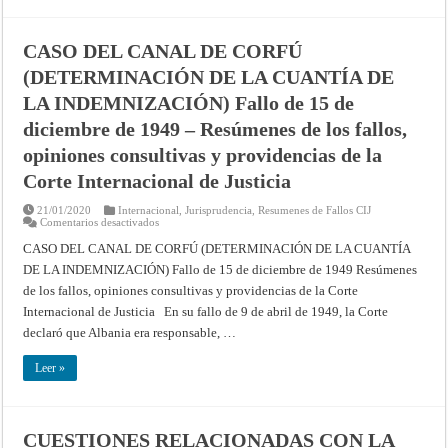
Providencia
de
17
de
CASO DEL CANAL DE CORFÚ
agosto
de
(DETERMINACIÓN DE LA CUANTÍA DE
1972
–
LA INDEMNIZACIÓN) Fallo de 15 de
Resúmenes
de
los
diciembre de 1949 – Resúmenes de los fallos,
fallos,
opiniones
opiniones consultivas y providencias de la
consultivas
y
Corte Internacional de Justicia
providencias
de
la
21/01/2020
Internacional
,
Jurisprudencia
,
Resumenes de Fallos CIJ
Corte
en
Comentarios desactivados
Internacional
CASO
de
DEL
CASO DEL CANAL DE CORFÚ (DETERMINACIÓN DE LA CUANTÍA
Justicia
CANAL
DE LA INDEMNIZACIÓN) Fallo de 15 de diciembre de 1949 Resúmenes
DE
CORFÚ
de los fallos, opiniones consultivas y providencias de la Corte
(DETERMINACIÓN
DE
Internacional de Justicia En su fallo de 9 de abril de 1949, la Corte
LA
CUANTÍA
declaró que Albania era responsable, …
DE
LA
INDEMNIZACIÓN)
Leer »
Fallo
de
15
de
diciembre
CUESTIONES RELACIONADAS CON LA
de