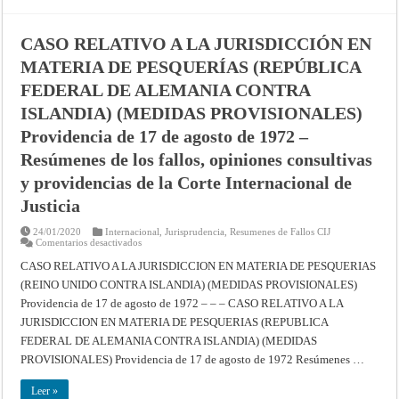
Providencia
de
12
de
CASO RELATIVO A LA JURISDICCIÓN EN
julio
de
MATERIA DE PESQUERÍAS (REPÚBLICA
1973
–
FEDERAL DE ALEMANIA CONTRA
Resúmenes
de
los
ISLANDIA) (MEDIDAS PROVISIONALES)
fallos,
opiniones
Providencia de 17 de agosto de 1972 –
consultivas
y
Resúmenes de los fallos, opiniones consultivas
providencias
de
y providencias de la Corte Internacional de
la
Corte
Justicia
Internacional
de
Justicia
24/01/2020
Internacional
,
Jurisprudencia
,
Resumenes de Fallos CIJ
en
Comentarios desactivados
CASO
RELATIVO
CASO RELATIVO A LA JURISDICCION EN MATERIA DE PESQUERIAS
A
(REINO UNIDO CONTRA ISLANDIA) (MEDIDAS PROVISIONALES)
LA
JURISDICCIÓN
Providencia de 17 de agosto de 1972 – – – CASO RELATIVO A LA
EN
MATERIA
JURISDICCION EN MATERIA DE PESQUERIAS (REPUBLICA
DE
PESQUERÍAS
FEDERAL DE ALEMANIA CONTRA ISLANDIA) (MEDIDAS
(REPÚBLICA
PROVISIONALES) Providencia de 17 de agosto de 1972 Resúmenes …
FEDERAL
DE
ALEMANIA
Leer »
CONTRA