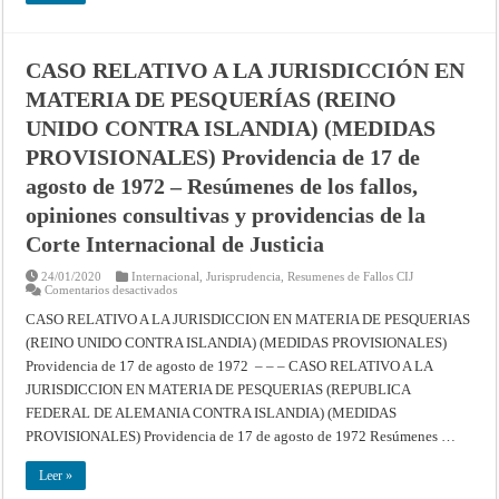
ISLANDIA)
(MEDIDAS
PROVISIONALES)
Providencia
de
CASO RELATIVO A LA JURISDICCIÓN EN
17
de
MATERIA DE PESQUERÍAS (REINO
agosto
de
UNIDO CONTRA ISLANDIA) (MEDIDAS
1972
–
Resúmenes
PROVISIONALES) Providencia de 17 de
de
los
agosto de 1972 – Resúmenes de los fallos,
fallos,
opiniones
opiniones consultivas y providencias de la
consultivas
y
Corte Internacional de Justicia
providencias
de
la
24/01/2020
Internacional
,
Jurisprudencia
,
Resumenes de Fallos CIJ
Corte
en
Comentarios desactivados
Internacional
CASO
de
RELATIVO
CASO RELATIVO A LA JURISDICCION EN MATERIA DE PESQUERIAS
Justicia
A
(REINO UNIDO CONTRA ISLANDIA) (MEDIDAS PROVISIONALES)
LA
JURISDICCIÓN
Providencia de 17 de agosto de 1972 – – – CASO RELATIVO A LA
EN
MATERIA
JURISDICCION EN MATERIA DE PESQUERIAS (REPUBLICA
DE
PESQUERÍAS
FEDERAL DE ALEMANIA CONTRA ISLANDIA) (MEDIDAS
(REINO
PROVISIONALES) Providencia de 17 de agosto de 1972 Resúmenes …
UNIDO
CONTRA
ISLANDIA)
Leer »
(MEDIDAS
PROVISIONALES)