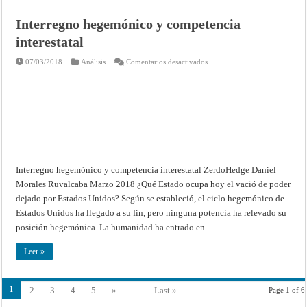
Interregno hegemónico y competencia
interestatal
en
07/03/2018
Análisis
Comentarios desactivados
Interregno
hegemónico
y
competencia
interestatal
Interregno hegemónico y competencia interestatal ZerdoHedge Daniel
Morales Ruvalcaba Marzo 2018 ¿Qué Estado ocupa hoy el vació de poder
dejado por Estados Unidos? Según se estableció, el ciclo hegemónico de
Estados Unidos ha llegado a su fin, pero ninguna potencia ha relevado su
posición hegemónica. La humanidad ha entrado en …
Leer »
1
2
3
4
5
»
...
Last »
Page 1 of 6