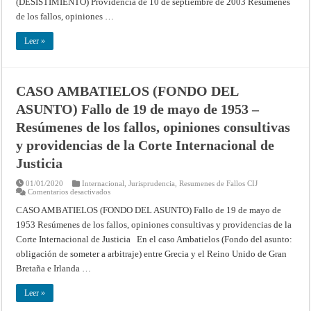
(DESISTIMIENTO) Providencia de 10 de septiembre de 2003 Resúmenes
DE
MONTREAL
de los fallos, opiniones …
DE
1971,
PLANTEADAS
Leer »
DE
RESULTAS
DEL
INCIDENTE
AÉREO
DE
CASO AMBATIELOS (FONDO DEL
LOCKERBIE
(LA
ASUNTO) Fallo de 19 de mayo de 1953 –
JAMAHIRIYA
ÁRABE
Resúmenes de los fallos, opiniones consultivas
LIBIA
contra
y providencias de la Corte Internacional de
EL
REINO
Justicia
UNIDO
DE
GRAN
01/01/2020
Internacional
,
Jurisprudencia
,
Resumenes de Fallos CIJ
BRETAÑA
en
Comentarios desactivados
E
CASO
IRLANDA
AMBATIELOS
CASO AMBATIELOS (FONDO DEL ASUNTO) Fallo de 19 de mayo de
DEL
(FONDO
NORTE)
1953 Resúmenes de los fallos, opiniones consultivas y providencias de la
DEL
(DESISTIMIENTO)
ASUNTO)
Providencia
Corte Internacional de Justicia En el caso Ambatielos (Fondo del asunto:
Fallo
de
de
10
obligación de someter a arbitraje) entre Grecia y el Reino Unido de Gran
19
de
de
Bretaña e Irlanda …
septiembre
mayo
de
de
2003
1953
Leer »
–
–
Resúmenes
Resúmenes
de