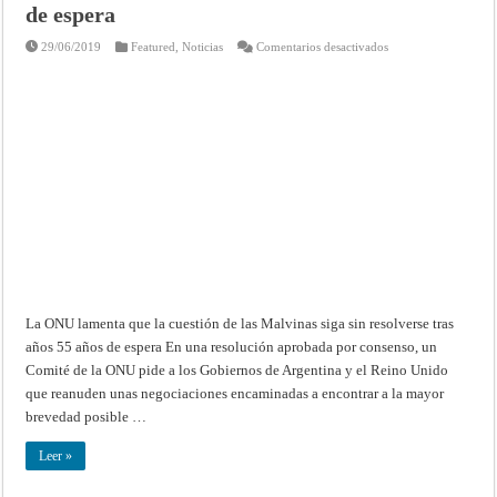
opiniones
de espera
consultivas
y
en
29/06/2019
Featured
providencias
,
Noticias
Comentarios desactivados
La
de
ONU
la
lamenta
Corte
que
Internacional
la
de
cuestión
Justicia
de
las
Malvinas
siga
sin
resolverse
tras
años
55
años
de
espera
La ONU lamenta que la cuestión de las Malvinas siga sin resolverse tras
años 55 años de espera En una resolución aprobada por consenso, un
Comité de la ONU pide a los Gobiernos de Argentina y el Reino Unido
que reanuden unas negociaciones encaminadas a encontrar a la mayor
brevedad posible …
Leer »