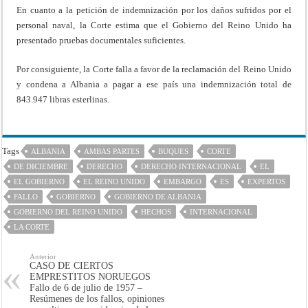
En cuanto a la petición de indemnización por los daños sufridos por el
personal naval, la Corte estima que el Gobierno del Reino Unido ha
presentado prue­bas documentales suficientes.
Por consiguiente, la Corte falla a favor de la recla­mación del Reino Unido
y condena a Albania a pagar a ese país una indemnización total de
843.947 libras es­terlinas.
Tags
ALBANIA
AMBAS PARTES
BUQUES
CORTE
DE DICIEMBRE
DERECHO
DERECHO INTERNACIONAL
EL
EL GOBIERNO
EL REINO UNIDO
EMBARGO
ES
EXPERTOS
FALLO
GOBIERNO
GOBIERNO DE ALBANIA
GOBIERNO DEL REINO UNIDO
HECHOS
INTERNACIONAL
LA CORTE
Anterior
CASO DE CIERTOS
EMPRESTITOS NORUEGOS
Fallo de 6 de julio de 1957 –
Resúmenes de los fallos, opiniones