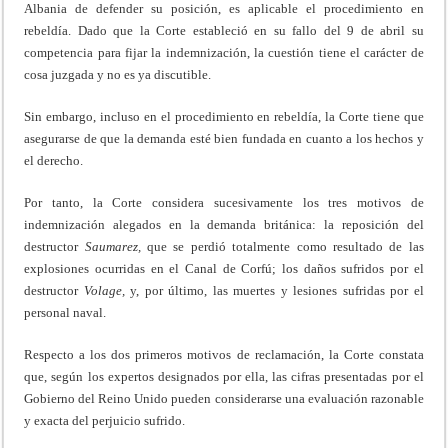
Albania de defender su posición, es aplicable el procedimiento en
rebeldía. Dado que la Corte estableció en su fallo del 9 de abril su
competen­cia para fijar la indemnización, la cuestión tiene el ca­rácter de
cosa juzgada y no es ya discutible.
Sin embargo, incluso en el procedimiento en rebel­día, la Corte tiene que
asegurarse de que la demanda esté bien fundada en cuanto a los hechos y
el derecho.
Por tanto, la Corte considera sucesivamente los tres motivos de
indemnización alegados en la demanda bri­tánica: la reposición del
destructor
Saumarez,
que se perdió totalmente como resultado de las
explosiones ocurridas en el Canal de Corfú; los daños sufridos por el
destructor
Volage,
y, por último, las muertes y lesio­nes sufridas por el
personal naval.
Respecto a los dos primeros motivos de reclama­ción, la Corte constata
que, según los expertos designa­dos por ella, las cifras presentadas por el
Gobierno del Reino Unido pueden considerarse una evaluación razo­nable
y exacta del perjuicio sufrido.