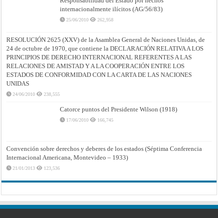
Responsabilidad del Estado por hechos
internacionalmente ilícitos (AG/56/83)
25/06/2010
262,958
RESOLUCIÓN 2625 (XXV) de la Asamblea General de Naciones Unidas, de
24 de octubre de 1970, que contiene la DECLARACIÓN RELATIVA A LOS
PRINCIPIOS DE DERECHO INTERNACIONAL REFERENTES A LAS
RELACIONES DE AMISTAD Y A LA COOPERACIÓN ENTRE LOS
ESTADOS DE CONFORMIDAD CON LA CARTA DE LAS NACIONES
UNIDAS
24/06/2010
238,555
Catorce puntos del Presidente Wilson (1918)
17/06/2010
166,745
Convención sobre derechos y deberes de los estados (Séptima Conferencia
Internacional Americana, Montevideo – 1933)
21/01/2013
123,536