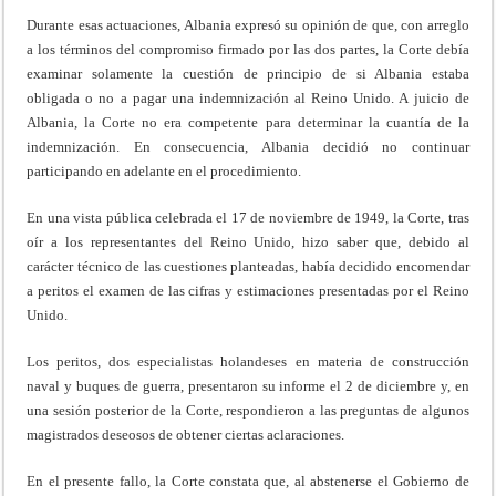
Durante esas actuaciones, Albania expresó su opi­nión de que, con arreglo
a los términos del compromi­so firmado por las dos partes, la Corte debía
examinar solamente la cuestión de principio de si Albania estaba
obligada o no a pagar una indemnización al Reino Uni­do. A juicio de
Albania, la Corte no era competente para determinar la cuantía de la
indemnización. En consecuencia, Albania decidió no continuar
participan­do en adelante en el procedimiento.
En una vista pública celebrada el 17 de noviembre de 1949, la Corte, tras
oír a los representantes del Rei­no Unido, hizo saber que, debido al
carácter técnico de las cuestiones planteadas, había decidido encomendar
a peritos el examen de las cifras y estimaciones presenta­das por el Reino
Unido.
Los peritos, dos especialistas holandeses en materia de construcción
naval y buques de guerra, presentaron su informe el 2 de diciembre y, en
una sesión posterior de la Corte, respondieron a las preguntas de algunos
magistrados deseosos de obtener ciertas aclaraciones.
En el presente fallo, la Corte constata que, al abste­nerse el Gobierno de