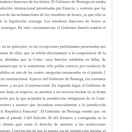
rtadores franceses de los títulos. El Gobierno de Noruega no estaba
solución internacional presentadas por Francia, y sostenía que los
cer de las reclamaciones de los tenedores de bonos, ya que sólo se
 de la legislación noruega. Los tenedores franceses de bonos se
 noruegos. En tales circunstancias, el Gobierno francés remitió el
n, en un principio, en las excepciones preliminares presentadas por
era de ellas, que se refería directamente a la competencia de la
r, afirmaba que la Corte, cuya función estribaba en fallar, de
asuntos que se le sometieran, sólo podía conocer, por conducto de
endidos en una de las cuatro categorías enumeradas en el párrafo 2
echo internacional. A juicio del Gobierno de Noruega, los contratos
terno, y no por el internacional. En segundo lugar, el Gobierno de
una duda al respecto, se atendría a las reservas hechas en la forma
ación por la que aceptaba la jurisdicción obligatoria de la Corte:
ferentes a asuntos que incumban esencialmente a la jurisdicción
e la República Francesa”. El Gobierno de Noruega estimó que, en
ada al párrafo 3 del Artículo 36 del Estatuto y consignada en la
 último país tenía el derecho de atenerse a las restricciones
presas. Convencido de que el asunto era de jurisdicción interna, el