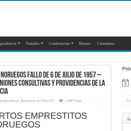
sprudencia
Tratados
Conferencias
Dossier
Calendario
Pró
NORUEGOS Fallo de 6 de julio de 1957 –
niones consultivas y providencias de la
Aviso
cia
Jurisprudencia
,
Resumenes de Fallos CIJ
1,488 Vistas
ERTOS EMPRESTITOS
Re
ORUEGOS