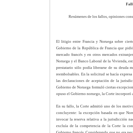
Fall
Resúmenes de los fallos, opiniones consu
El litigio entre Francia y Noruega sobre cier
Gobierno de la República de Francia que pidió 
mercado francés y en otros mercados extranje
Noruega y el Banco Laboral de la Vivienda, est
prestatario sólo podía liberarse de su deuda m
reembolsables. En la solicitud se hacía expresa 
las declaraciones de aceptación de la jurisdi
Gobierno de Noruega formuló ciertas excepcione
opuso el Gobierno noruego, la Corte incorporó a
En su fallo, la Corte admitió uno de los motiv
concluyente: la excepción basada en que Noru
invocar la reserva relativa a la jurisdicción n
excluía de la competencia de la Corte la cont
Gobierno francés. Considerando que no era nec