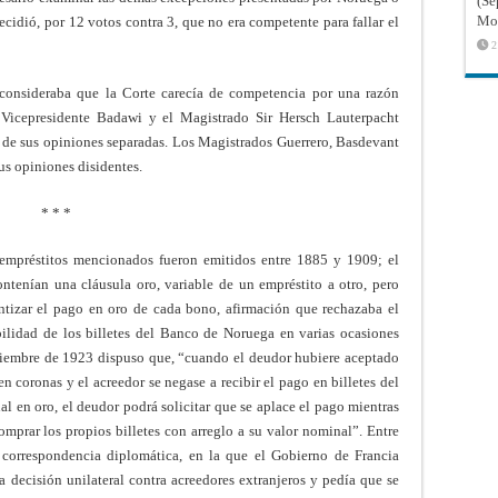
(Sé
Mon
ecidió, por 12 votos contra 3, que no era competente para fallar el
2
onsideraba que la Corte carecía de competencia por una razón
l Vicepresidente Badawi y el Magistrado Sir Hersch Lauterpacht
es de sus opiniones separadas. Los Magistrados Guerrero, Basdevant
us opiniones disidentes.
* * *
s empréstitos mencionados fueron emitidos entre 1885 y 1909; el
ntenían una cláusula oro, variable de un empréstito a otro, pero
antizar el pago en oro de cada bono, afirmación que rechazaba el
ilidad de los billetes del Banco de Noruega en varias ocasiones
ciembre de 1923 dispuso que, “cuando el deudor hubiere aceptado
 coronas y el acreedor se negase a recibir el pago en billetes del
 en oro, el deudor podrá solicitar que se aplace el pago mientras
omprar los propios billetes con arreglo a su valor nominal”. Entre
correspondencia diplomática, en la que el Gobierno de Francia
a decisión unilateral contra acreedores extranjeros y pedía que se