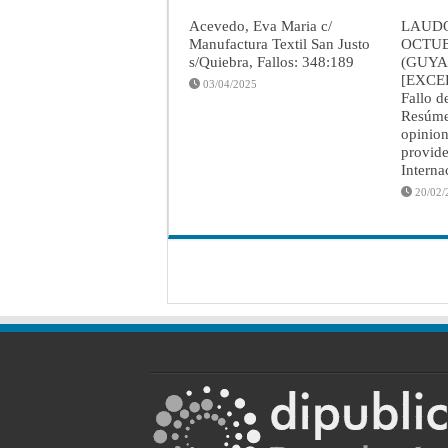
Acevedo, Eva Maria c/
LAUDO
Manufactura Textil San Justo
OCTUB
s/Quiebra, Fallos: 348:189
(GUYA
[EXCE
03/04/2025
Fallo d
Resúmen
opinion
provide
Interna
20/02/