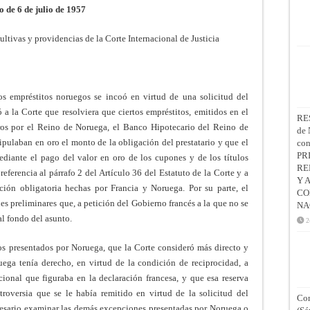
o de 6 de julio de 1957
ltivas y providencias de la Corte Internacional de Justicia
tos empréstitos noruegos se incoó en virtud de una solicitud del
a la Corte que resolviera que ciertos empréstitos, emitidos en el
RE
ros por el Reino de Noruega, el Banco Hipotecario del Reino de
de 
ipulaban en oro el monto de la obligación del prestatario y que el
co
PR
ediante el pago del valor en oro de los cupones y de los títulos
RE
referencia al párrafo 2 del Artículo 36 del Estatuto de la Corte y a
Y 
cción obligatoria hechas por Francia y Noruega. Por su parte, el
CO
s preliminares que, a petición del Gobierno francés a la que no se
NA
l fondo del asunto.
2
os presentados por Noruega, que la Corte consideró más directo y
ega tenía derecho, en virtud de la condición de reciprocidad, a
acional que figuraba en la declaración francesa, y que esa reserva
roversia que se le había remitido en virtud de la solicitud del
Con
esario examinar las demás excepciones presentadas por Noruega o