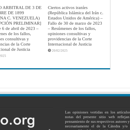
 ARBITRAL DE 3 DE
Ciertos activos iraníes
RE DE 1899
(República Islámica del Irán c.
NA C. VENEZUELA)
Estados Unidos de América) –
PCIÓN PRELIMINAR]
Fallo de 30 de marzo de 2023
e 6 de abril de 2023 –
– Resúmenes de los fallos,
es de los fallos,
opiniones consultivas y
es consultivas y
providencias de la Corte
ncias de la Corte
Internacional de Justicia
cional de Justicia
20/02/2025
2025
Las opiniones vertidas en los artículo
notas del presente sitio web reflejan
pensamiento de sus respectivos autores y
necesariamente el de la Cátedra y/o 