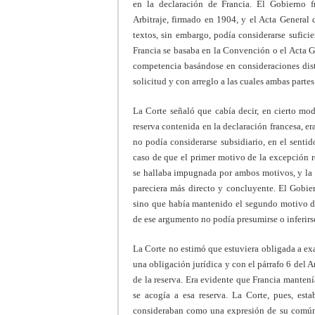
en la declaración de Francia. El Gobierno
Arbitraje, firmado en 1904, y el Acta General
textos, sin embargo, podía considerarse suficie
Francia se basaba en la Convención o el Acta G
competencia basándose en consideraciones dist
solicitud y con arreglo a las cuales ambas partes
La Corte señaló que cabía decir, en cierto mo
reserva contenida en la declaración francesa, er
no podía considerarse subsidiario, en el senti
caso de que el primer motivo de la excepción r
se hallaba impugnada por ambos motivos, y la 
pareciera más directo y concluyente. El Gobie
sino que había mantenido el segundo motivo de
de ese argumento no podía presumirse o inferirs
La Corte no estimó que estuviera obligada a exa
una obligación jurídica y con el párrafo 6 del 
de la reserva. Era evidente que Francia mantení
se acogía a esa reserva. La Corte, pues, est
consideraban como una expresión de su común 