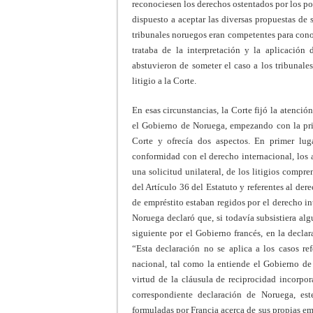
reconociesen los derechos ostentados por los po
dispuesto a aceptar las diversas propuestas de 
tribunales noruegos eran competentes para cono
trataba de la interpretación y la aplicación
abstuvieron de someter el caso a los tribunales
litigio a la Corte.
En esas circunstancias, la Corte fijó la atenció
el Gobierno de Noruega, empezando con la prim
Corte y ofrecía dos aspectos. En primer luga
conformidad con el derecho internacional, los 
una solicitud unilateral, de los litigios compr
del Artículo 36 del Estatuto y referentes al der
de empréstito estaban regidos por el derecho in
Noruega declaró que, si todavía subsistiera alg
siguiente por el Gobierno francés, en la declar
“Esta declaración no se aplica a los casos re
nacional, tal como la entiende el Gobierno d
virtud de la cláusula de reciprocidad incorpor
correspondiente declaración de Noruega, este
formuladas por Francia acerca de sus propias em