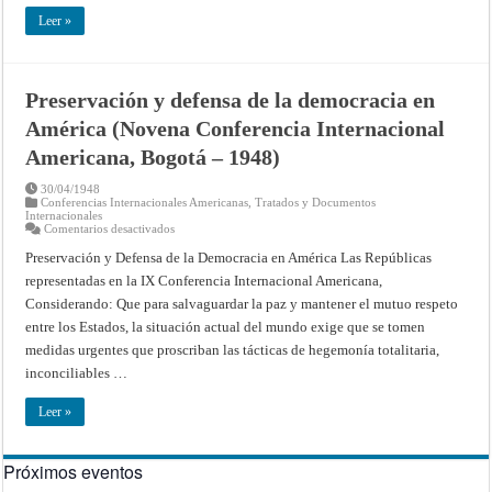
Leer »
Preservación y defensa de la democracia en
América (Novena Conferencia Internacional
Americana, Bogotá – 1948)
30/04/1948
Conferencias Internacionales Americanas
,
Tratados y Documentos
Internacionales
en
Comentarios desactivados
Preservación
y
Preservación y Defensa de la Democracia en América Las Repúblicas
defensa
representadas en la IX Conferencia Internacional Americana,
de
la
Considerando: Que para salvaguardar la paz y mantener el mutuo respeto
democracia
en
entre los Estados, la situación actual del mundo exige que se tomen
América
(Novena
medidas urgentes que proscriban las tácticas de hegemonía totalitaria,
Conferencia
inconciliables …
Internacional
Americana,
Bogotá
Leer »
–
1948)
Próximos eventos