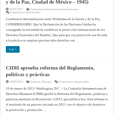
y de la Paz, Ciudad de México – 1945)
20/01/2017
Conferencias Internacionales Americanas
en
Comentarios desactivados
Protección
internacional
Conferencia Interamericana sobre Problemas de la Guerra y de la Paz,
de
CONSIDERANDO: Que la Declaración de las Naciones Unidas ha
los
derechos
consagrado la necesidad de establecer la protección internacional de los
esenciales
del
Derechos Esenciales del Hombre; Que para que esa protección sea llevada
hombre
(Conferencia
a la práctica se requiere precisar tales derechos -así …
Interamericana
sobre
Problemas
Leer »
de
la
Guerra
y
de
CIDH aprueba reforma del Reglamento,
la
Paz,
políticas y prácticas
Ciudad
de
México
en
19/03/2013
Featured
,
Noticias
Comentarios desactivados
–
CIDH
1945)
aprueba
19 de marzo de 2013. Washington, D.C. – La Comisión Interamericana de
reforma
Derechos Humanos (CIDH) aprobó la Reforma del Reglamento, políticas y
del
Reglamento,
prácticas mediante la Resolución 1/2013, que publica hoy. Esta reforma es
políticas
y
el resultado de un proceso iniciado en 2011 con el objetivo de fortalecer
prácticas
la protección y promoción …