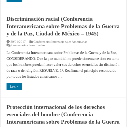
1951)
Discriminación racial (Conferencia
Interamericana sobre Problemas de la Guerra
y de la Paz, Ciudad de México – 1945)
20/01/2017
Conferencias Internacionales Americanas
en
Comentarios desactivados
Discriminación
racial
La Conferencia Interamericana sobre Problemas de la Guerra y de la Paz,
(Conferencia
CONSIDERANDO: Que la paz mundial no puede cimentarse sino en tanto
Interamericana
sobre
que los hombres puedan hacer valer sus derechos esenciales sin distinción
Problemas
de
de raza o de religión, RESUELVE: 1º. Reafirmar el principio reconocido
la
Guerra
por todos los Estados americanos …
y
de
la
Leer »
Paz,
Ciudad
de
México
–
Protección internacional de los derechos
1945)
esenciales del hombre (Conferencia
Interamericana sobre Problemas de la Guerra