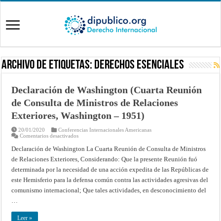
Archivo de Etiquetas:
Derechos Esenciales
Declaración de Washington (Cuarta Reunión
de Consulta de Ministros de Relaciones
Exteriores, Washington – 1951)
20/01/2020
Conferencias Internacionales Americanas
en
Comentarios desactivados
Declaración
de
Declaración de Washington La Cuarta Reunión de Consulta de Ministros
Washington
de Relaciones Exteriores, Considerando: Que la presente Reunión fuó
(Cuarta
Reunión
determinada por la necesidad de una acción expedita de las Repúblicas de
de
Consulta
este Hemisferio para la defensa común contra las actividades agresivas del
de
Ministros
comunismo internacional; Que tales actividades, en desconocimiento del
de
…
Relaciones
Exteriores,
Washington
Leer »
–