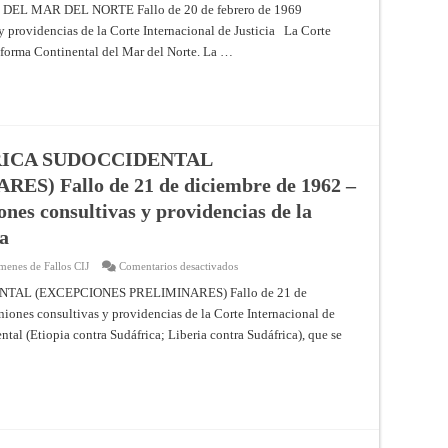
DE
Corte
 MAR DEL NORTE Fallo de 20 de febrero de 1969
opiniones
LA
Internacional
consultivas
y providencias de la Corte Internacional de Justicia La Corte
PLATAFORMA
de
y
CONTINENTAL
Justicia
providencias
ataforma Continental del Mar del Norte. La …
DEL
de
MAR
la
DEL
Corte
NORTE
Internacional
Fallo
de
de
Justicia
20
de
febrero
RICA SUDOCCIDENTAL
de
1969
) Fallo de 21 de diciembre de 1962 –
–
Resúmenes
ones consultivas y providencias de la
de
los
ia
fallos,
opiniones
consultivas
en
menes de Fallos CIJ
Comentarios desactivados
y
CASOS
providencias
RELATIVOS
AL (EXCEPCIONES PRELIMINARES) Fallo de 21 de
de
AL
la
iones consultivas y providencias de la Corte Internacional de
ÁFRICA
Corte
SUDOCCIDENTAL
Internacional
ntal (Etiopia contra Sudáfrica; Liberia contra Sudáfrica), que se
(EXCEPCIONES
de
PRELIMINARES)
Justicia
Fallo
de
21
de
diciembre
de
1962
–