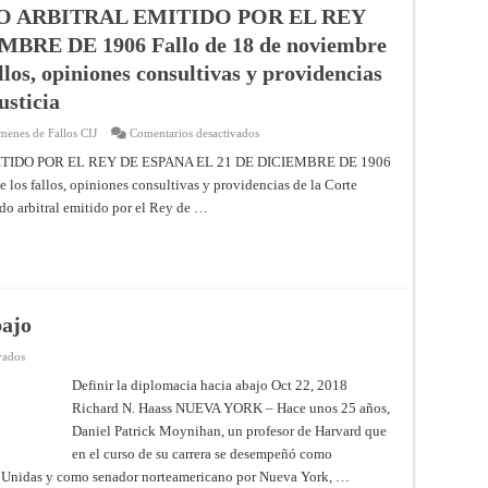
Resúmenes
O ARBITRAL EMITIDO POR EL REY
de
los
BRE DE 1906 Fallo de 18 de noviembre
fallos,
opiniones
los, opiniones consultivas y providencias
consultivas
y
usticia
providencias
de
la
en
menes de Fallos CIJ
Comentarios desactivados
Corte
CASO
Internacional
RELATIVO
IDO POR EL REY DE ESPANA EL 21 DE DICIEMBRE DE 1906
de
AL
Justicia
los fallos, opiniones consultivas y providencias de la Corte
LAUDO
ARBITRAL
udo arbitral emitido por el Rey de …
EMITIDO
POR
EL
REY
DE
ESPAÑA
EL
21
DE
bajo
DICIEMBRE
DE
1906
en
vados
Fallo
Definir
de
la
Definir la diplomacia hacia abajo Oct 22, 2018
18
diplomacia
Richard N. Haass NUEVA YORK – Hace unos 25 años,
de
hacia
noviembre
abajo
Daniel Patrick Moynihan, un profesor de Harvard que
de
1960
en el curso de su carrera se desempeñó como
–
Resúmenes
s Unidas y como senador norteamericano por Nueva York, …
de