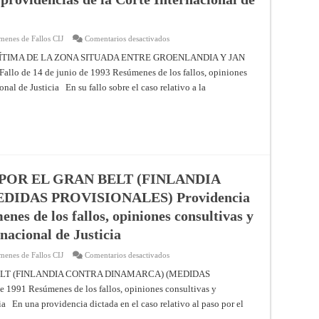
fallos,
consultivas
opiniones
y
consultivas
providencias
y
de
providencias
en
menes de Fallos CIJ
Comentarios desactivados
la
de
CASO
Corte
la
RELATIVO
ÍTIMA DE LA ZONA SITUADA ENTRE GROENLANDIA Y JAN
Internacional
Corte
A
de
 14 de junio de 1993 Resúmenes de los fallos, opiniones
Internacional
LA
Justicia
de
DELIMITACIÓN
nal de Justicia En su fallo sobre el caso relativo a la
Justicia
MARÍTIMA
DE
LA
ZONA
SITUADA
ENTRE
GROENLANDIA
Y
JAN
MAYEN
(DINAMARCA
POR EL GRAN BELT (FINLANDIA
CONTRA
NORUEGA)
IDAS PROVISIONALES) Providencia
Fallo
de
enes de los fallos, opiniones consultivas y
14
de
nacional de Justicia
junio
de
1993
en
menes de Fallos CIJ
Comentarios desactivados
–
CASO
Resúmenes
RELATIVO
ELT (FINLANDIA CONTRA DINAMARCA) (MEDIDAS
de
AL
los
1991 Resúmenes de los fallos, opiniones consultivas y
PASO
fallos,
POR
ia En una providencia dictada en el caso relativo al paso por el
opiniones
EL
consultivas
GRAN