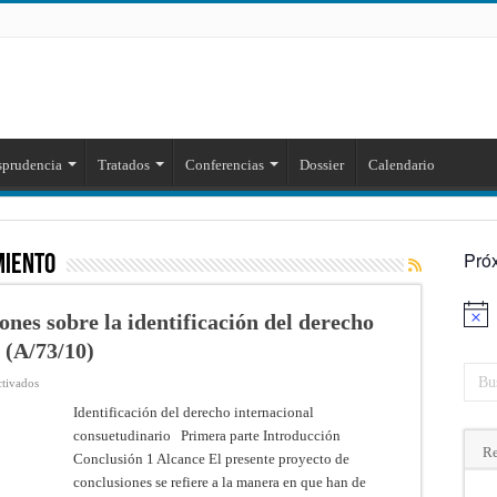
sprudencia
Tratados
Conferencias
Dossier
Calendario
Pró
iento
ones sobre la identificación del derecho
Aviso
 (A/73/10)
en
ctivados
Texto
del
Identificación del derecho internacional
proyecto
consuetudinario Primera parte Introducción
de
conclusiones
Re
Conclusión 1 Alcance El presente proyecto de
sobre
la
conclusiones se refiere a la manera en que han de
identificación