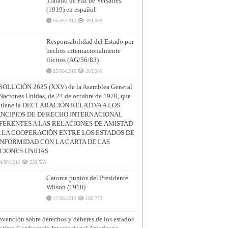
Tratado de Paz de Versalles
(1919) en español
06/06/2010
394,005
Responsabilidad del Estado por
hechos internacionalmente
ilícitos (AG/56/83)
25/06/2010
263,005
SOLUCIÓN 2625 (XXV) de la Asamblea General
Naciones Unidas, de 24 de octubre de 1970, que
ntiene la DECLARACIÓN RELATIVA A LOS
INCIPIOS DE DERECHO INTERNACIONAL
FERENTES A LAS RELACIONES DE AMISTAD
A LA COOPERACIÓN ENTRE LOS ESTADOS DE
NFORMIDAD CON LA CARTA DE LAS
CIONES UNIDAS
4/06/2010
238,586
Catorce puntos del Presidente
Wilson (1918)
17/06/2010
166,773
vención sobre derechos y deberes de los estados