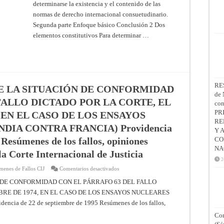
del
determinarse la existencia y el contenido de las
derecho
normas de derecho internacional consuetudinario.
internacional
consuetudinario
Segunda parte Enfoque básico Conclusión 2 Dos
(A/73/10)
elementos constitutivos Para determinar …
RE
E LA SITUACIÓN DE CONFORMIDAD
de 
FALLO DICTADO POR LA CORTE, EL
co
PR
, EN EL CASO DE LOS ENSAYOS
RE
DIA CONTRA FRANCIA) Providencia
Y 
 Resúmenes de los fallos, opiniones
CO
NA
la Corte Internacional de Justicia
2
en
menes de Fallos CIJ
Comentarios desactivados
SOLICITUD
DE
 DE CONFORMIDAD CON EL PÁRRAFO 63 DEL FALLO
EXAMEN
MBRE DE 1974, EN EL CASO DE LOS ENSAYOS NUCLEARES
DE
LA
a de 22 de septiembre de 1995 Resúmenes de los fallos,
SITUACIÓN
DE
Con
CONFORMIDAD
CON