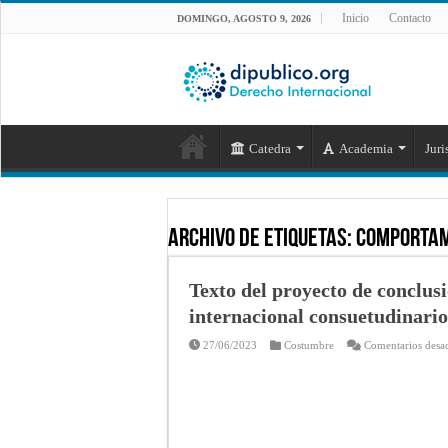
Inicio
Contacto
DOMINGO, AGOSTO 9, 2026
Catedra
Academia
Juri
Archivo de Etiquetas:
comportam
Texto del proyecto de conclusi
internacional consuetudinario
27/06/2023
Costumbre
Comentarios desa