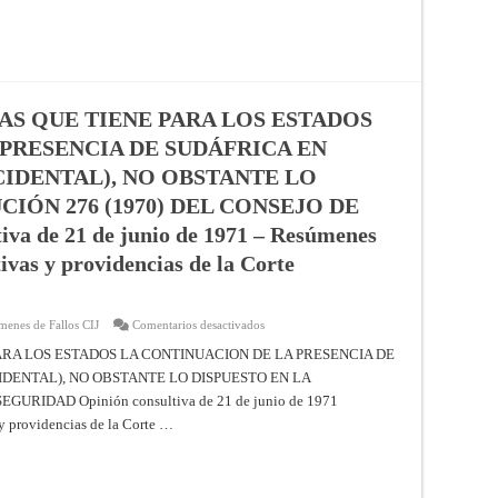
y
BELT
providencias
(FINLANDIA
de
CONTRA
la
DINAMARCA)
Corte
(MEDIDAS
Internacional
PROVISIONALES)
de
Providencia
Justicia
de
29
AS QUE TIENE PARA LOS ESTADOS
de
julio
PRESENCIA DE SUDÁFRICA EN
de
1991
CIDENTAL), NO OBSTANTE LO
–
Resúmenes
IÓN 276 (1970) DEL CONSEJO DE
de
los
a de 21 de junio de 1971 – Resúmenes
fallos,
opiniones
tivas y providencias de la Corte
consultivas
y
providencias
de
la
en
menes de Fallos CIJ
Comentarios desactivados
Corte
CONSECUENCIAS
Internacional
JURÍDICAS
ARA LOS ESTADOS LA CONTINUACION DE LA PRESENCIA DE
de
QUE
Justicia
DENTAL), NO OBSTANTE LO DISPUESTO EN LA
TIENE
PARA
URIDAD Opinión consultiva de 21 de junio de 1971
LOS
ESTADOS
 y providencias de la Corte …
LA
CONTINUACIÓN
DE
LA
PRESENCIA
DE