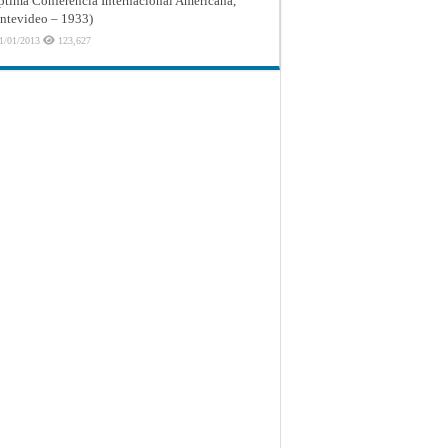
ptima Conferencia Internacional Americana,
tevideo – 1933)
1/01/2013
123,627