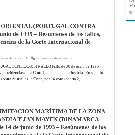
(Sé
EL
Mon
PÁRRAFO
63
2
DEL
FALLO
DICTADO
POR
 ORIENTAL (PORTUGAL CONTRA
LA
CORTE,
nio de 1995 – Resúmenes de los fallos,
EL
20
encias de la Corte Internacional de
DE
DICIEMBRE
DE
1974,
EN
en
menes de Fallos CIJ
Comentarios desactivados
EL
CASO
CASO
RELATIVO
AL CONTRA AUSTRALIA) Fallo de 30 de junio de 1995
DE
A
LOS
y providencias de la Corte Internacional de Justicia En su fallo
TIMOR
ENSAYOS
ORIENTAL
 contra Australia), la Corte, por 14 votos contra 2, …
NUCLEARES
(PORTUGAL
(NUEVA
CONTRA
ZELANDIA
AUSTRALIA)
CONTRA
Fallo
FRANCIA)
de
Providencia
30
de
de
22
junio
de
de
LIMITACIÓN MARÍTIMA DE LA ZONA
septiembre
1995
de
–
NDIA Y JAN MAYEN (DINAMARCA
1995
Resúmenes
–
de
4 de junio de 1993 – Resúmenes de los
Resúmenes
los
de
fallos,
los
y providencias de la Corte Internacional de
opiniones