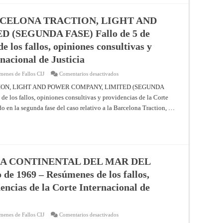
SUDÁFRICA
EN
NAMIBIA
RCELONA TRACTION, LIGHT AND
(ÁFRICA
SUDOCCIDENTAL),
(SEGUNDA FASE) Fallo de 5 de
NO
OBSTANTE
 los fallos, opiniones consultivas y
LO
DISPUESTO
nacional de Justicia
EN
LA
RESOLUCIÓN
en
menes de Fallos CIJ
Comentarios desactivados
276
CASO
(1970)
RELATIVO
ON, LIGHT AND POWER COMPANY, LIMITED (SEGUNDA
DEL
A
CONSEJO
e los fallos, opiniones consultivas y providencias de la Corte
LA
DE
BARCELONA
do en la segunda fase del caso relativo a la Barcelona Traction, …
SEGURIDAD
TRACTION,
Opinión
LIGHT
consultiva
AND
de
POWER
21
COMPANY,
de
LIMITED
junio
(SEGUNDA
de
FASE)
1971
Fallo
A CONTINENTAL DEL MAR DEL
–
de
Resúmenes
5
de 1969 – Resúmenes de los fallos,
de
de
los
febrero
encias de la Corte Internacional de
fallos,
de
opiniones
1970
consultivas
–
y
Resúmenes
providencias
de
en
menes de Fallos CIJ
Comentarios desactivados
de
los
CASOS
la
fallos,