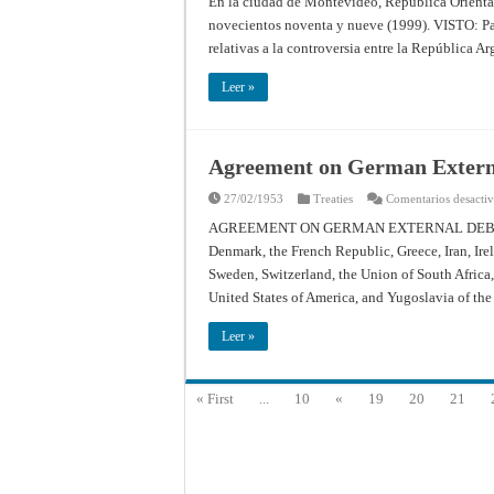
En la ciudad de Montevideo, República Oriental 
novecientos noventa y nueve (1999). VISTO: Para
relativas a la controversia entre la República 
Leer »
Agreement on German Externa
27/02/1953
Treaties
Comentarios desacti
AGREEMENT ON GERMAN EXTERNAL DEBTS [
Denmark, the French Republic, Greece, Iran, Ire
Sweden, Switzerland, the Union of South Africa,
United States of America, and Yugoslavia of th
Leer »
« First
...
10
«
19
20
21