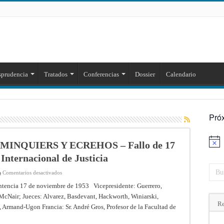
sprudencia
Tratados
Conferencias
Dossier
Calendario
Pró
MINQUIERS Y ECREHOS – Fallo de 17
Aviso
Internacional de Justicia
en
Comentarios desactivados
CASO
DE
ntencia 17 de noviembre de 1953 Vicepresidente: Guerrero,
LOS
 McNair; Jueces: Alvarez, Basdevant, Hackworth, Winiarski,
ISLOTES
DE
Re
 Armand-Ugon Francia: Sr. André Gros, Profesor de la Facultad de
MINQUIERS
Y
ECREHOS