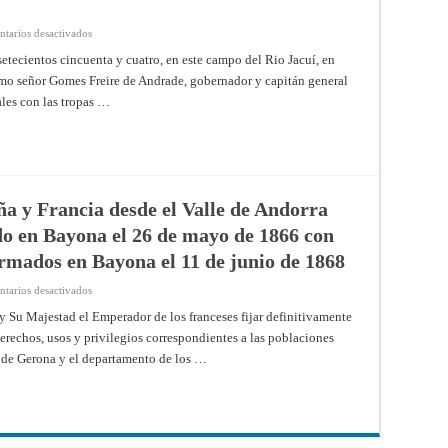
en
tarios desactivados
Convenio
de
setecientos cincuenta y cuatro, en este campo del Rio Jacuí, en
suspensión
imo señor Gomes Freire de Andrade, gobernador y capitán general
de
armas
les con las tropas …
entre
Gomes
Freire
de
Andrade
y
los
Caciques
(1754)
ña y Francia desde el Valle de Andorra
do en Bayona el 26 de mayo de 1866 con
irmados en Bayona el 11 de junio de 1868
en
tarios desactivados
Tratado
de
 Su Majestad el Emperador de los franceses fijar definitivamente
límites
erechos, usos y privilegios correspondientes a las poblaciones
entre
España
ia de Gerona y el departamento de los …
y
Francia
desde
el
Valle
de
Andorra
hasta