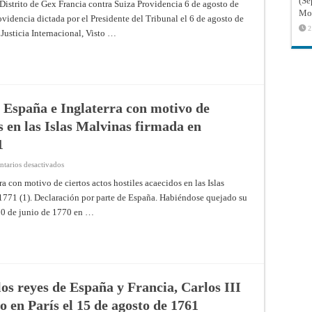
(Sé
de
Distrito de Gex Francia contra Suiza Providencia 6 de agosto de
las
Mon
idencia dictada por el Presidente del Tribunal el 6 de agosto de
Zonas
Francas
2
Justicia Internacional, Visto …
de
Alta
Saboya
y
del
Distrito
de
Gex
[1932]
e España e Inglaterra con motivo de
Corte
Permanente
os en las Islas Malvinas firmada en
de
Justicia
1
Internacional,
Serie
A/B,
en
tarios desactivados
No.
Transacción
46
entre
a con motivo de ciertos actos hostiles acaecidos en las Islas
los
1771 (1). Declaración por parte de España. Habiéndose quejado su
reyes
de
 10 de junio de 1770 en …
España
e
Inglaterra
con
motivo
de
ciertos
actos
hostiles
los reyes de España y Francia, Carlos III
acaecidos
en
o en París el 15 de agosto de 1761
las