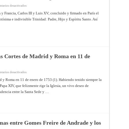
Islas
Malvinas
en
tarios desactivados
firmada
Tercer
en
pacto
 y Francia, Carlos III y Luis XV; concluido y firmado en París el
Londres
de
el
tísima e indivisible Trinidad: Padre, Hijo y Espíritu Santo. Así
familia
22
entre
de
los
enero
reyes
de
de
1771
España
y
Francia,
Carlos
III
y
as Cortes de Madrid y Roma en 11 de
Luis
XV;
concluido
y
firmado
en
tarios desactivados
en
Concordato
París
celebrado
d y Roma en 11 de enero de 1753 (1). Habiendo tenido siempre la
el
entre
15
apa XIV, que felizmente rige la Iglesia, un vivo deseo de
las
de
Cortes
ndencia entre la Santa Sede y …
agosto
de
de
Madrid
1761
y
Roma
en
11
de
enero
de
mas entre Gomes Freire de Andrade y los
1753