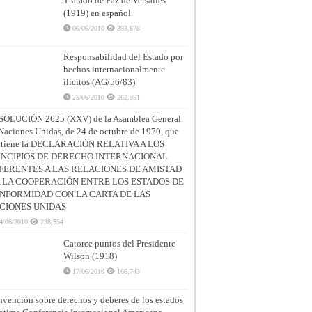
Tratado de Paz de Versalles
(1919) en español
06/06/2010
393,878
Responsabilidad del Estado por
hechos internacionalmente
ilícitos (AG/56/83)
25/06/2010
262,951
SOLUCIÓN 2625 (XXV) de la Asamblea General
Naciones Unidas, de 24 de octubre de 1970, que
ntiene la DECLARACIÓN RELATIVA A LOS
INCIPIOS DE DERECHO INTERNACIONAL
FERENTES A LAS RELACIONES DE AMISTAD
A LA COOPERACIÓN ENTRE LOS ESTADOS DE
NFORMIDAD CON LA CARTA DE LAS
CIONES UNIDAS
4/06/2010
238,554
Catorce puntos del Presidente
Wilson (1918)
17/06/2010
166,743
vención sobre derechos y deberes de los estados