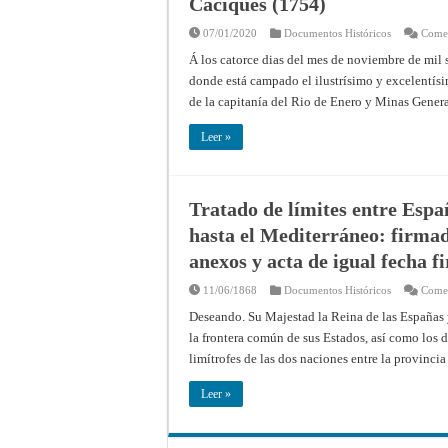
Caciques (1754)
07/01/2020
Documentos Históricos
Comen
Á los catorce dias del mes de noviembre de mil 
donde está campado el ilustrísimo y excelentís
de la capitanía del Rio de Enero y Minas Genera
Leer »
Tratado de límites entre Espa
hasta el Mediterráneo: firma
anexos y acta de igual fecha f
11/06/1868
Documentos Históricos
Comen
Deseando. Su Majestad la Reina de las Españas y
la frontera común de sus Estados, así como los d
limítrofes de las dos naciones entre la provinc
Leer »