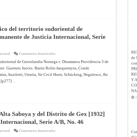
–
Fallo
de
17
de
noviembre
de
1953
ico del territorio sudoriental de
–
Corte
anente de Justicia Internacional, Serie
Internacional
de
Justicia
RE
en
acional
Comentarios desactivados
Caso
de 
relativo
o sudoriental de Groenlandia Noruega v. Dinamarca Providencia 3 de
co
al
nte: Guerrero Jueces: Barón Rolin-Jaequemyns, Conde
estatuto
PR
jurídico
RE
a, Anzilotti, Urrutia, Sir Cecil Hurst, Schücking, Negulesco, Jhr.
del
territorio
Y 
e [p277] …
sudoriental
CO
de
Groenlandia
NA
[1933]
Corte
2
Permanente
de
Justicia
Internacional,
Alta Saboya y del Distrito de Gex [1932]
Serie
A/B,
Internacional, Serie A/B, No. 46
No.
53
en
acional
Comentarios desactivados
Con
Caso