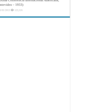
ptima Conferencia Internacional Americana,
tevideo – 1933)
1/01/2013
123,531