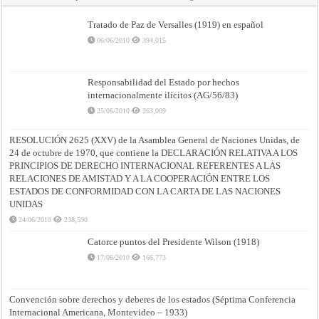
Tratado de Paz de Versalles (1919) en español
06/06/2010
394,015
Responsabilidad del Estado por hechos
internacionalmente ilícitos (AG/56/83)
25/06/2010
263,009
RESOLUCIÓN 2625 (XXV) de la Asamblea General de Naciones Unidas, de
24 de octubre de 1970, que contiene la DECLARACIÓN RELATIVA A LOS
PRINCIPIOS DE DERECHO INTERNACIONAL REFERENTES A LAS
RELACIONES DE AMISTAD Y A LA COOPERACIÓN ENTRE LOS
ESTADOS DE CONFORMIDAD CON LA CARTA DE LAS NACIONES
UNIDAS
24/06/2010
238,590
Catorce puntos del Presidente Wilson (1918)
17/06/2010
166,773
Convención sobre derechos y deberes de los estados (Séptima Conferencia
Internacional Americana, Montevideo – 1933)