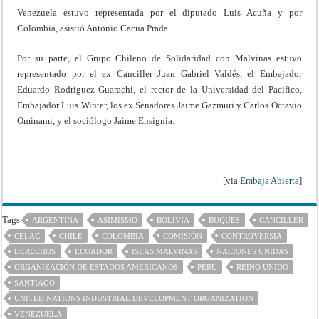
Venezuela estuvo representada por el diputado Luis Acuña y por
Colombia, asistió Antonio Cacua Prada.
Por su parte, el Grupo Chileno de Solidaridad con Malvinas estuvo
representado por el ex Canciller Juan Gabriel Valdés, el Embajador
Eduardo Rodríguez Guarachi, el rector de la Universidad del Pacifico,
Embajador Luis Winter, los ex Senadores Jaime Gazmuri y Carlos Octavio
Ominami, y el sociólogo Jaime Ensignia.
[via
Embaja Abierta
]
Tags
ARGENTINA
ASIMISMO
BOLIVIA
BUQUES
CANCILLER
CELAC
CHILE
COLOMBIA
COMISIÓN
CONTROVERSIA
DERECHOS
ECUADOR
ISLAS MALVINAS
NACIONES UNIDAS
ORGANIZACIÓN DE ESTADOS AMERICANOS
PERU
REINO UNIDO
SANTIAGO
UNITED NATIONS INDUSTRIAL DEVELOPMENT ORGANIZATION
VENEZUELA