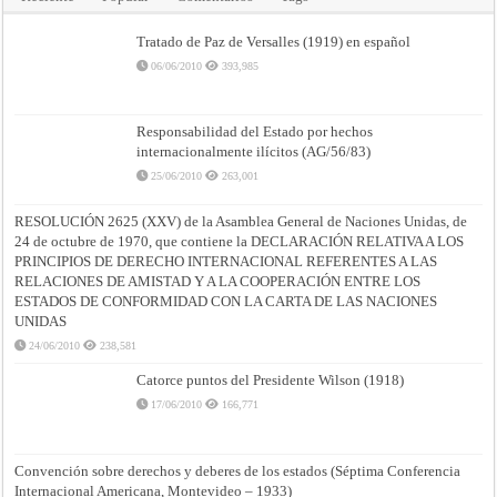
Tratado de Paz de Versalles (1919) en español
06/06/2010
393,985
Responsabilidad del Estado por hechos
internacionalmente ilícitos (AG/56/83)
25/06/2010
263,001
RESOLUCIÓN 2625 (XXV) de la Asamblea General de Naciones Unidas, de
24 de octubre de 1970, que contiene la DECLARACIÓN RELATIVA A LOS
PRINCIPIOS DE DERECHO INTERNACIONAL REFERENTES A LAS
RELACIONES DE AMISTAD Y A LA COOPERACIÓN ENTRE LOS
ESTADOS DE CONFORMIDAD CON LA CARTA DE LAS NACIONES
UNIDAS
24/06/2010
238,581
Catorce puntos del Presidente Wilson (1918)
17/06/2010
166,771
Convención sobre derechos y deberes de los estados (Séptima Conferencia
Internacional Americana, Montevideo – 1933)