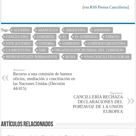
[via
RSS Prensa Cancilleria
]
Tags
ACUERDO
ARANCELES
ARGENTINA
ASIMISMO
CANCILLERÍA
COMERCIO
EL
EL GOBIERNO
ESPACIO
ESTE ACUERDO
GINEBRA
GOBIERNO
GOBIERNO ARGENTINO
LA ARGENTINA
OMC
ORGANIZACIÓN MUNDIAL DEL COMERCIO
REPRESENTANTE PERMANENTE
RUSIA
WWW.CANCILLERIA.GOB.AR
Anterior
Recurso a una comisión de buenos
oficios, me­diación o conciliación en
las Naciones Unidas (Decisión
44/415)
Siguiente
CANCILLERÍA RECHAZA
DECLARACIONES DEL
PORTAVOZ DE LA UNIÓN
EUROPEA
Artículos Relacionados